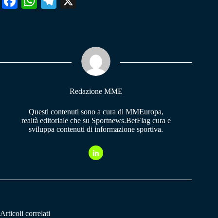
Fa
W
Te
X
ce
ha
le
bo
ts
gr
ok
A
a
pp
m
Redazione MME
Questi contenuti sono a cura di MMEuropa,
realtà editoriale che su Sportnews.BetFlag cura e
sviluppa contenuti di informazione sportiva.
Articoli correlati