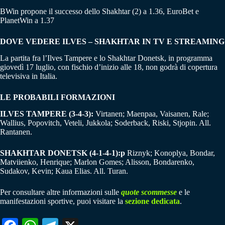
BWin propone il successo dello Shakhtar (2) a 1.36, EuroBet e
PlanetWin a 1.37
DOVE VEDERE ILVES – SHAKHTAR IN TV E STREAMING
La partita fra l’Ilves Tampere e lo Shakhtar Donetsk, in programma
giovedì 17 luglio, con fischio d’inizio alle 18, non godrà di copertura
televisiva in Italia.
LE PROBABILI FORMAZIONI
ILVES TAMPERE (3-4-3):
Virtanen; Maenpaa, Vaisanen, Rale;
Wallius, Popovitch, Veteli, Jukkola; Soderback, Riski, Stjopin. All.
Rantanen.
SHAKHTAR DONETSK (4-1-4-1):p
Riznyk; Konoplya, Bondar,
Matviienko, Henrique; Marlon Gomes; Alisson, Bondarenko,
Sudakov, Kevin; Kaua Elias. All. Turan.
Per consultare altre informazioni sulle
quote scommesse
e le
manifestazioni sportive, puoi visitare la
sezione dedicata
.