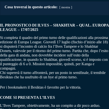
Cosa troverai in questo articolo:
mostra
IL PRONOSTICO DI ILVES – SHAKHTAR
– QUAL. EUROPA
LEAGUE
– 17/07/2025
Si completa il quadro del primo turno delle qualificazioni alla prossima
edizione di Europa League. Giovedì 17 luglio (fischio d’inizio alle 18)
si disputerà l’incontro di calcio fra l’Ilves Tampere e lo Shakhtar
Donets, valevole per il ritorno del primo turno. Partita che, dopo l’esito
della gara di andata, non dovrebbe incidere sull’esito della
qualificazione, in quando lo Shakhtar, giovedì scorso, si è imposto con
il punteggio di 6 a 0. Mission impossible, quindi, per Kanga e
compagni.
Chi supererà il turno affronterà, per un posto in semifinale, il temibile
Besiktas che ha usufruito di un bye al primo turno.
Per i bookmakers il Besiktas è favorito per la vittoria.
COME SI PRESENTA L’ILVES
L’Ilves Tampere, obiettivamente, ha un compito a dir poco arduo.