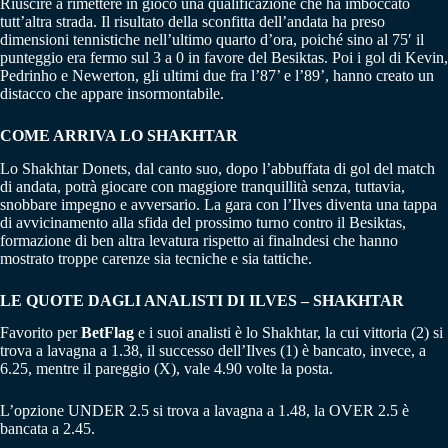
Riuscire a rimettere in gioco una qualificazione che ha imboccato
tutt’altra strada. Il risultato della sconfitta dell’andata ha preso
dimensioni tennistiche nell’ultimo quarto d’ora, poiché sino al 75′ il
punteggio era fermo sul 3 a 0 in favore del Besiktas. Poi i gol di Kevin,
Pedrinho e Newerton, gli ultimi due fra l’87’ e l’89’, hanno creato un
distacco che appare insormontabile.
COME ARRIVA LO SHAKHTAR
Lo Shakhtar Donets, dal canto suo, dopo l’abbuffata di gol del match
di andata, potrà giocare con maggiore tranquillità senza, tuttavia,
snobbare impegno e avversario. La gara con l’Ilves diventa una tappa
di avvicinamento alla sfida del prossimo turno contro il Besiktas,
formazione di ben altra levatura rispetto ai finalndesi che hanno
mostrato troppe carenze sia tecniche e sia tattiche.
LE QUOTE DAGLI ANALISTI DI ILVES – SHAKHTAR
Favorito per
BetFlag
e i suoi analisti è lo Shakhtar, la cui vittoria (2) si
trova a lavagna a 1.38, il successo dell’Ilves (1) è bancato, invece, a
6.25, mentre il pareggio (X), vale 4.90 volte la posta.
L’opzione UNDER 2.5 si trova a lavagna a 1.48, la OVER 2.5 è
bancata a 2.45.