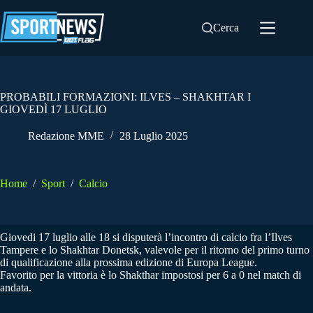
Salta
al
Cerca
contenuto
PROBABILI FORMAZIONI: ILVES – SHAKHTAR I
GIOVEDÌ 17 LUGLIO
Redazione MME
28 Luglio 2025
Home
/
Sport
/
Calcio
Giovedi 17 luglio alle 18 si disputerà l’incontro di calcio fra l’Ilves
Tampere e lo Shakhtar Donetsk, valevole per il ritorno del primo turno
di qualificazione alla prossima edizione di Europa League.
Favorito per la vittoria è lo Shakthar impostosi per 6 a 0 nel match di
andata.