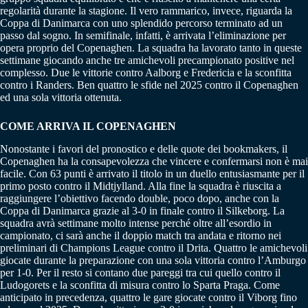
regolarità durante la stagione. Il vero rammarico, invece, riguarda la
Coppa di Danimarca con uno splendido percorso terminato ad un
passo dal sogno. In semifinale, infatti, è arrivata l’eliminazione per
opera proprio del Copenaghen. La squadra ha lavorato tanto in queste
settimane giocando anche tre amichevoli precampionato positive nel
complesso. Due le vittorie contro Aalborg e Fredericia e la sconfitta
contro i Randers. Ben quattro le sfide nel 2025 contro il Copenaghen
ed una sola vittoria ottenuta.
COME ARRIVA IL COPENAGHEN
Nonostante i favori del pronostico e delle quote dei bookmakers, il
Copenaghen ha la consapevolezza che vincere e confermarsi non è mai
facile. Con 63 punti è arrivato il titolo in un duello entusiasmante per il
primo posto contro il Midtjylland. Alla fine la squadra è riuscita a
raggiungere l’obiettivo facendo double, poco dopo, anche con la
Coppa di Danimarca grazie al 3-0 in finale contro il Silkeborg. La
squadra avrà settimane molto intense perché oltre all’esordio in
campionato, ci sarà anche il doppio match tra andata e ritorno nei
preliminari di Champions League contro il Drita. Quattro le amichevoli
giocate durante la preparazione con una sola vittoria contro l’Amburgo
per 1-0. Per il resto si contano due pareggi tra cui quello contro il
Ludogorets e la sconfitta di misura contro lo Sparta Praga. Come
anticipato in precedenza, quattro le gare giocate contro il Viborg fino