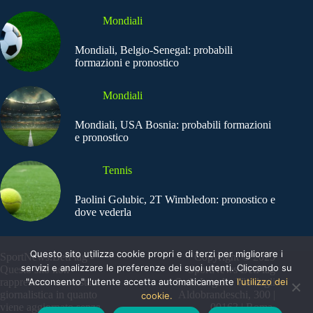
Mondiali
Mondiali, Belgio-Senegal: probabili
formazioni e pronostico
Mondiali
Mondiali, USA Bosnia: probabili formazioni
e pronostico
Tennis
Paolini Golubic, 2T Wimbledon: pronostico e
dove vederla
Questo sito utilizza cookie propri e di terzi per migliorare i
SportNews.BetFlag -
Copyright © 2025
servizi e analizzare le preferenze dei suoi utenti. Cliccando su
Questo sito non
SportNews BetFlag
"Acconsento" l'utente accetta automaticamente
l'utilizzo dei
rappresenta una testata
Sede Legale: Via degli
giornalistica in quanto
Aldobrandeschi, 300 |
cookie.
viene aggiornato senza
00163 | Roma