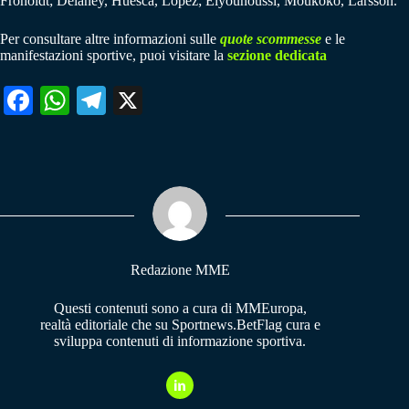
Froholdt; Delaney, Huesca, Lopez; Elyounoussi, Moukoko, Larsson.
Per consultare altre informazioni sulle
quote scommesse
e le
manifestazioni sportive, puoi visitare la
sezione dedicata
Fa
W
Te
X
ce
ha
le
bo
ts
gr
ok
A
a
pp
m
Redazione MME
Questi contenuti sono a cura di MMEuropa,
realtà editoriale che su Sportnews.BetFlag cura e
sviluppa contenuti di informazione sportiva.