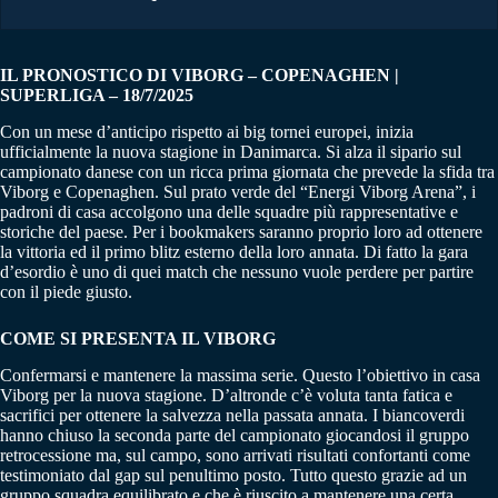
IL PRONOSTICO DI VIBORG – COPENAGHEN |
SUPERLIGA – 18/7/2025
Con un mese d’anticipo rispetto ai big tornei europei, inizia
ufficialmente la nuova stagione in Danimarca. Si alza il sipario sul
campionato danese con un ricca prima giornata che prevede la sfida tra
Viborg e Copenaghen. Sul prato verde del “Energi Viborg Arena”, i
padroni di casa accolgono una delle squadre più rappresentative e
storiche del paese. Per i bookmakers saranno proprio loro ad ottenere
la vittoria ed il primo blitz esterno della loro annata. Di fatto la gara
d’esordio è uno di quei match che nessuno vuole perdere per partire
con il piede giusto.
COME SI PRESENTA IL VIBORG
Confermarsi e mantenere la massima serie. Questo l’obiettivo in casa
Viborg per la nuova stagione. D’altronde c’è voluta tanta fatica e
sacrifici per ottenere la salvezza nella passata annata. I biancoverdi
hanno chiuso la seconda parte del campionato giocandosi il gruppo
retrocessione ma, sul campo, sono arrivati risultati confortanti come
testimoniato dal gap sul penultimo posto. Tutto questo grazie ad un
gruppo squadra equilibrato e che è riuscito a mantenere una certa