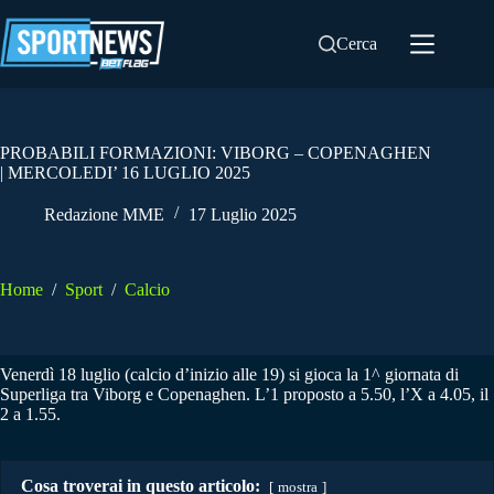
Salta
al
Cerca
contenuto
PROBABILI FORMAZIONI: VIBORG – COPENAGHEN
| MERCOLEDI’ 16 LUGLIO 2025
Redazione MME
17 Luglio 2025
Home
/
Sport
/
Calcio
Venerdì 18 luglio (calcio d’inizio alle 19) si gioca la 1^ giornata di
Superliga tra Viborg e Copenaghen. L’1 proposto a 5.50, l’X a 4.05, il
2 a 1.55.
Cosa troverai in questo articolo:
mostra