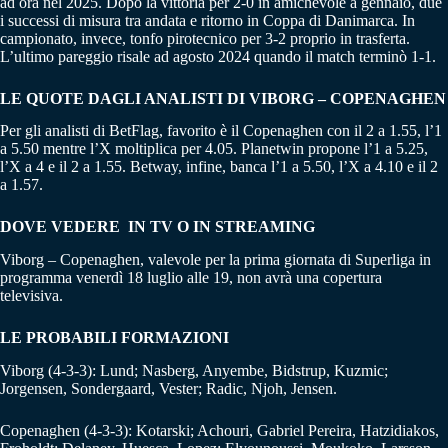
ad ora nel 2025. Dopo la vittoria per 2-0 in amichevole a gennaio, due
i successi di misura tra andata e ritorno in Coppa di Danimarca. In
campionato, invece, tonfo pirotecnico per 3-2 proprio in trasferta.
L’ultimo pareggio risale ad agosto 2024 quando il match terminò 1-1.
LE QUOTE DAGLI ANALISTI DI VIBORG – COPENAGHEN
Per gli analisti di BetFlag, favorito è il Copenaghen con il 2 a 1.55, l’1
a 5.50 mentre l’X moltiplica per 4.05. Planetwin propone l’1 a 5.25,
l’X a 4 e il 2 a 1.55. Betway, infine, banca l’1 a 5.50, l’X a 4.10 e il 2
a 1.57.
DOVE VEDERE IN TV O IN STREAMING
Viborg – Copenaghen, valevole per la prima giornata di Superliga in
programma venerdì 18 luglio alle 19, non avrà una copertura
televisiva.
LE PROBABILI FORMAZIONI
Viborg (4-3-3): Lund; Nasberg, Anyembe, Bidstrup, Kuzmic;
Jorgensen, Sondergaard, Vester; Radic, Njoh, Jensen.
Copenaghen (4-3-3): Kotarski; Achouri, Gabriel Pereira, Hatzidiakos,