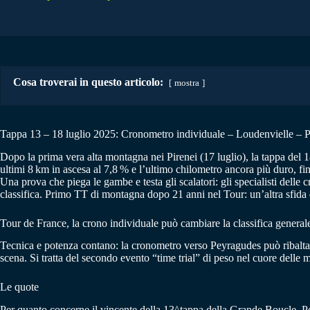
Cosa troverai in questo articolo:
mostra
Tappa 13 – 18 luglio 2025: Cronometro individuale – Loudenvielle – 
Dopo la prima vera alta montagna nei Pirenei (17 luglio), la tappa del 18
ultimi 8 km in ascesa al 7,8 % e l’ultimo chilometro ancora più duro, fi
Una prova che piega le gambe e testa gli scalatori: gli specialisti de
classifica. Primo TT di montagna dopo 21 anni nel Tour: un’altra sfida 
Tour de France, la crono individuale può cambiare la classifica general
Tecnica e potenza contano: la cronometro verso Peyragudes può ribaltare
scena. Si tratta del secondo evento “time trial” di peso nel cuore delle mo
Le quote
Per quanto concerne il vincente della 13^tappa della Grande Boucle, Poga