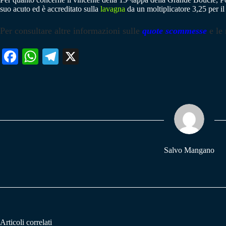
suo acuto ed è accreditato sulla
lavagna
da un moltiplicatore 3,25 per il t
Per consultare altre informazioni sulle
quote scommesse
e le
Fa
W
Te
X
ce
ha
le
bo
ts
gr
ok
A
a
pp
m
Salvo Mangano
Articoli correlati