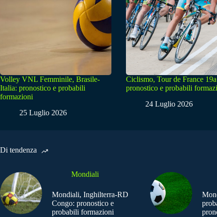
Volley VNL Femminile, Brasile-
Ciclismo, Tour de France 19a
Italia: pronostico e probabili
pronostico e probabili formaz
formazioni
24 Luglio 2026
25 Luglio 2026
Di tendenza
Mondiali
Mondiali, Inghilterra-RD
Mond
Congo: pronostico e
prob
probabili formazioni
pron