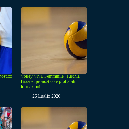
nostico
Volley VNL Femminile, Turchia-
Brasile: pronostico e probabili
formazioni
26 Luglio 2026