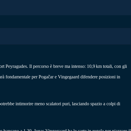
ort Peyragudes. Il percorso è breve ma intenso: 10,9 km totali, con gli
sarà fondamentale per Pogačar e Vingegaard difendere posizioni in
otrebbe intimorire meno scalatori puri, lasciando spazio a colpi di
lo bancano a 1,30. Jonas Vingegaard ha le carte in regola per piazzare il