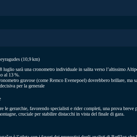
Peyragudes (10,9 km)
 luglio sarà una cronometro individuale in salita verso l’altissimo Altip
no al 13 %.
lle cronometro gravose (come Remco Evenepoel) dovrebbero brillare, ma 
decisiva per la generale
e
 le gerarchie, favorendo specialisti e rider completi, una prova breve p
ntagne, cruciale per stabilire distacchi in vista del finale di gara.
čar è l’atleta con i favori dei pronostici degli analisti di BetFlag che 