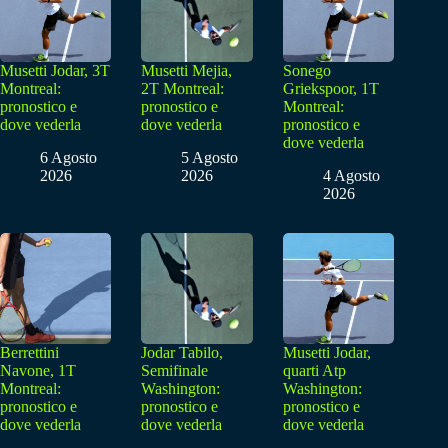
Musetti Jodar, 3T
Musetti Mejia,
Sonego
Montreal:
2T Montreal:
Griekspoor, 1T
pronostico e
pronostico e
Montreal:
dove vederla
dove vederla
pronostico e
dove vederla
6 Agosto
5 Agosto
2026
2026
4 Agosto
2026
Berrettini
Jodar Tabilo,
Musetti Jodar,
Navone, 1T
Semifinale
quarti Atp
Montreal:
Washington:
Washington:
pronostico e
pronostico e
pronostico e
dove vederla
dove vederla
dove vederla