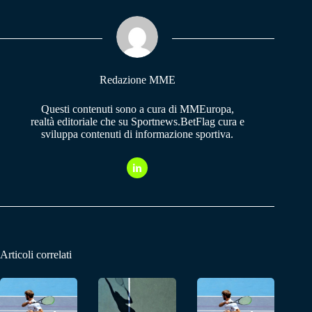
ok
A
a
pp
m
Redazione MME
Questi contenuti sono a cura di MMEuropa,
realtà editoriale che su Sportnews.BetFlag cura e
sviluppa contenuti di informazione sportiva.
Articoli correlati