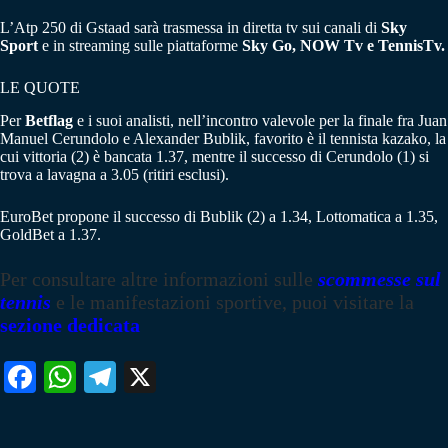
L’Atp 250 di Gstaad sarà trasmessa in diretta tv sui canali di
Sky
Sport
e in streaming sulle piattaforme
Sky Go, NOW Tv e TennisTv.
LE QUOTE
Per
Betflag
e i suoi analisti, nell’incontro valevole per la finale fra Juan
Manuel Cerundolo e Alexander Bublik, favorito è il tennista kazako, la
cui vittoria (2) è bancata 1.37, mentre il successo di Cerundolo (1) si
trova a lavagna a 3.05 (ritiri esclusi).
EuroBet propone il successo di Bublik (2) a 1.34, Lottomatica a 1.35,
GoldBet a 1.37.
Per consultare altre informazioni sulle
scommesse sul
tennis
e le manifestazioni sportive, puoi visitare la
sezione dedicata
Fa
W
Te
X
ce
ha
le
bo
ts
gr