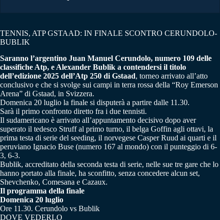
TENNIS, ATP GSTAAD: IN FINALE SCONTRO CERUNDOLO-
BUBLIK
Saranno l’argentino Juan Manuel Cerundolo, numero 109 delle
classifiche Atp, e Alexander Bublik a contendersi il titolo
dell’edizione 2025 dell’Atp 250 di Gstaad
, torneo arrivato all’atto
conclusivo e che si svolge sui campi in terra rossa della “Roy Emerson
Arena” di Gstaad, in Svizzera.
Domenica 20 luglio la finale si disputerà a partire dalle 11.30.
Sarà il primo confronto diretto fra i due tennisti.
Il sudamericano è arrivato all’appuntamento decisivo dopo aver
superato il tedesco Struff al primo turno, il belga Goffin agli ottavi, la
prima testa di serie del seeding, il norvegese Casper Ruud ai quarti e il
peruviano Ignacio Buse (numero 167 al mondo) con il punteggio di 6-
3, 6-3.
Bublik, accreditato della seconda testa di serie, nelle sue tre gare che lo
hanno portato alla finale, ha sconfitto, senza concedere alcun set,
Shevchenko, Comesana e Cazaux.
Il programma della finale
Domenica 20 luglio
Ore 11.30. Cerundolo vs Bublik
DOVE VEDERLO