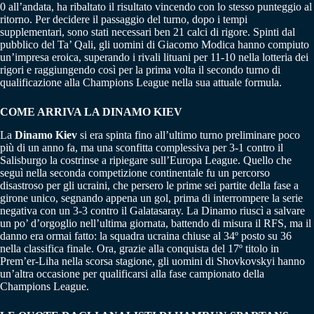
0 all’andata, ha ribaltato il risultato vincendo con lo stesso punteggio al
ritorno. Per decidere il passaggio del turno, dopo i tempi
supplementari, sono stati necessari ben 21 calci di rigore. Spinti dal
pubblico del Ta’ Qali, gli uomini di Giacomo Modica hanno compiuto
un’impresa eroica, superando i rivali lituani per 11-10 nella lotteria dei
rigori e raggiungendo così per la prima volta il secondo turno di
qualificazione alla Champions League nella sua attuale formula.
COME ARRIVA LA DINAMO KIEV
La
Dinamo Kiev
si era spinta fino all’ultimo turno preliminare poco
più di un anno fa, ma una sconfitta complessiva per 3-1 contro il
Salisburgo la costrinse a ripiegare sull’Europa League. Quello che
seguì nella seconda competizione continentale fu un percorso
disastroso per gli ucraini, che persero le prime sei partite della fase a
girone unico, segnando appena un gol, prima di interrompere la serie
negativa con un 3-3 contro il Galatasaray. La Dinamo riuscì a salvare
un po’ d’orgoglio nell’ultima giornata, battendo di misura il RFS, ma il
danno era ormai fatto: la squadra ucraina chiuse al 34º posto su 36
nella classifica finale. Ora, grazie alla conquista del 17º titolo in
Prem’er-Liha nella scorsa stagione, gli uomini di Shovkovskyi hanno
un’altra occasione per qualificarsi alla fase campionato della
Champions League.