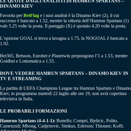
LE QUOTE DAGLI ANALISTI DI HAMRUN SPARTANS –
DINAMO KIEV
Favorita per
BetFlag
e i suoi analisti è la Dinamo Kiev (2), il cui
successo è bancato a 1.52, mentre la vittoria dell’Hamrun Spartans (1)
vale 5.25 volte la posta. Il pareggio (X) è quotato 4.20 volte la posta.
L’opzione GOAL si trova a lavagna a 1.75, la NOGOAL è bancata a
1.92.
Bet365, Betsson, Eurobet e Planetwin propongono l’1 a 1.53, mentre
Goldbet e Lottomatica a 1.55.
DOVE VEDERE HAMRUN SPARTANS – DINAMO KIEV IN
TV E STREAMING
La partita di UEFA Champions League tra Hamrun Spartans e Dinamo
Kiev, in programma martedì 22 luglio alle ore 19, non avrà copertura
televisiva in Italia.
LE PROBABILI FORMAZIONI
Hamrun Spartans (4-4-1-1):
Bonello; Compri, Bjelicic, Polito,
Camenzuli; Mbong, Cadjenovic, Simkus, Ederson; Thioune; Koffi.