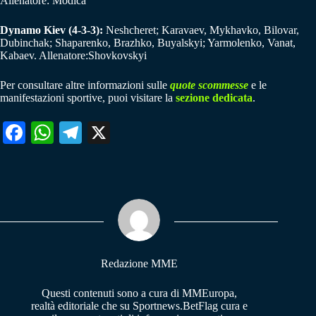
Allenatore: Modica
Dynamo Kiev (4-3-3):
Neshcheret; Karavaev, Mykhavko, Bilovar,
Dubinchak; Shaparenko, Brazhko, Buyalskyi; Yarmolenko, Vanat,
Kabaev. Allenatore:Shovkovskyi
Per consultare altre informazioni sulle
quote scommesse
e le
manifestazioni sportive, puoi visitare la
sezione dedicata
.
Fa
W
Te
X
ce
ha
le
bo
ts
gr
ok
A
a
pp
m
Redazione MME
Questi contenuti sono a cura di MMEuropa,
realtà editoriale che su Sportnews.BetFlag cura e