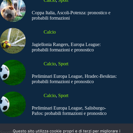
Calcio
,
Sport
Coppa Italia, Ascoli-Potenza: pronostico e
probabili formazioni
Calcio
Jagiellonia Rangers, Europa League:
probabili formazioni e pronostico
Calcio
,
Sport
Preliminari Europa League, Hradec-Besiktas:
probabili formazioni e pronostico
Calcio
,
Sport
Preliminari Europa League, Salisburgo-
Pafos: probabili formazioni e pronostico
Questo sito utilizza cookie propri e di terzi per migliorare i
SportNews.BetFlag -
Copyright © 2025