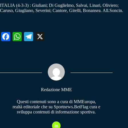
ITALIA (4-3-3) : Giuliani; Di Guglielmo, Salvai, Linari, Oliviero;
Caruso, Giugliano, Severini; Cantore, Girelli, Bonansea. All.Soncin.
Fa
W
Te
X
ce
ha
le
bo
ts
gr
ok
A
a
pp
m
Redazione MME
Questi contenuti sono a cura di MMEuropa,
realtà editoriale che su Sportnews.BetFlag cura e
sviluppa contenuti di informazione sportiva.