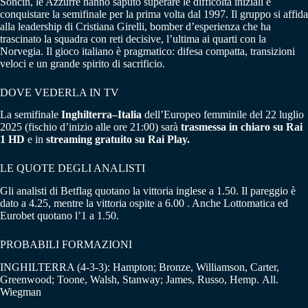
Soncin, le Azzurre hanno saputo superare le difficoltà iniziali e
conquistare la semifinale per la prima volta dal 1997. Il gruppo si affida
alla leadership di Cristiana Girelli, bomber d’esperienza che ha
trascinato la squadra con reti decisive, l’ultima ai quarti con la
Norvegia. Il gioco italiano è pragmatico: difesa compatta, transizioni
veloci e un grande spirito di sacrificio.
DOVE VEDERLA IN TV
La semifinale
Inghilterra–Italia
dell’Europeo femminile del 22 luglio
2025 (fischio d’inizio alle ore 21:00) sarà
trasmessa in chiaro su Rai
1 HD
e in
streaming gratuito su Rai Play.
LE QUOTE DEGLI ANALISTI
Gli analisti di Betflag quotano la vittoria inglese a 1.50. Il pareggio è
dato a 4.25, mentre la vittoria ospite a 6.00 . Anche Lottomatica ed
Eurobet quotano l’1 a 1.50.
PROBABILI FORMAZIONI
INGHILTERRA (4-3-3): Hampton; Bronze, Williamson, Carter,
Greenwood; Toone, Walsh, Stanway; James, Russo, Hemp. All.
Wiegman