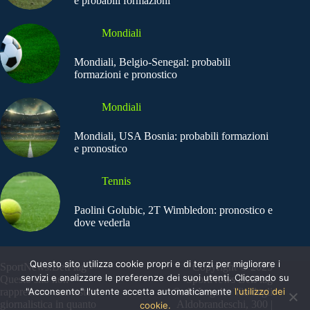
e probabili formazioni
Mondiali
Mondiali, Belgio-Senegal: probabili
formazioni e pronostico
Mondiali
Mondiali, USA Bosnia: probabili formazioni
e pronostico
Tennis
Paolini Golubic, 2T Wimbledon: pronostico e
dove vederla
Questo sito utilizza cookie propri e di terzi per migliorare i
SportNews.BetFlag -
Copyright © 2025
servizi e analizzare le preferenze dei suoi utenti. Cliccando su
Questo sito non
SportNews BetFlag
"Acconsento" l'utente accetta automaticamente
l'utilizzo dei
rappresenta una testata
Sede Legale: Via degli
giornalistica in quanto
Aldobrandeschi, 300 |
cookie.