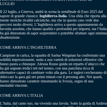
LUGLIO
Il 22 luglio, a Ginevra, andrà in scena la semifinale di Euro 2025 dal
sapore di grande classico:
Inghilterra-Italia
. Una sfida che riporta alla
mente storiche rivalità calcistiche, ma che in questo caso vede due
percorsi molto diversi. L’Inghilterra arriva a questo appuntamento da
favorita assoluta, che hanno qualità e profondità per imporsi, ma l’Italia
ha già dimostrato di saper sorprendere e potrebbe sfruttare ogni minima
disattenzione.
COME ARRIVA L’INGHILTERRA
Campione in carica, la squadra di Sarina Wiegman ha confermato una
solidità impressionante, unita a una varietà di soluzioni offensive che
fanno paura a chiunque. Alessia Russo guida un reparto d’attacco che
ha già segnato tredici reti nel torneo, con una panchina ricca di
alternative capaci di cambiare volto alla gara. Le inglesi cercheranno di
sbloccare la gara già nei primi minuti con il pressing alto. Nei quarti,
hanno dimostrato carattere rimontando la Svezia, segno di una
mentalità vincente.
COME ARRIVA L’ITALIA
L’Italia, dal canto suo, sta vivendo una favola. Sotto la guida di Andrea