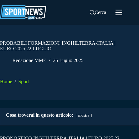
Salta
al
Cerca
contenuto
PROBABILI FORMAZIONI| INGHILTERRA-ITALIA |
EURO 2025 22 LUGLIO
Redazione MME
25 Luglio 2025
Home
/
Sport
Cosa troverai in questo articolo:
mostra
PRONOSTICO INGHILTERRA-ITALIA | EURO 2025 22