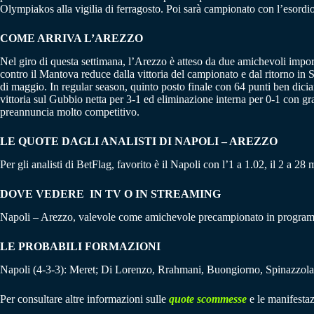
Olympiakos alla vigilia di ferragosto. Poi sarà campionato con l’esord
COME ARRIVA L’AREZZO
Nel giro di questa settimana, l’Arezzo è atteso da due amichevoli impor
contro il Mantova reduce dalla vittoria del campionato e dal ritorno in
di maggio. In regular season, quinto posto finale con 64 punti ben dicia
vittoria sul Gubbio netta per 3-1 ed eliminazione interna per 0-1 con gr
preannuncia molto competitivo.
LE QUOTE DAGLI ANALISTI DI NAPOLI – AREZZO
Per gli analisti di BetFlag, favorito è il Napoli con l’1 a 1.02, il 2 a 2
DOVE VEDERE IN TV O IN STREAMING
Napoli – Arezzo, valevole come amichevole precampionato in programm
LE PROBABILI FORMAZIONI
Napoli (4-3-3): Meret; Di Lorenzo, Rrahmani, Buongiorno, Spinazzola
Per consultare altre informazioni sulle
quote scommesse
e le manifestaz