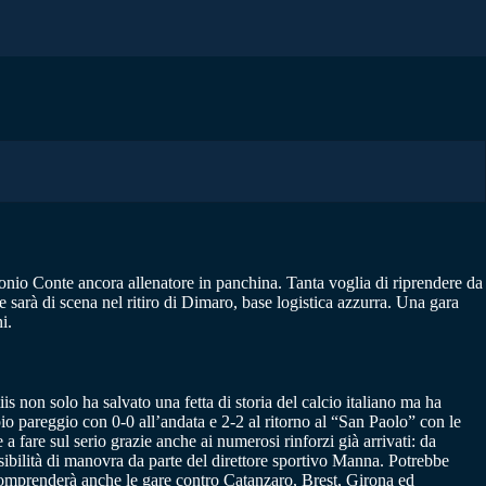
tonio Conte ancora allenatore in panchina. Tanta voglia di riprendere da
 sarà di scena nel ritiro di Dimaro, base logistica azzurra. Una gara
i.
s non solo ha salvato una fetta di storia del calcio italiano ma ha
ppio pareggio con 0-0 all’andata e 2-2 al ritorno al “San Paolo” con le
 fare sul serio grazie anche ai numerosi rinforzi già arrivati: da
bilità di manovra da parte del direttore sportivo Manna. Potrebbe
 comprenderà anche le gare contro Catanzaro, Brest, Girona ed