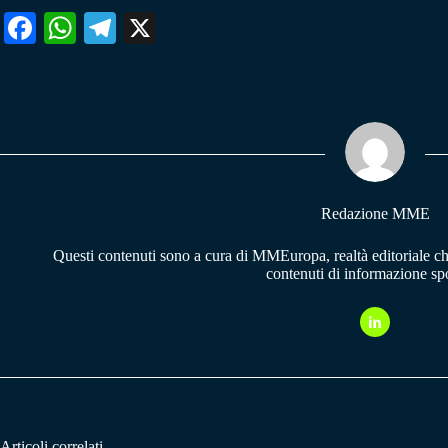
Fa
W
Te
X
ce
ha
le
bo
ts
gr
ok
A
a
pp
m
Redazione MME
Questi contenuti sono a cura di MMEuropa, realtà editoriale c
contenuti di informazione spo
Articoli correlati