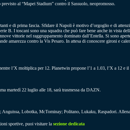
io previsto al “Mapei Stadium” contro il Sassuolo, neopromosso.
tanti e di prima fascia. Sfidare il Napoli è motivo d’orgoglio e di atte
 Serie B. I toscani sono una squadra che può fare bene anche in vista d
nnove vittorie nel raggruppamento dominato dall’Entella. Si sono aperte 
ande amarezza contro la Vis Pesaro. In attesa di conoscere gironi e calen
8 mentre l’X moltiplica per 12. Planetwin propone l’1 a 1.03, l’X a 12 e il
a martedì 22 luglio alle 18, sarà trasmessa da DAZN.
; Anguissa, Lobotka, McTominay; Politano, Lukaku, Raspadori. Allena
ioni sportive, puoi visitare la
sezione dedicata