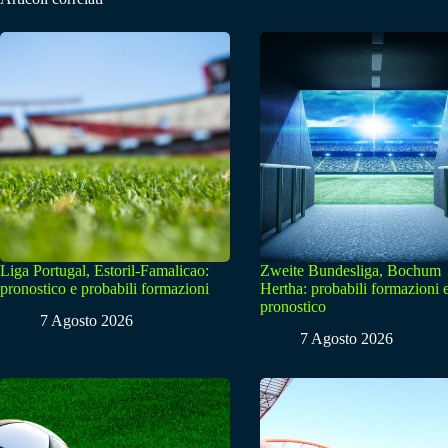
Liga Portugal, Estoril-Famalicao:
Zweite Bundesliga, Bochum
pronostico e probabili formazioni
Hertha: probabili formazioni 
pronostico
7 Agosto 2026
7 Agosto 2026