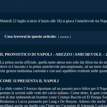
Martedì 22 luglio (calcio d’inizio alle 18) si gioca l’amichevole tra Nap
Cosa troverai in questo articolo:
mostra
IL PRONOSTICO DI NAPOLI – AREZZO | AMICHEVOLE – 22
La prima uscita ufficiale, quella tanto attesa non solo dai tifosi ma d
dove si è lasciato e la prima amichevole precampionato, ad un mese dall’
che genera tantissima curiosità e con uno squilibrio evidente nelle q
COME SI PRESENTA IL NAPOLI
Le sfide contro l’Arezzo riportano ad un passato poco felice per il Napol
portato la società sulle vette del calcio italiano. Come detto, le gare c
reti di due indimenticati bomber come Cristian Bucchi ed El Pampa Sosa. 
Beukema a Lucca passando per Lang e De Bruyne. Adesso che anche la ce
profilarsi anche un duello con l’Inter per l’acquisto di Ademola Lookm