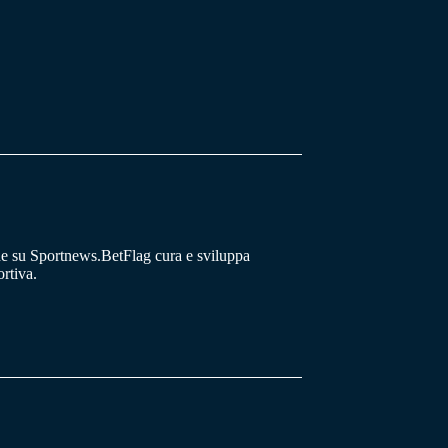
he su Sportnews.BetFlag cura e sviluppa
rtiva.