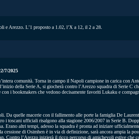
oli e Arezzo. L’1 proposto a 1.02, l’X a 12, il 2 a 28.
/7/2025
a un’intera comunità. Torna in campo il Napoli campione in carica con An
inizio della Serie A, si giocherà contro l’Arezzo squadra di Serie C che
uote con i bookmakers che vedono decisamente favoriti Lukaku e compagn
i. Da quelle macerie con il fallimento alle porte la famiglia De Laurentii
ontro i toscani ufficiali risalgono alla stagione 2006/2007 in Serie B. Do
Erano altri tempi, adesso la squadra è pronta ad iniziare ufficialmente a
ssione di Osimhen è in via di definizione, sarà ancora ampia la possi
an. Contro l’Arezzo inizierà il ricco percorso di amichevoli estive che