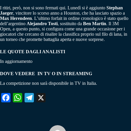
I ritiri, però, non si sono fermati qui. Lunedì si è aggiunto
Stephan
Jaeger
, vincitore lo scorso anno a Houston, che ha lasciato spazio a
Max Herendeen
. L’ultimo forfait in ordine cronologico è stato quello
dell’argentino
Alejandro Tosti
, sostituito da
Ben Martin
. Il 3M
Open, a questo punto, si configura come una grande occasione per i
giocatori che cercano di risalire la classifica proprio sul filo di lana, in
un torneo che promette battaglia aperta e nuove sorprese.
LE QUOTE DAGLI ANALISTI
In aggiornamento
DOVE VEDERE IN TV O IN STREAMING
La competizione non sarà disponibile in TV in Italia.
Fa
W
Te
X
ce
ha
le
bo
ts
gr
ok
A
a