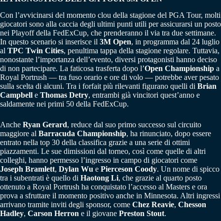
Con l’avvicinarsi del momento clou della stagione del PGA Tour, molti
giocatori sono alla caccia degli ultimi punti utili per assicurarsi un posto
nei Playoff della FedExCup, che prenderanno il via tra due settimane.
In questo scenario si inserisce il
3M Open
, in programma dal 24 luglio
al
TPC Twin Cities
, penultima tappa della stagione regolare. Tuttavia,
nonostante l’importanza dell’evento, diversi protagonisti hanno deciso
di non partecipare. La faticosa trasferta dopo l’
Open Championship
a
Royal Portrush — tra fuso orario e ore di volo — potrebbe aver pesato
sulla scelta di alcuni. Tra i forfait più rilevanti figurano quelli di
Brian
Campbell
e
Thomas Detry
, entrambi già vincitori quest’anno e
saldamente nei primi 50 della FedExCup.
Anche
Ryan Gerard
, reduce dal suo primo successo sul circuito
maggiore al
Barracuda Championship
, ha rinunciato, dopo essere
entrato nella top 30 della classifica grazie a una serie di ottimi
piazzamenti. Le sue dimissioni dal torneo, così come quelle di altri
colleghi, hanno permesso l’ingresso in campo di giocatori come
Joseph Bramlett
,
Dylan Wu
e
Pierceson Coody
. Un nome di spicco
tra i subentrati è quello di
Haotong Li
, che grazie al quarto posto
ottenuto a Royal Portrush ha conquistato l’accesso al Masters e ora
prova a sfruttare il momento positivo anche in Minnesota. Altri ingressi
arrivano tramite inviti degli sponsor, come
Chez Reavie
,
Chesson
Hadley
,
Carson Herron
e il giovane
Preston Stout
.