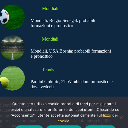
Mondiali
Mondiali, Belgio-Senegal: probabili
formazioni e pronostico
Mondiali
Mondiali, USA Bosnia: probabili formazioni
e pronostico
Tennis
Paolini Golubic, 2T Wimbledon: pronostico e
dove vederla
Questo sito utilizza cookie propri e di terzi per migliorare i
SportNews.BetFlag -
Copyright © 2025
servizi e analizzare le preferenze dei suoi utenti. Cliccando su
Questo sito non
SportNews BetFlag
"Acconsento" l'utente accetta automaticamente
l'utilizzo dei
rappresenta una testata
Sede Legale: Via degli
giornalistica in quanto
Aldobrandeschi, 300 |
cookie.
viene aggiornato senza
00163 | Roma