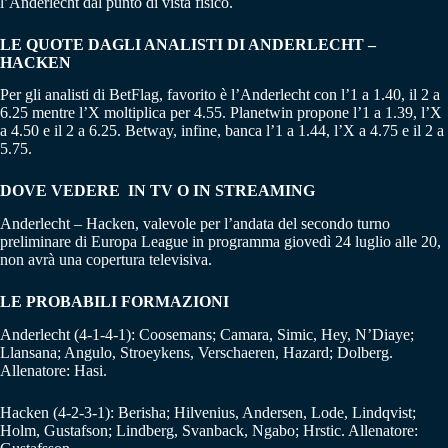
l’Anderlecht dal punto di vista fisico.
LE QUOTE DAGLI ANALISTI DI ANDERLECHT –
HACKEN
Per gli analisti di BetFlag, favorito è l’Anderlecht con l’1 a 1.40, il 2 a
6.25 mentre l’X moltiplica per 4.55. Planetwin propone l’1 a 1.39, l’X
a 4.50 e il 2 a 6.25. Betway, infine, banca l’1 a 1.44, l’X a 4.75 e il 2 a
5.75.
DOVE VEDERE IN TV O IN STREAMING
Anderlecht – Hacken, valevole per l’andata del secondo turno
preliminare di Europa League in programma giovedì 24 luglio alle 20,
non avrà una copertura televisiva.
LE PROBABILI FORMAZIONI
Anderlecht (4-1-4-1): Coosemans; Camara, Simic, Hey, N’Diaye;
Llansana; Angulo, Stroeykens, Verschaeren, Hazard; Dolberg.
Allenatore: Hasi.
Hacken (4-2-3-1): Berisha; Hilvenius, Andersen, Lode, Lindqvist;
Holm, Gustafson; Lindberg, Svanback, Ngabo; Hrstic. Allenatore: