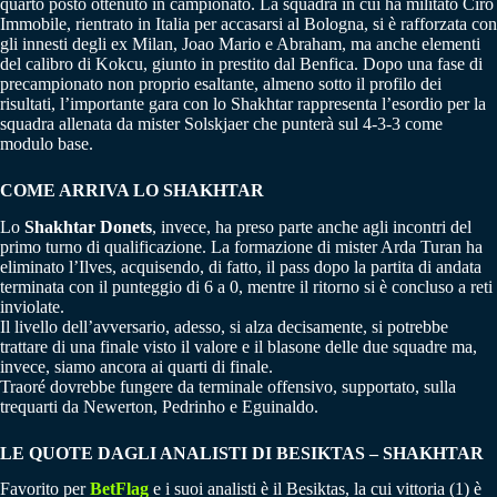
quarto posto ottenuto in campionato. La squadra in cui ha militato Ciro
Immobile, rientrato in Italia per accasarsi al Bologna, si è rafforzata con
gli innesti degli ex Milan, Joao Mario e Abraham, ma anche elementi
del calibro di Kokcu, giunto in prestito dal Benfica. Dopo una fase di
precampionato non proprio esaltante, almeno sotto il profilo dei
risultati, l’importante gara con lo Shakhtar rappresenta l’esordio per la
squadra allenata da mister Solskjaer che punterà sul 4-3-3 come
modulo base.
COME ARRIVA LO SHAKHTAR
Lo
Shakhtar Donets
, invece, ha preso parte anche agli incontri del
primo turno di qualificazione. La formazione di mister Arda Turan ha
eliminato l’Ilves, acquisendo, di fatto, il pass dopo la partita di andata
terminata con il punteggio di 6 a 0, mentre il ritorno si è concluso a reti
inviolate.
Il livello dell’avversario, adesso, si alza decisamente, si potrebbe
trattare di una finale visto il valore e il blasone delle due squadre ma,
invece, siamo ancora ai quarti di finale.
Traoré dovrebbe fungere da terminale offensivo, supportato, sulla
trequarti da Newerton, Pedrinho e Eguinaldo.
LE QUOTE DAGLI ANALISTI DI BESIKTAS – SHAKHTAR
Favorito per
BetFlag
e i suoi analisti è il Besiktas, la cui vittoria (1) è