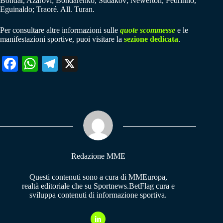
Bondar, Azarovi; Bondarenko, Sudakov; Newerton, Pedrinho,
Eguinaldo; Traoré. All. Turan.
Per consultare altre informazioni sulle
quote scommesse
e le
manifestazioni sportive, puoi visitare la
sezione dedicata
.
Fa
W
Te
X
ce
ha
le
bo
ts
gr
ok
A
a
pp
m
Redazione MME
Questi contenuti sono a cura di MMEuropa,
realtà editoriale che su Sportnews.BetFlag cura e
sviluppa contenuti di informazione sportiva.