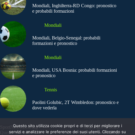
Mondiali, Inghilterra-RD Congo: pronostico
e probabili formazioni
Mondiali
Mondiali, Belgio-Senegal: probabili
formazioni e pronostico
Mondiali
Mondiali, USA Bosnia: probabili formazioni
e pronostico
Tennis
Paolini Golubic, 2T Wimbledon: pronostico e
dove vederla
Questo sito utilizza cookie propri e di terzi per migliorare i
SportNews.BetFlag -
Copyright © 2025
servizi e analizzare le preferenze dei suoi utenti. Cliccando su
Questo sito non
SportNews BetFlag