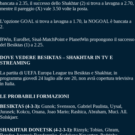
bancata a 2.35, il successo dello Shakhtar (2) si trova a lavagna a 2.70,
mentre il pareggio (X) vale 3.50 volte la posta.
L’opzione GOAL si trova a lavagna a 1.70, la NOGOAL è bancata a
2.
BWin, EuroBet, Sisal-MatchPoint e PlanetWin propongono il successo
del Besiktas (1) a 2.25.
DOVE VEDERE BESIKTAS – SHAKHTAR IN TV E
STREAMING
La partita di UEFA Europa League tra Besiktas e Shakhtar, in
programma giovedì 24 luglio alle ore 20, non avrà copertura televisiva
in Italia.
LE PROBABILI FORMAZIONI
BESIKTAS (4-3-3):
Gunok; Svensson, Gabriel Paulista, Uysal,
Jurasek; Kokcu, Onana, Joao Mario; Rashica, Abraham, Muci. All.
Solskjaer.
SHAKHTAR DONETSK (4-2-3-1):
Riznyk; Tobias, Ghram,