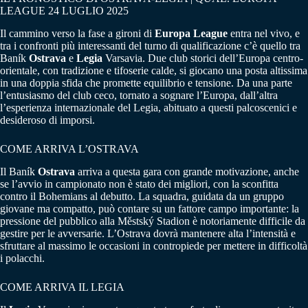
LEAGUE 24 LUGLIO 2025
Il cammino verso la fase a gironi di
Europa League
entra nel vivo, e
tra i confronti più interessanti del turno di qualificazione c’è quello tra
Baník
Ostrava
e
Legia
Varsavia. Due club storici dell’Europa centro-
orientale, con tradizione e tifoserie calde, si giocano una posta altissima
in una doppia sfida che promette equilibrio e tensione. Da una parte
l’entusiasmo del club ceco, tornato a sognare l’Europa, dall’altra
l’esperienza internazionale del Legia, abituato a questi palcoscenici e
desideroso di imporsi.
COME ARRIVA L’OSTRAVA
Il Baník
Ostrava
arriva a questa gara con grande motivazione, anche
se l’avvio in campionato non è stato dei migliori, con la sconfitta
contro il Bohemians al debutto. La squadra, guidata da un gruppo
giovane ma compatto, può contare su un fattore campo importante: la
pressione del pubblico alla Městský Stadion è notoriamente difficile da
gestire per le avversarie. L’Ostrava dovrà mantenere alta l’intensità e
sfruttare al massimo le occasioni in contropiede per mettere in difficoltà
i polacchi.
COME ARRIVA IL LEGIA