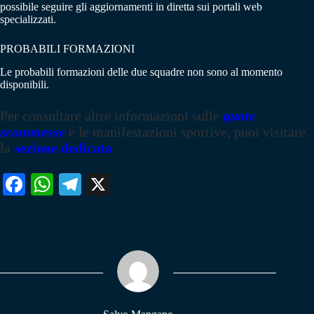
possibile seguire gli aggiornamenti in diretta sui portali web
specializzati.
PROBABILI FORMAZIONI
Le probabili formazioni delle due squadre non sono al momento
disponibili.
Per consultare altre informazioni sulle
quote
scommesse
e le manifestazioni sportive, puoi visitare
la
sezione dedicata
Fa
W
Te
X
ce
ha
le
bo
ts
gr
ok
A
a
pp
m