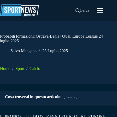
Salta
al
Cerca
contenuto
Probabili formazioni: Ostrava-Legia | Qual. Europa League 24
luglio 2025
Salvo Mangano
23 Luglio 2025
Home
/
Sport
/
Calcio
Cosa troverai in questo articolo:
mostra
IL PRONOSTICO DI OSTRAVA-LEGIA | QUAL. EUROPA