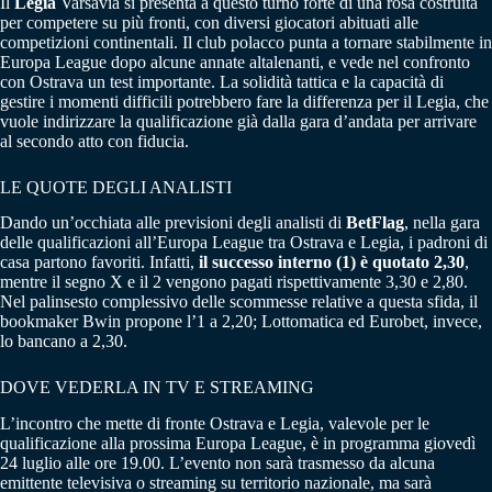
Il
Legia
Varsavia si presenta a questo turno forte di una rosa costruita
per competere su più fronti, con diversi giocatori abituati alle
competizioni continentali. Il club polacco punta a tornare stabilmente in
Europa League dopo alcune annate altalenanti, e vede nel confronto
con Ostrava un test importante. La solidità tattica e la capacità di
gestire i momenti difficili potrebbero fare la differenza per il Legia, che
vuole indirizzare la qualificazione già dalla gara d’andata per arrivare
al secondo atto con fiducia.
LE QUOTE DEGLI ANALISTI
Dando un’occhiata alle previsioni degli analisti di
BetFlag
, nella gara
delle qualificazioni all’Europa League tra Ostrava e Legia, i padroni di
casa partono favoriti. Infatti,
il successo interno (1) è quotato 2,30
,
mentre il segno X e il 2 vengono pagati rispettivamente 3,30 e 2,80.
Nel palinsesto complessivo delle scommesse relative a questa sfida, il
bookmaker Bwin propone l’1 a 2,20; Lottomatica ed Eurobet, invece,
lo bancano a 2,30.
DOVE VEDERLA IN TV E STREAMING
L’incontro che mette di fronte Ostrava e Legia, valevole per le
qualificazione alla prossima Europa League, è in programma giovedì
24 luglio alle ore 19.00. L’evento non sarà trasmesso da alcuna
emittente televisiva o streaming su territorio nazionale, ma sarà