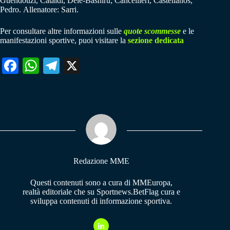
Guendouzi, Cataldi, Dele-Bashiru; Cancellieri, Castellanos,
Pedro. Allenatore: Sarri.
Per consultare altre informazioni sulle
quote scommesse
e le
manifestazioni sportive, puoi visitare la
sezione dedicata
Fa
W
Te
X
ce
ha
le
bo
ts
gr
ok
A
a
pp
m
Redazione MME
Questi contenuti sono a cura di MMEuropa,
realtà editoriale che su Sportnews.BetFlag cura e
sviluppa contenuti di informazione sportiva.