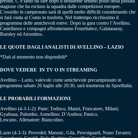
prestiti. C’è tanto da fare dopo il deludente settimo posto della passata
stagione che ha escluso la squadra dalle competizioni europee.
L’esordio in campionato sarà di quelli molto difficili considerando che
si farà visita al Como in trasferta. Nel frattempo ricchissimo il
programma delle amichevoli estive. Dopo la gara contro l’Avellino,
Castellanos e compagni affronteranno Fenerbahce, Galatasaray,
Burnley ed Atromitos.
LE QUOTE DAGLI ANALISTI DI AVELLINO – LAZIO
*Dati al momento non disponibili*
DOVE VEDERE IN TV O IN STREAMING
Avellino – Lazio, valevole come amichevole precampionato in
programma sabato 26 luglio alle 20:30, sarà trasmessa da SportItalia.
LE PROBABILI FORMAZIONI
Avellino (4-3-1-2): Pane; Todisco, Manzi, Frascatore, Milani;
Gyabuaa, Palumbo, Armellino; D’Andrea; Panico,
Lescano. Allenatore: Biancolino.
Lazio (4-3-3): Provedel; Marusic, Gila, Provstgaard, Nuno Tavares;