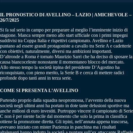
IL PRONOSTICO DI AVELLINO – LAZIO | AMICHEVOLE –
26/7/2025
Si fa sul serio in campo per preparare al meglio l’imminente inizio di
stagione. Manca sempre meno allo start ufficiale con i primi impegni
suddivisi tra Coppa Italia e rispettivi campionato. Avellino e Lazio
puntano ad essere grandi protagoniste a cavallo tra Serie A e cadetterie
con obiettivi, naturalmente, diversi ma ambizioni importanti.
D’altronde a Roma è tornato Maurizio Sarri che ha deciso di sposare la
causa biancoceleste nonostante il momentaneo blocco del mercato.
Allo stesso tempo la società irpina del presidente D’Agostino ha
riconquistato, con pieno merito, la Serie B e cerca di mettere radici
profonde dopo tanti anni in terza serie.
COME SI PRESENTA L’AVELLINO
Partendo proprio dalla squadra neopromossa, l’avvento della nuova
società negli ultimi anni ha portato in dote tante delusioni sportive ma
anche milioni di euro investiti. Purtroppo vincere il campionato di Serie
C non è per niente facile dal momento che solo la prima in classifica
ottiene la promozione diretta. Gli irpini, nell’annata appena trascorsa,
avevano iniziato con mister Pazienza in panchina ma i risultati
altalenanti hanno indotto la società a puntare sull’ex attaccante Raffaele