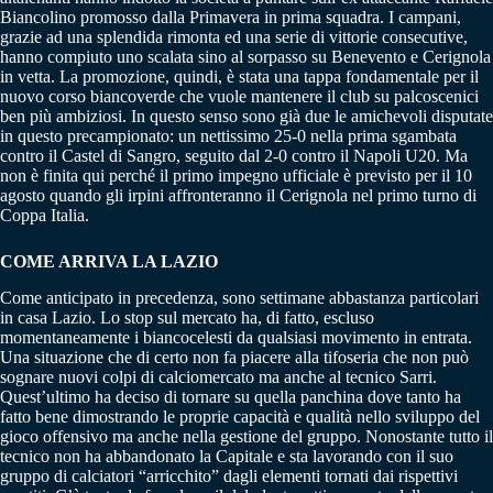
Biancolino promosso dalla Primavera in prima squadra. I campani,
grazie ad una splendida rimonta ed una serie di vittorie consecutive,
hanno compiuto uno scalata sino al sorpasso su Benevento e Cerignola
in vetta. La promozione, quindi, è stata una tappa fondamentale per il
nuovo corso biancoverde che vuole mantenere il club su palcoscenici
ben più ambiziosi. In questo senso sono già due le amichevoli disputate
in questo precampionato: un nettissimo 25-0 nella prima sgambata
contro il Castel di Sangro, seguito dal 2-0 contro il Napoli U20. Ma
non è finita qui perché il primo impegno ufficiale è previsto per il 10
agosto quando gli irpini affronteranno il Cerignola nel primo turno di
Coppa Italia.
COME ARRIVA LA LAZIO
Come anticipato in precedenza, sono settimane abbastanza particolari
in casa Lazio. Lo stop sul mercato ha, di fatto, escluso
momentaneamente i biancocelesti da qualsiasi movimento in entrata.
Una situazione che di certo non fa piacere alla tifoseria che non può
sognare nuovi colpi di calciomercato ma anche al tecnico Sarri.
Quest’ultimo ha deciso di tornare su quella panchina dove tanto ha
fatto bene dimostrando le proprie capacità e qualità nello sviluppo del
gioco offensivo ma anche nella gestione del gruppo. Nonostante tutto il
tecnico non ha abbandonato la Capitale e sta lavorando con il suo
gruppo di calciatori “arricchito” dagli elementi tornati dai rispettivi