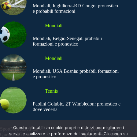
Mondiali, Inghilterra-RD Congo: pronostico
e probabili formazioni
Mondiali
Mondiali, Belgio-Senegal: probabili
formazioni e pronostico
Mondiali
Mondiali, USA Bosnia: probabili formazioni
e pronostico
Tennis
Paolini Golubic, 2T Wimbledon: pronostico e
dove vederla
Questo sito utilizza cookie propri e di terzi per migliorare i
SportNews.BetFlag -
Copyright © 2025
servizi e analizzare le preferenze dei suoi utenti. Cliccando su
Questo sito non
SportNews BetFlag