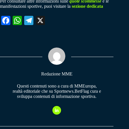
Per consultare altre informazioni sulle
quote scommesse
e le
manifestazioni sportive, puoi visitare la
sezione dedicata
Fa
W
Te
X
ce
ha
le
bo
ts
gr
ok
A
a
pp
m
Redazione MME
Questi contenuti sono a cura di MMEuropa,
realtà editoriale che su Sportnews.BetFlag cura e
sviluppa contenuti di informazione sportiva.