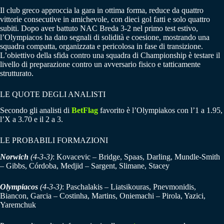
Il club greco approccia la gara in ottima forma, reduce da quattro
vittorie consecutive in amichevole, con dieci gol fatti e solo quattro
subiti. Dopo aver battuto NAC Breda 3‑2 nel primo test estivo,
l’Olympiacos ha dato segnali di solidità e coesione, mostrando una
squadra compatta, organizzata e pericolosa in fase di transizione.
L’obiettivo della sfida contro una squadra di Championship è testare il
livello di preparazione contro un avversario fisico e tatticamente
strutturato.
LE QUOTE DEGLI ANALISTI
Secondo gli analisti di
BetFlag
favorito è l’Olympiakos con l’1 a 1.95,
l’X a 3.70 e il 2 a 3.
LE PROBABILI FORMAZIONI
Norwich
(4‑3‑3)
: Kovacevic – Bridge, Spaas, Darling, Mundle‑Smith
– Gibbs, Córdoba, Medjid – Sargent, Slimane, Stacey
Olympiacos
(4‑3‑3)
: Paschalakis – Liatsikouras, Pnevmonidis,
Biancon, Garcia – Costinha, Martins, Oniemachi – Pirola, Yazici,
Yaremchuk