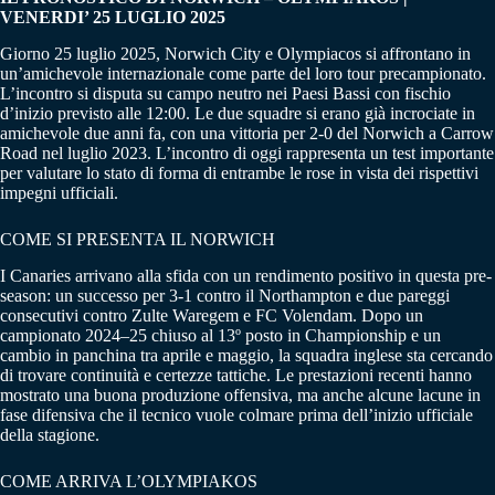
VENERDI’ 25 LUGLIO 2025
Giorno 25 luglio 2025, Norwich City e Olympiacos si affrontano in
un’amichevole internazionale come parte del loro tour precampionato.
L’incontro si disputa su campo neutro nei Paesi Bassi con fischio
d’inizio previsto alle 12:00. Le due squadre si erano già incrociate in
amichevole due anni fa, con una vittoria per 2‑0 del Norwich a Carrow
Road nel luglio 2023. L’incontro di oggi rappresenta un test importante
per valutare lo stato di forma di entrambe le rose in vista dei rispettivi
impegni ufficiali.
COME SI PRESENTA IL NORWICH
I Canaries arrivano alla sfida con un rendimento positivo in questa pre-
season: un successo per 3‑1 contro il Northampton e due pareggi
consecutivi contro Zulte Waregem e FC Volendam. Dopo un
campionato 2024–25 chiuso al 13º posto in Championship e un
cambio in panchina tra aprile e maggio, la squadra inglese sta cercando
di trovare continuità e certezze tattiche. Le prestazioni recenti hanno
mostrato una buona produzione offensiva, ma anche alcune lacune in
fase difensiva che il tecnico vuole colmare prima dell’inizio ufficiale
della stagione.
COME ARRIVA L’OLYMPIAKOS