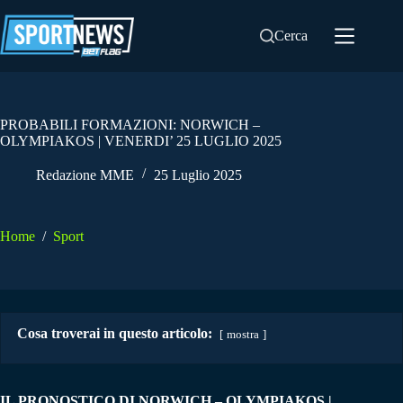
Salta
al
Cerca
contenuto
PROBABILI FORMAZIONI: NORWICH –
OLYMPIAKOS | VENERDI’ 25 LUGLIO 2025
Redazione MME
25 Luglio 2025
Home
/
Sport
Cosa troverai in questo articolo:
mostra
IL PRONOSTICO DI NORWICH – OLYMPIAKOS |