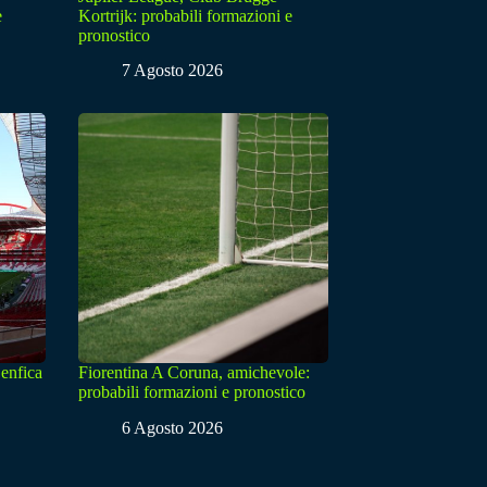
e
Kortrijk: probabili formazioni e
pronostico
7 Agosto 2026
enfica
Fiorentina A Coruna, amichevole:
probabili formazioni e pronostico
6 Agosto 2026