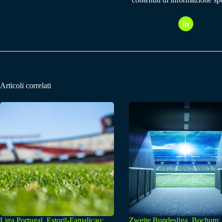
Articoli correlati
Liga Portugal, Estoril-Famalicao:
Zweite Bundesliga, Bochum