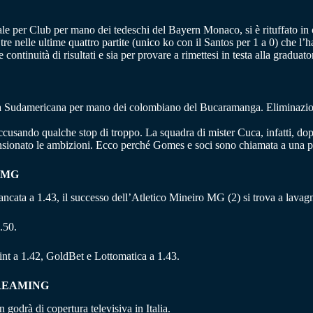
ale per Club per mano dei tedeschi del Bayern Monaco, si è rituffato in c
e nelle ultime quattro partite (unico ko con il Santos per 1 a 0) che l’ha
continuità di risultati e sia per provare a rimettesi in testa alla graduato
a Sudamericana per mano dei colombiano del Bucaramanga. Eliminazione g
ccusando qualche stop di troppo. La squadra di mister Cuca, infatti, dopo 
sionato le ambizioni. Ecco perché Gomes e soci sono chiamata a una p
 MG
 bancata a 1.43, il successo dell’Atletico Mineiro MG (2) si trova a lavag
.50.
nt a 1.42, GoldBet e Lottomatica a 1.43.
TREAMING
godrà di copertura televisiva in Italia.