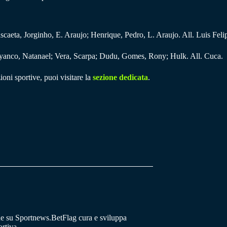
scaeta, Jorginho, E. Araujo; Henrique, Pedro, L. Araujo. All. Luis Feli
Lyanco, Natanael; Vera, Scarpa; Dudu, Gomes, Rony; Hulk. All. Cuca.
ioni sportive, puoi visitare la
sezione dedicata
.
he su Sportnews.BetFlag cura e sviluppa
rtiva.