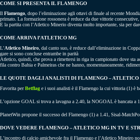
COME SI PRESENTA IL FLAMENGO
Il
Flamengo
, dopo l’eliminazione agli ottavi di finale al recente Mondi
primato. La formazione rossonera è reduce da due vittorie consecutive, tr
E la partita con l’Atletico Minerio diventa molto importante, sia per dare 
COME ARRIVA l’ATLETICO MG
L’
Atletico Mineiro
, dal canto suo, è reduce dall’eliminazione in Copp
gare si sono concluse entrambe in parità
Atletico, quindi, che prova a rimettersi in riga in campionato dove sta a
fila contro Bahia e Palmeiras che ne hanno, momentaneamente, ridimen
LE QUOTE DAGLI ANALISTI DI FLAMENGO – ATLETICO
Favorita per
Betflag
e i suoi analisti è il Flamengo la cui vittoria (1) è
L’opzione GOAL si trova a lavagna a 2.40, la NOGOAL è bancata a 1
PlanetWin propone il successo del Flamengo (1) a 1.41, Sisal-MatchPoi
DOVE VEDERE FLAMENGO – ATLETICO MG IN TV E S
L’incontro di calcio amichevole fra il Flamengo e l’Atletico Mineiro non 