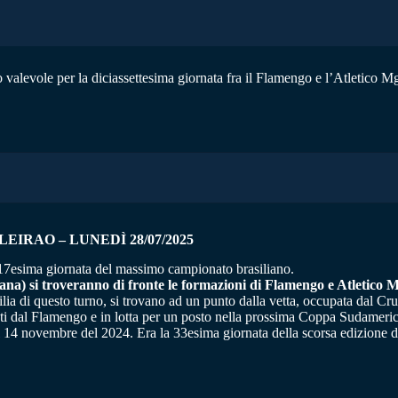
cio valevole per la diciassettesima giornata fra il Flamengo e l’Atletico M
ILEIRAO
– LUNEDÌ 28/07/2025
a 17esima giornata del massimo campionato brasiliano.
iana) si troveranno di fronte le formazioni di Flamengo e Atletico M
ilia di questo turno, si trovano ad un punto dalla vetta, occupata dal Cru
punti dal Flamengo e in lotta per un posto nella prossima Coppa Sudameri
al 14 novembre del 2024. Era la 33esima giornata della scorsa edizione del