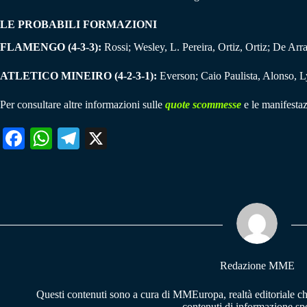
LE PROBABILI FORMAZIONI
FLAMENGO (4-3-3):
Rossi; Wesley, L. Pereira, Ortiz, Ortiz; De Arra
ATLETICO MINEIRO (4-2-3-1):
Everson; Caio Paulista, Alonso, 
Per consultare altre informazioni sulle
quote scommesse
e le manifestaz
Fa
W
Te
X
ce
ha
le
bo
ts
gr
ok
A
a
pp
m
Redazione MME
Questi contenuti sono a cura di MMEuropa, realtà editoriale c
contenuti di informazione spo