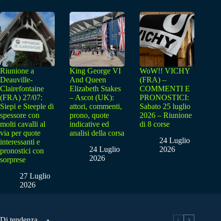
Riunione a
King George VI
WoW!! VICHY
Deauville-
And Queen
(FRA) –
Clairefontaine
Elizabeth Stakes
COMMENTI E
(FRA) 27/07:
– Ascot (UK):
PRONOSTICI:
Siepi e Steeple di
attori, commenti,
Sabato 25 luglio
spessore con
prono, quote
2026 – Riunione
molti cavalli al
indicative ed
di 8 corse
via per quote
analisi della corsa
24 Luglio
interessanti e
24 Luglio
2026
pronostici con
2026
sorprese
27 Luglio
2026
Di tendenza