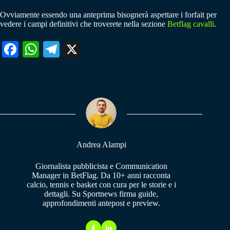
Ovviamente essendo una anteprima bisognerà aspettare i forfait per
vedere i campi definitivi che troverete nella sezione
Betflag cavalli
.
Fa
W
Te
X
ce
ha
le
bo
ts
gr
ok
A
a
pp
m
Andrea Alampi
Giornalista pubblicista e Communication
Manager in BetFlag. Da 10+ anni racconta
calcio, tennis e basket con cura per le storie e i
dettagli. Su Sportnews firma guide,
approfondimenti antepost e preview.