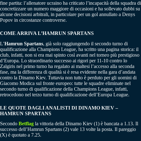
fine partita: l’allenatore ucraino ha criticato l’incapacità della squadra di
concretizzare un numero maggiore di occasioni e ha sollevato dubbi su
alcune decisioni arbitrali, in particolare per un gol annullato a Denys
Popov in circostanze controverse.
COME ARRIVA L’HAMRUN SPARTANS
L’
Hamrun Spartans
, già solo raggiungendo il secondo turno di
qualificazione alla Champions League, ha scritto una pagina storica: il
club, infatti, non si era mai spinto così avanti nel torneo più prestigioso
d’Europa. Lo straordinario successo ai rigori per 11-10 contro lo
Zalgiris nel primo turno ha regalato ai maltesi l’accesso alla seconda
fase, ma la differenza di qualità si è resa evidente nella gara d’andata
contro la Dinamo Kiev. Tuttavia non tutto è perduto per gli uomini di
Giacomo Modica sul fronte europeo: tutte le squadre eliminate nel
secondo turno di qualificazione della Champions League, infatti,
retrocedono nel terzo turno di qualificazione dell’Europa League.
LE QUOTE DAGLI ANALISTI DI DINAMO KIEV –
HAMRUN SPARTANS
Secondo
Betflag
la vittoria della Dinamo Kiev (1) è bancata a 1.13. Il
successo dell’Hamrun Spartans (2) vale 13 volte la posta. Il pareggio
(X) è quotato a 7.25.