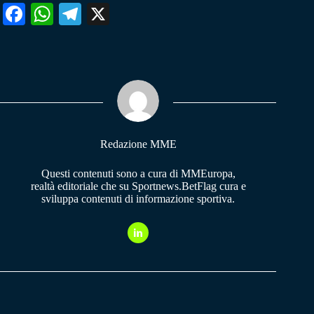
Fa
W
Te
X
ce
ha
le
bo
ts
gr
ok
A
a
pp
m
Redazione MME
Questi contenuti sono a cura di MMEuropa,
realtà editoriale che su Sportnews.BetFlag cura e
sviluppa contenuti di informazione sportiva.