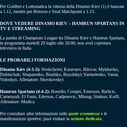
Per Goldbet e Lottomatica la vittoria della Dinamo Kiev (1) è bancata
a 1.12, mentre per Betsson e Sisal Matchpoint a 1.15.
DOVE VEDERE DINAMO KIEV – HAMRUN SPARTANS IN
TV E STREAMING
La partita di Champions League tra Dinamo Kiev e Hamrun Spartans,
in programma martedì 29 luglio alle 20:00, non avrà copertura
televisiva in Italia.
LE PROBABILI FORMAZIONI
Dinamo Kiev (4-3-3):
Neshcheret; Karavaev, Bilovar, Mykhavko,
Dubinchak; Shaparenko, Brazhko, Buyalskyi; Yarmolenko, Vanat,
Voloshyn. Allenatore: Shovkovskyi
Hamrun Spartans (4-4-2):
Bonello; Compri, Emerson, Bjelicic,
Camenzuli; El Fanis, Ederson, Cadjenovic, Mbong; Simkus; Koffi.
Allenatore: Modica
Per consultare altre informazioni sulle
quote scommesse
e le
manifestazioni sportive, puoi visitare la
sezione dedicata
.