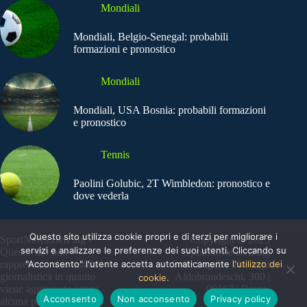
Mondiali
Mondiali, Belgio-Senegal: probabili
formazioni e pronostico
Mondiali
Mondiali, USA Bosnia: probabili formazioni
e pronostico
Tennis
Paolini Golubic, 2T Wimbledon: pronostico e
dove vederla
Questo sito utilizza cookie propri e di terzi per migliorare i
SportNews.BetFlag -
Copyright © 2025
servizi e analizzare le preferenze dei suoi utenti. Cliccando su
Questo sito non
SportNews BetFlag
"Acconsento" l'utente accetta automaticamente
l'utilizzo dei
rappresenta una testata
Sede Legale: Via degli
giornalistica in quanto
Aldobrandeschi, 300 |
cookie.
viene aggiornato senza
00163 | Roma
Acconsento
Non acconsento
Privacy policy
alcuna periodicità