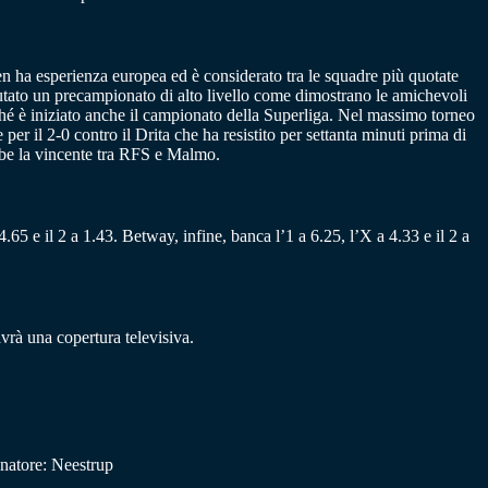
en ha esperienza europea ed è considerato tra le squadre più quotate
tato un precampionato di alto livello come dimostrano le amichevoli
hé è iniziato anche il campionato della Superliga. Nel massimo torneo
er il 2-0 contro il Drita che ha resistito per settanta minuti prima di
ebbe la vincente tra RFS e Malmo.
.65 e il 2 a 1.43. Betway, infine, banca l’1 a 6.25, l’X a 4.33 e il 2 a
rà una copertura televisiva.
natore: Neestrup