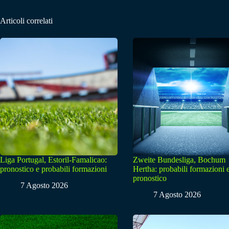
Articoli correlati
Liga Portugal, Estoril-Famalicao:
Zweite Bundesliga, Bochum
pronostico e probabili formazioni
Hertha: probabili formazioni 
pronostico
7 Agosto 2026
7 Agosto 2026