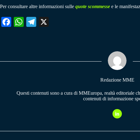
Per consultare altre informazioni sulle
quote scommesse
e le manifestaz
Fa
W
Te
X
ce
ha
le
bo
ts
gr
ok
A
a
pp
m
Redazione MME
Questi contenuti sono a cura di MMEuropa, realtà editoriale c
contenuti di informazione spo