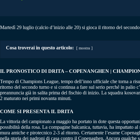
Martedì 29 luglio (calcio d’inizio alle 20) si gioca il ritorno del seco
Cosa troverai in questo articolo:
mostra
IL PRONOSTICO DI DRITA – COPENANGHEN | CHAMPIONS
Tempo di Champions League, tempo dell’inno ufficiale che torna a risuonar
ritorno del secondo turno e si continua a fare sul serio perché in palio 
preannuncia già in salita prima del fischio di inizio. La squadra kosovara
2 maturato nei primi novanta minuti.
COME SI PRESENTA IL DRITA
La vittoria del campionato a maggio ha portato in dote questa opportunit
possibilità della rosa. La compagine balcanica, tuttavia, ha impattato al
mura amiche e pirotecnico 2-3 al ritorno. Certamente l’esame Copenaghen 
nella storia dei padroni di casa contro il Copenaghen. Ancora qualche set