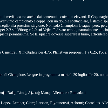
 più mediatica ma anche dai contenuti tecnici più elevanti. Il Copenagh
er vinto campionato e coppa, con un double spettacolare, è stato dispu
l meglio alla prossima stagione. Non solo Champions League, però, perc
er 2-3 sul Viborg e 2-0 sul Vejle. C’è stato tempo, naturalmente, anche p
ppietta pesantissima. Se la squadra dovesse superare il turno, affronter
 a 6 mentre l’X moltiplica per 4.75. Planetwin propone l’1 a 6.25, l’X a 4
are di Champions League in programma martedì 29 luglio alle 20, non av
roja; Balaj, Limaj, Ajzeraj; Manaj. Allenatore: Ramadani
 Lopez; Lerager, Clem; Larsson, Elyounoussi, Achouri; Cornelius. Alle