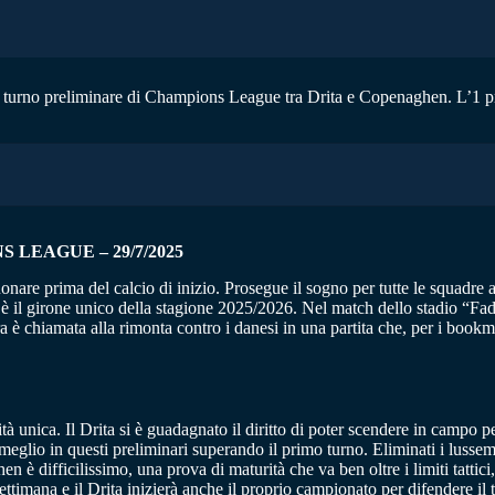
ndo turno preliminare di Champions League tra Drita e Copenaghen. L’1 pro
 LEAGUE – 29/7/2025
e prima del calcio di inizio. Prosegue il sogno per tutte le squadre anco
c’è il girone unico della stagione 2025/2026. Nel match dello stadio “Fadi
 è chiamata alla rimonta contro i danesi in una partita che, per i bookmak
à unica. Il Drita si è guadagnato il diritto di poter scendere in campo p
 meglio in questi preliminari superando il primo turno. Eliminati i lusse
è difficilissimo, una prova di maturità che va ben oltre i limiti tattici
timana e il Drita inizierà anche il proprio campionato per difendere il t