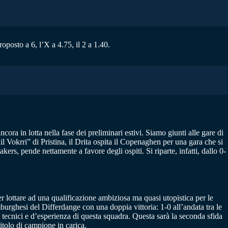
posto a 6, l’X a 4.75, il 2 a 1.40.
ra in lotta nella fase dei preliminari estivi. Siamo giunti alle gare di
l Vokrri” di Pristina, il Drita ospita il Copenaghen per una gara che si
ers, pende nettamente a favore degli ospiti. Si riparte, infatti, dallo 0-
er lottare ad una qualificazione ambiziosa ma quasi utopistica per le
mburghesi del Differdange con una doppia vittoria: 1-0 all’andata tra le
, tecnici e d’esperienza di questa squadra. Questa sarà la seconda sfida
itolo di campione in carica.