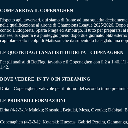
COME ARRIVA IL COPENAGHEN
Rispetto agli avversari, qui siamo di fronte ad una squadra decisamente
nella qualificazione al girone di Champions League 2025/2026. Dopo av
contro Ludogorets, Sparta Praga ed Amburgo. Il tutto per prepararsi a
danese, la squadra è a punteggio pieno dopo due giornate: blitz esterno p
capitolare sotto i colpi di Mattsson che da subentrato ha siglato una do
LE QUOTE DAGLI ANALISTI DI DRITA – COPENAGHEN
Per gli analisti di BetFlag, favorito è il Copenaghen con il 2 a 1.40, l’1
1.42.
DOVE VEDERE IN TV O IN STREAMING
Drita – Copenaghen, valevole per il ritorno del secondo turno prelimin
LE PROBABILI FORMAZIONI
Drita (4-2-3-1): Maloku; Krasniqi, Bejtulai, Mesa, Ovouka; Dabiqaj, B
Copenaghen (4-2-3-1): Kotarski; Huescas, Gabriel Pereira, Garananga,