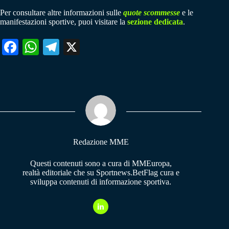
Per consultare altre informazioni sulle
quote scommesse
e le
manifestazioni sportive, puoi visitare la
sezione dedicata
.
Fa
W
Te
X
ce
ha
le
bo
ts
gr
ok
A
a
pp
m
Redazione MME
Questi contenuti sono a cura di MMEuropa,
realtà editoriale che su Sportnews.BetFlag cura e
sviluppa contenuti di informazione sportiva.