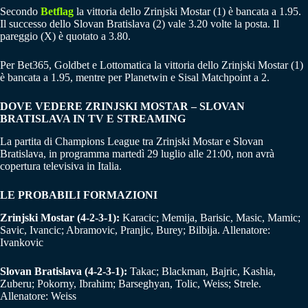
Secondo
Betflag
la vittoria dello Zrinjski Mostar (1) è bancata a 1.95.
Il successo dello Slovan Bratislava (2) vale 3.20 volte la posta. Il
pareggio (X) è quotato a 3.80.
Per Bet365, Goldbet e Lottomatica la vittoria dello Zrinjski Mostar (1)
è bancata a 1.95, mentre per Planetwin e Sisal Matchpoint a 2.
DOVE VEDERE ZRINJSKI MOSTAR – SLOVAN
BRATISLAVA IN TV E STREAMING
La partita di Champions League tra Zrinjski Mostar e Slovan
Bratislava, in programma martedì 29 luglio alle 21:00, non avrà
copertura televisiva in Italia.
LE PROBABILI FORMAZIONI
Zrinjski Mostar (4-2-3-1):
Karacic; Memija, Barisic, Masic, Mamic;
Savic, Ivancic; Abramovic, Pranjic, Burey; Bilbija. Allenatore:
Ivankovic
Slovan Bratislava (4-2-3-1):
Takac; Blackman, Bajric, Kashia,
Zuberu; Pokorny, Ibrahim; Barseghyan, Tolic, Weiss; Strele.
Allenatore: Weiss