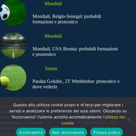
Mondiali
Mondiali, Belgio-Senegal: probabili
formazioni e pronostico
Mondiali
Mondiali, USA Bosnia: probabili formazioni
e pronostico
Tennis
Paolini Golubic, 2T Wimbledon: pronostico e
dove vederla
Questo sito utilizza cookie propri e di terzi per migliorare i
SportNews.BetFlag -
Copyright © 2025
servizi e analizzare le preferenze dei suoi utenti. Cliccando su
Questo sito non
SportNews BetFlag
"Acconsento" l'utente accetta automaticamente
l'utilizzo dei
rappresenta una testata
Sede Legale: Via degli
giornalistica in quanto
Aldobrandeschi, 300 |
cookie.
viene aggiornato senza
00163 | Roma
Acconsento
Non acconsento
Privacy policy
alcuna periodicità