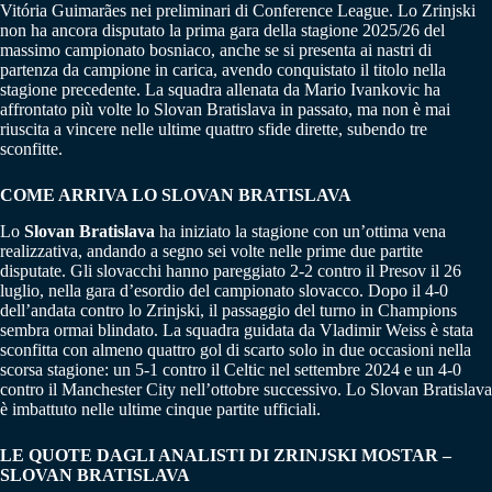
Vitória Guimarães nei preliminari di Conference League. Lo Zrinjski
non ha ancora disputato la prima gara della stagione 2025/26 del
massimo campionato bosniaco, anche se si presenta ai nastri di
partenza da campione in carica, avendo conquistato il titolo nella
stagione precedente. La squadra allenata da Mario Ivankovic ha
affrontato più volte lo Slovan Bratislava in passato, ma non è mai
riuscita a vincere nelle ultime quattro sfide dirette, subendo tre
sconfitte.
COME ARRIVA LO SLOVAN BRATISLAVA
Lo
Slovan Bratislava
ha iniziato la stagione con un’ottima vena
realizzativa, andando a segno sei volte nelle prime due partite
disputate. Gli slovacchi hanno pareggiato 2-2 contro il Presov il 26
luglio, nella gara d’esordio del campionato slovacco. Dopo il 4-0
dell’andata contro lo Zrinjski, il passaggio del turno in Champions
sembra ormai blindato. La squadra guidata da Vladimir Weiss è stata
sconfitta con almeno quattro gol di scarto solo in due occasioni nella
scorsa stagione: un 5-1 contro il Celtic nel settembre 2024 e un 4-0
contro il Manchester City nell’ottobre successivo. Lo Slovan Bratislava
è imbattuto nelle ultime cinque partite ufficiali.
LE QUOTE DAGLI ANALISTI DI ZRINJSKI MOSTAR –
SLOVAN BRATISLAVA