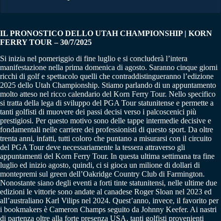
IL PRONOSTICO DELLO UTAH CHAMPIONSHIP | KORN
FERRY TOUR – 30/7/2025
Si inizia nel pomeriggio di fine luglio e si concluderà l’intera
manifestazione nella prima domenica di agosto. Saranno cinque giorni
ricchi di golf e spettacolo quelli che contraddistingueranno l’edizione
2025 dello Utah Championship. Stiamo parlando di un appuntamento
molto atteso nel ricco calendario del Korn Ferry Tour. Nello specifico
si tratta della lega di sviluppo del PGA Tour statunitense e permette a
tanti golfisti di muovere dei passi decisi verso i palcoscenici più
prestigiosi. Per questo motivo sono delle tappe intermedie decisive e
fondamentali nelle carriere dei professionisti di questo sport. Da oltre
trenta anni, infatti, tutti coloro che puntano a misurarsi con il circuito
del PGA Tour deve necessariamente la tessera attraverso gli
appuntamenti del Korn Ferry Tour. In questa ultima settimana tra fine
luglio ed inizio agosto, quindi, ci si gioca un milione di dollari di
montepremi sul green dell’Oakridge Country Club di Farmington.
Nonostante siano degli eventi a forti tinte statunitensi, nelle ultime due
edizioni le vittorie sono andate al canadese Roger Sloan nel 2023 ed
all’australiano Karl Vilips nel 2024. Quest’anno, invece, il favorito per
i bookmakers è Cameron Champs seguito da Johnny Keefer. Ai nastri
di partenza oltre alla forte presenza USA, tanti golfisti provenienti