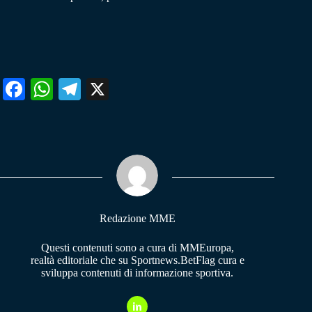
Fa
W
Te
X
ce
ha
le
bo
ts
gr
ok
A
a
pp
m
Redazione MME
Questi contenuti sono a cura di MMEuropa,
realtà editoriale che su Sportnews.BetFlag cura e
sviluppa contenuti di informazione sportiva.