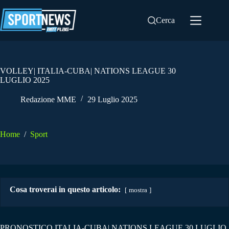
Salta
al
Cerca
contenuto
VOLLEY| ITALIA-CUBA| NATIONS LEAGUE 30
LUGLIO 2025
Redazione MME
29 Luglio 2025
Home
/
Sport
Cosa troverai in questo articolo:
mostra
PRONOSTICO ITALIA-CUBA| NATIONS LEAGUE 30 LUGLIO