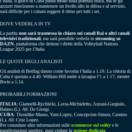
l’Italia. Il gioco di Cuba punta molto sulla potenza fisica, ma se gli
azzurri riusciranno a mantenere un livello alto in difesa e al servizio,
sarà difficile per i cubani reggere il ritmo per tutti i set.
DOVE VEDERLA IN TV
La partita
non sarà trasmessa in chiaro sui canali Rai o altri canali
televisivi tradizionali
, ma sarà possibile vederla in
streaming su
DAZN
, piattaforma che detiene i diritti della Volleyball Nations
League 2025 per l’Italia
LE QUOTE DEGLI ANALISTI
Gli analisti di Betflag danno come favorita l’Italia a 1.19. La vittoria di
Cuba è quotata a 4.40. William Hill mette a lavagna l’1 a 1.17, mentre
Bwin a 1.14.
PROBABILI FORMAZIONI
ITALIA
: Giannelli-Rychlicki, Lavia-Michieletto, Anzani-Gargiulo,
Balaso (L).
All
. De Giorgi.
CUBA
: Thondike-Masso, Yant-Lopez, Concepcion-Simon, Camino
(L).
All
. Cruz Lopez.
Per consultare altre informazioni sulle
scommesse sul volley
e le
manifestazioni sportive, puoi visitare la
sezione dedicata