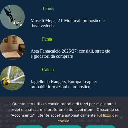
Tennis
Musetti Mejia, 2T Montreal: pronostico e
dove vederla
Fanta
Asta Fantacalcio 2026/27: consigli, strategie
e giocatori da comprare
Calcio
Jagiellonia Rangers, Europa League:
probabili formazioni e pronostico
Questo sito utilizza cookie propri e di terzi per migliorare i
SportNews.BetFlag -
Copyright © 2025
servizi e analizzare le preferenze dei suoi utenti. Cliccando su
Questo sito non
SportNews BetFlag
"Acconsento" l'utente accetta automaticamente
l'utilizzo dei
rappresenta una testata
Sede Legale: Via degli
giornalistica in quanto
Aldobrandeschi, 300 |
cookie.
viene aggiornato senza
00163 | Roma