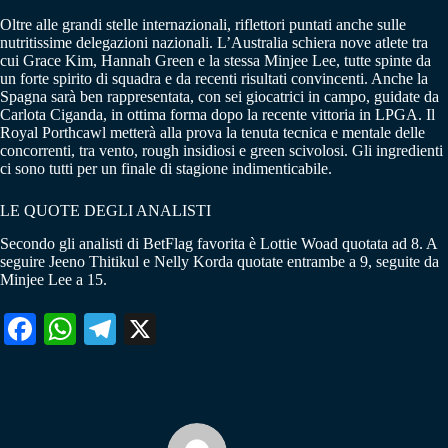
Oltre alle grandi stelle internazionali, riflettori puntati anche sulle
nutritissime delegazioni nazionali. L’Australia schiera nove atlete tra
cui Grace Kim, Hannah Green e la stessa Minjee Lee, tutte spinte da
un forte spirito di squadra e da recenti risultati convincenti. Anche la
Spagna sarà ben rappresentata, con sei giocatrici in campo, guidate da
Carlota Ciganda, in ottima forma dopo la recente vittoria in LPGA. Il
Royal Porthcawl metterà alla prova la tenuta tecnica e mentale delle
concorrenti, tra vento, rough insidiosi e green scivolosi. Gli ingredienti
ci sono tutti per un finale di stagione indimenticabile.
LE QUOTE DEGLI ANALISTI
Secondo gli analisti di BetFlag favorita è Lottie Woad quotata ad 8. A
seguire Jeeno Thitikul e Nelly Korda quotate entrambe a 9, seguite da
Minjee Lee a 15.
Fa
W
Te
X
ce
ha
le
bo
ts
gr
ok
A
a