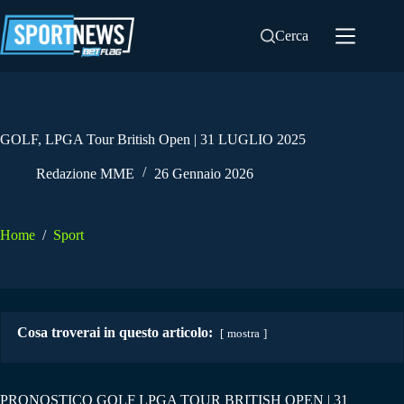
Salta
al
Cerca
contenuto
GOLF, LPGA Tour British Open | 31 LUGLIO 2025
Redazione MME
26 Gennaio 2026
Home
/
Sport
Cosa troverai in questo articolo:
mostra
PRONOSTICO GOLF LPGA TOUR BRITISH OPEN | 31