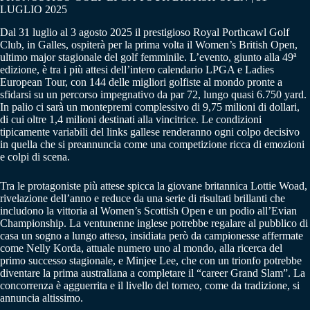
LUGLIO 2025
Dal 31 luglio al 3 agosto 2025 il prestigioso Royal Porthcawl Golf
Club, in Galles, ospiterà per la prima volta il Women’s British Open,
ultimo major stagionale del golf femminile. L’evento, giunto alla 49ª
edizione, è tra i più attesi dell’intero calendario LPGA e Ladies
European Tour, con 144 delle migliori golfiste al mondo pronte a
sfidarsi su un percorso impegnativo da par 72, lungo quasi 6.750 yard.
In palio ci sarà un montepremi complessivo di 9,75 milioni di dollari,
di cui oltre 1,4 milioni destinati alla vincitrice. Le condizioni
tipicamente variabili del links gallese renderanno ogni colpo decisivo
in quella che si preannuncia come una competizione ricca di emozioni
e colpi di scena.
Tra le protagoniste più attese spicca la giovane britannica Lottie Woad,
rivelazione dell’anno e reduce da una serie di risultati brillanti che
includono la vittoria al Women’s Scottish Open e un podio all’Evian
Championship. La ventunenne inglese potrebbe regalare al pubblico di
casa un sogno a lungo atteso, insidiata però da campionesse affermate
come Nelly Korda, attuale numero uno al mondo, alla ricerca del
primo successo stagionale, e Minjee Lee, che con un trionfo potrebbe
diventare la prima australiana a completare il “career Grand Slam”. La
concorrenza è agguerrita e il livello del torneo, come da tradizione, si
annuncia altissimo.