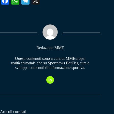
Fa
W
Te
X
ce
ha
le
bo
ts
gr
ok
A
a
pp
m
Redazione MME
Questi contenuti sono a cura di MMEuropa,
realtà editoriale che su Sportnews.BetFlag cura e
sviluppa contenuti di informazione sportiva.
Articoli correlati