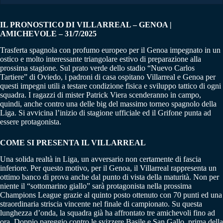
IL PRONOSTICO DI VILLARREAL – GENOA |
AMICHEVOLE – 31/7/2025
Trasferta spagnola con profumo europeo per il Genoa impegnato in un
ostico e molto interessante triangolare estivo di preparazione alla
prossima stagione. Sul prato verde dello stadio “Nuevo Carlos
Tartiere” di Oviedo, i padroni di casa ospitano Villarreal e Genoa per
questi impegni utili a testare condizione fisica e sviluppo tattico di ogni
squadra. I ragazzi di mister Patrick Viera scenderanno in campo,
quindi, anche contro una delle big del massimo torneo spagnolo della
Liga. Si avvicina l’inizio di stagione ufficiale ed il Grifone punta ad
essere protagonista.
COME SI PRESENTA IL VILLARREAL
Una solida realtà in Liga, un avversario non certamente di fascia
inferiore. Per questo motivo, per il Genoa, il Villarreal rappresenta un
ottimo banco di prova anche dal punto di vista della maturità. Non per
niente il “sottomarino giallo” sarà protagonista nella prossima
Champions League grazie al quinto posto ottenuto con 70 punti ed una
straordinaria striscia vincente nel finale di campionato. Su questa
lunghezza d’onda, la squadra già ha affrontato tre amichevoli fino ad
ora. Doppio pareggio contro le svizzere Basile e San Gallo, prima della