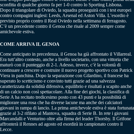
sconfitta di qualche giorno fa per 1-0 contro lo Sporting Lisbona.
Dopo il triangolare di Oviedo, la squadra proseguirà con i test europei
contro compagini inglesi: Leeds, Arsenal ed Aston Villa. L’esordio è
previsto proprio contro il Real Oviedo nella settimana di ferragosto.
C’è un precedente contro il Genoa che risale al 2009 sempre come
amichevole estiva.
COME ARRIVA IL GENOA
Come anticipato in precedenza, il Genoa ha già affrontato il Villarreal.
Era tutt’altro contesto, anche a livello societario, con una vittoria che
maturò con il punteggio di 2-1. Adesso, invece, c’è la volontà di
continuare a crescere e costruire il nuovo progetto sportivo con Patrick
Viera in panchina. Dopo la separazione con Gilardino, il francese ha
superato lo scetticismo e convinto tutti grazie ad una salvezza
caratterizzata da solidità difensiva, equilibrio e risultati a scapito anche
di un calcio non così spettacolare. Alla fine dei giochi, la classifica di
Serie A ha recitato tredicesimo posto con 43 punti e la possibilità di
migliorare una rosa che ha diverse lacune ma anche dei calciatori
giovani in rampa di lancio. La prima amichevole estiva è stata fortunata
grazie al 3-2 rifilato al Mantova, squadra di Serie B. In rete i giovani
Marcandalli e Venturino oltre alla firma del leader Thorsby. Il Grifone
affronterà il Rennes ad agosto ed esordirà in campionato contro il
Lecce.