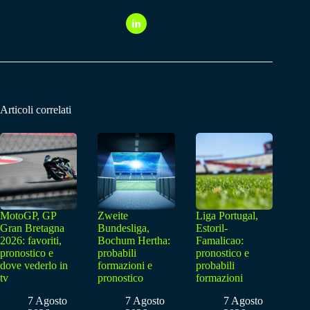
Articoli correlati
MotoGP, GP
Zweite
Liga Portugal,
Gran Bretagna
Bundesliga,
Estoril-
2026: favoriti,
Bochum Hertha:
Famalicao:
pronostico e
probabili
pronostico e
dove vederlo in
formazioni e
probabili
tv
pronostico
formazioni
7 Agosto
7 Agosto
7 Agosto