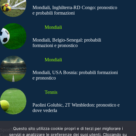
Mondiali, Inghilterra-RD Congo: pronostico
e probabili formazioni
Mondiali
Mondiali, Belgio-Senegal: probabili
formazioni e pronostico
Mondiali
Mondiali, USA Bosnia: probabili formazioni
e pronostico
Tennis
Paolini Golubic, 2T Wimbledon: pronostico e
dove vederla
Questo sito utilizza cookie propri e di terzi per migliorare i
SportNews.BetFlag -
Copyright © 2025
servizi e analizzare le preferenze dei suoi utenti. Cliccando su
Questo sito non
SportNews BetFlag