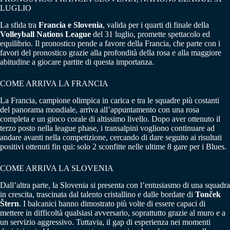
LUGLIO
La sfida tra
Francia e Slovenia
, valida per i quarti di finale della
Volleyball Nations League
del 31 luglio, promette spettacolo ed
equilibrio. Il pronostico pende a favore della Francia, che parte con i
favori del pronostico grazie alla profondità della rosa e alla maggiore
abitudine a giocare partite di questa importanza.
COME ARRIVA LA FRANCIA
La Francia, campione olimpica in carica e tra le squadre più costanti
del panorama mondiale, arriva all’appuntamento con una rosa
completa e un gioco corale di altissimo livello. Dopo aver ottenuto il
terzo posto nella league phase, i transalpini vogliono continuare ad
andare avanti nella competizione, cercando di dare seguito ai risultati
positivi ottenuti fin qui: solo 2 sconfitte nelle ultime 8 gare per i Blues.
COME ARRIVA LA SLOVENIA
Dall’altra parte, la Slovenia si presenta con l’entusiasmo di una squadra
in crescita, trascinata dal talento cristallino e dalle bordate di
Tonček
Štern
. I balcanici hanno dimostrato più volte di essere capaci di
mettere in difficoltà qualsiasi avversario, soprattutto grazie al muro e a
un servizio aggressivo. Tuttavia, il gap di esperienza nei momenti