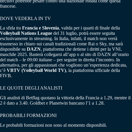
decisivi potrebbe pesare contro una nazionale rodata come quella
francese.
DOVE VEDERLA IN TV
La sfida tra
Francia e Slovenia
, valida per i quarti di finale della
Volleyball Nations League
del 31 luglio, potrà essere seguita
esclusivamente in streaming. In Italia, infatti, il match non verrà
trasmesso in chiaro sui canali tradizionali come Rai o Sky, ma sarà
disponibile su
DAZN
, piattaforma che detiene i diritti per la VNL
maschile 2025. Basterà collegarsi all’app o al sito di DAZN all’orario
del match – le 09:00 italiane – per seguire in diretta l’incontro. In
alternativa, per gli appassionati che vogliono un’esperienza dedicata,
c’è
VBTV (Volleyball World TV)
, la piattaforma ufficiale della
FIVB.
LE QUOTE DEGLI ANALISTI
Gli analisti di Betflag quotano la vittoria della Francia a 1.29, mentre il
2 è dato a 3.40. Goldbet e Planetwin bancano l’1 a 1.28.
PROBABILI FORMAZIONI
Le probabili formazioni non sono al momento disponibili.