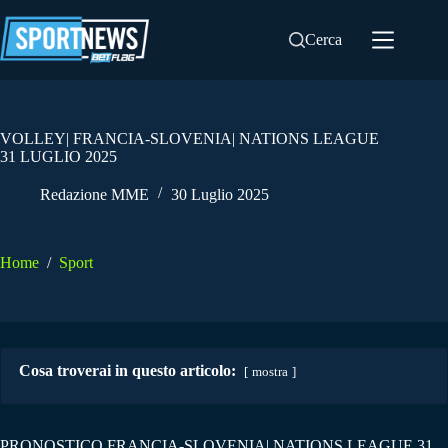
Salta
al
Cerca
contenuto
VOLLEY| FRANCIA-SLOVENIA| NATIONS LEAGUE
31 LUGLIO 2025
Redazione MME
30 Luglio 2025
Home
/
Sport
Cosa troverai in questo articolo:
mostra
PRONOSTICO FRANCIA-SLOVENIA| NATIONS LEAGUE 31