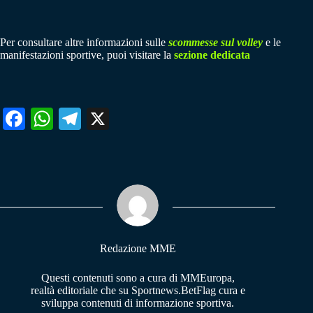
Per consultare altre informazioni sulle
scommesse sul volley
e le
manifestazioni sportive, puoi visitare la
sezione dedicata
Fa
W
Te
X
ce
ha
le
bo
ts
gr
ok
A
a
pp
m
Redazione MME
Questi contenuti sono a cura di MMEuropa,
realtà editoriale che su Sportnews.BetFlag cura e
sviluppa contenuti di informazione sportiva.