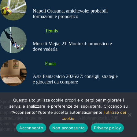
Napoli Osasuna, amichevole: probabili
formazioni e pronostico
Tennis
Musetti Mejia, 2T Montreal: pronostico e
dove vederla
Fanta
Asta Fantacalcio 2026/27: consigli, strategie
e giocatori da comprare
Questo sito utilizza cookie propri e di terzi per migliorare i
SportNews.BetFlag -
Copyright © 2025
servizi e analizzare le preferenze dei suoi utenti. Cliccando su
Questo sito non
SportNews BetFlag
"Acconsento" l'utente accetta automaticamente
l'utilizzo dei
rappresenta una testata
Sede Legale: Via degli
giornalistica in quanto
Aldobrandeschi, 300 |
cookie.
viene aggiornato senza
00163 | Roma
Acconsento
Non acconsento
Privacy policy
alcuna periodicità