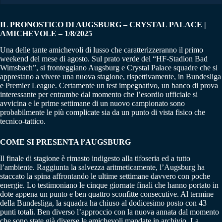
IL PRONOSTICO DI AUGSBURG – CRYSTAL PALACE |
AMICHEVOLE – 1/8/2025
Una delle tante amichevoli di lusso che caratterizzeranno il primo
weekend del mese di agosto. Sul prato verde del “HF-Stadion Bad
Wimsbach”, si fronteggiano Augsburg e Crystal Palace squadre che si
apprestano a vivere una nuova stagione, rispettivamente, in Bundesliga
e Premier League. Certamente un test impegnativo, un banco di prova
interessante per entrambe dal momento che l’esordio ufficiale si
avvicina e le prime settimane di un nuovo campionato sono
probabilmente le più complicate sia da un punto di vista fisico che
tecnico-tattico.
COME SI PRESENTA l’AUGSBURG
Il finale di stagione è rimasto indigesto alla tifoseria ed a tutto
l’ambiente. Raggiunta la salvezza aritmeticamente, l’Augsburg ha
staccato la spina affrontando le ultime settimane davvero con poche
energie. Lo testimoniano le cinque giornate finali che hanno portato in
dote appena un punto e ben quattro sconfitte consecutive. Al termine
della Bundesliga, la squadra ha chiuso al dodicesimo posto con 43
punti totali. Ben diverso l’approccio con la nuova annata dal momento
che sono state già diverse le amichevoli mandate in archivio. La