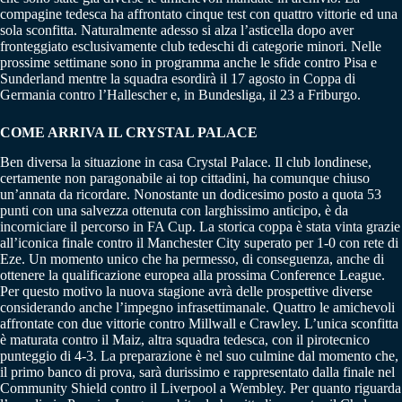
compagine tedesca ha affrontato cinque test con quattro vittorie ed una
sola sconfitta. Naturalmente adesso si alza l’asticella dopo aver
fronteggiato esclusivamente club tedeschi di categorie minori. Nelle
prossime settimane sono in programma anche le sfide contro Pisa e
Sunderland mentre la squadra esordirà il 17 agosto in Coppa di
Germania contro l’Hallescher e, in Bundesliga, il 23 a Friburgo.
COME ARRIVA IL CRYSTAL PALACE
Ben diversa la situazione in casa Crystal Palace. Il club londinese,
certamente non paragonabile ai top cittadini, ha comunque chiuso
un’annata da ricordare. Nonostante un dodicesimo posto a quota 53
punti con una salvezza ottenuta con larghissimo anticipo, è da
incorniciare il percorso in FA Cup. La storica coppa è stata vinta grazie
all’iconica finale contro il Manchester City superato per 1-0 con rete di
Eze. Un momento unico che ha permesso, di conseguenza, anche di
ottenere la qualificazione europea alla prossima Conference League.
Per questo motivo la nuova stagione avrà delle prospettive diverse
considerando anche l’impegno infrasettimanale. Quattro le amichevoli
affrontate con due vittorie contro Millwall e Crawley. L’unica sconfitta
è maturata contro il Maiz, altra squadra tedesca, con il pirotecnico
punteggio di 4-3. La preparazione è nel suo culmine dal momento che,
il primo banco di prova, sarà durissimo e rappresentato dalla finale nel
Community Shield contro il Liverpool a Wembley. Per quanto riguarda