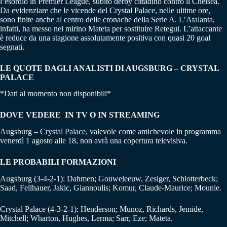
l’esordio in Premier League, subito derby cittadino contro il Chelsea.
Da evidenziare che le vicende del Crystal Palace, nelle ultime ore,
sono finite anche al centro delle cronache della Serie A. L’Atalanta,
infatti, ha messo nel mirino Mateta per sostituire Retegui. L’attaccante
è reduce da una stagione assolutamente positiva con quasi 20 goal
segnati.
LE QUOTE DAGLI ANALISTI DI AUGSBURG – CRYSTAL
PALACE
*Dati al momento non disponibili*
DOVE VEDERE IN TV O IN STREAMING
Augsburg – Crystal Palace, valevole come amichevole in programma
venerdì 1 agosto alle 18, non avrà una copertura televisiva.
LE PROBABILI FORMAZIONI
Augsburg (3-4-2-1): Dahmen; Gouweleeuw, Zesiger, Schlotterbeck;
Saad, Fellhauer, Jakic, Giannoulis; Komur, Claude-Maurice; Mounie.
Crystal Palace (4-3-2-1): Henderson; Munoz, Richards, Jemide,
Mitchell; Wharton, Hughes, Lerma; Sarr, Eze; Mateta.