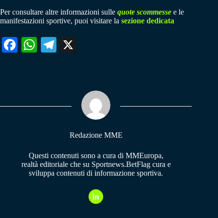
Per consultare altre informazioni sulle
quote scommesse
e le
manifestazioni sportive, puoi visitare la
sezione dedicata
Fa
W
Te
X
ce
ha
le
bo
ts
gr
ok
A
a
pp
m
Redazione MME
Questi contenuti sono a cura di MMEuropa,
realtà editoriale che su Sportnews.BetFlag cura e
sviluppa contenuti di informazione sportiva.