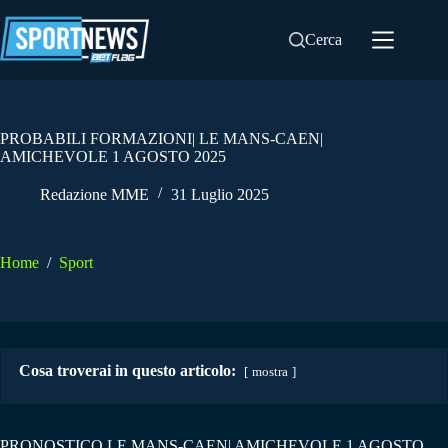
Salta
al
Cerca
contenuto
PROBABILI FORMAZIONI| LE MANS-CAEN|
AMICHEVOLE 1 AGOSTO 2025
Redazione MME
31 Luglio 2025
Home
/
Sport
Cosa troverai in questo articolo:
mostra
PRONOSTICO LE MANS-CAEN| AMICHEVOLE 1 AGOSTO