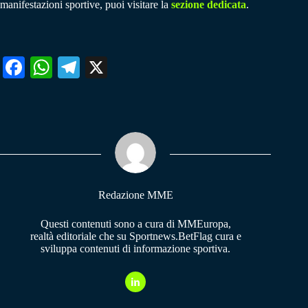
manifestazioni sportive, puoi visitare la
sezione dedicata
.
Fa
W
Te
X
ce
ha
le
bo
ts
gr
ok
A
a
pp
m
Redazione MME
Questi contenuti sono a cura di MMEuropa,
realtà editoriale che su Sportnews.BetFlag cura e
sviluppa contenuti di informazione sportiva.