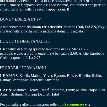
mostrando evidenti difficoltà in fase realizzativa. In particolare, fuori
casa l’attacco è apparso sterile e poco ispirato, con numeri che parlano
chiaro: zero reti nelle tre recenti apparizioni. Il
DOVE VEDERLA IN TV
Attualmente
non risultano reti televisive italiane (Rai, DAZN, Sky)
che trasmetteranno la partita in diretta domani, 1 agosto.
LE QUOTE DEGLI ANALISTI
Gli analisti di Betflag quotano la vittoria del Le Mans a 2.25. Il
pareggio è dato a 3.25, mentre il 2 è bancato a 2.60. Anche Eurobet e
Goldbet quotano l’1 a 2.25.
PROBABILI FORMAZIONI
LE MANS
: Kocik; Mahop, Yover, Eyoum, Boissè, Ribelin; Robin,
Lauray, Vercuysse; Harhouz, Luvambo
CAEN
: Mandrea; Henry, Traorè, Morante, Etuin; M’Vila, Rajot, Dali
Amar; Brahimi, Noireau-Dauriat-Hafid
Per consultare altre informazioni sulle
quote scommesse
e le