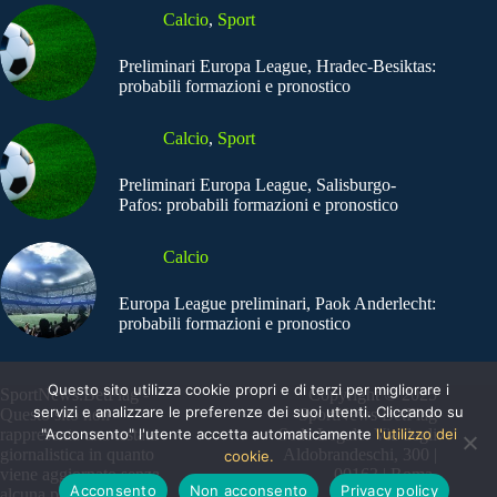
Calcio
,
Sport
Preliminari Europa League, Hradec-Besiktas:
probabili formazioni e pronostico
Calcio
,
Sport
Preliminari Europa League, Salisburgo-
Pafos: probabili formazioni e pronostico
Calcio
Europa League preliminari, Paok Anderlecht:
probabili formazioni e pronostico
Questo sito utilizza cookie propri e di terzi per migliorare i
SportNews.BetFlag -
Copyright © 2025
servizi e analizzare le preferenze dei suoi utenti. Cliccando su
Questo sito non
SportNews BetFlag
"Acconsento" l'utente accetta automaticamente
l'utilizzo dei
rappresenta una testata
Sede Legale: Via degli
giornalistica in quanto
Aldobrandeschi, 300 |
cookie.
viene aggiornato senza
00163 | Roma
Acconsento
Non acconsento
Privacy policy
alcuna periodicità