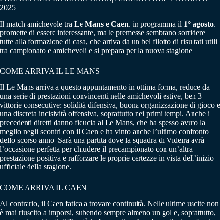
2025
Il match amichevole tra
Le Mans e Caen
, in programma il
1° agosto
,
promette di essere interessante, ma le premesse sembrano sorridere
tutte alla formazione di casa, che arriva da un bel filotto di risultati utili
tra campionato e amichevoli e si prepara per la nuova stagione.
COME ARRIVA IL LE MANS
Il Le Mans arriva a questo appuntamento in ottima forma, reduce da
una serie di prestazioni convincenti nelle amichevoli estive, ben 3
vittorie consecutive: solidità difensiva, buona organizzazione di gioco e
una discreta incisività offensiva, soprattutto nei primi tempi. Anche i
precedenti diretti danno fiducia al Le Mans, che ha spesso avuto la
meglio negli scontri con il Caen e ha vinto anche l’ultimo confronto
dello scorso anno. Sarà una partita dove la squadra di Videira avrà
l’occasione perfetta per chiudere il precampionato con un’altra
prestazione positiva e rafforzare le proprie certezze in vista dell’inizio
ufficiale della stagione.
COME ARRIVA IL CAEN
Al contrario, il Caen fatica a trovare continuità. Nelle ultime uscite non
è mai riuscito a imporsi, subendo sempre almeno un gol e, soprattutto,