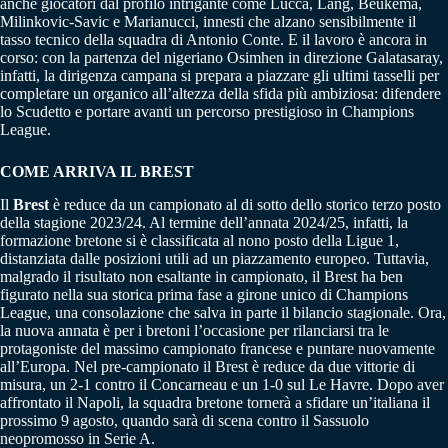
anche giocatori dal profilo intrigante come Lucca, Lang, Beukema,
Milinkovic-Savic e Marianucci, innesti che alzano sensibilmente il
tasso tecnico della squadra di Antonio Conte. E il lavoro è ancora in
corso: con la partenza del nigeriano Osimhen in direzione Galatasaray,
infatti, la dirigenza campana si prepara a piazzare gli ultimi tasselli per
completare un organico all’altezza della sfida più ambiziosa: difendere
lo Scudetto e portare avanti un percorso prestigioso in Champions
League.
COME ARRIVA IL BREST
Il
Brest
è reduce da un campionato al di sotto dello storico terzo posto
della stagione 2023/24. Al termine dell’annata 2024/25, infatti, la
formazione bretone si è classificata al nono posto della Ligue 1,
distanziata dalle posizioni utili ad un piazzamento europeo. Tuttavia,
malgrado il risultato non esaltante in campionato, il Brest ha ben
figurato nella sua storica prima fase a girone unico di Champions
League, una consolazione che salva in parte il bilancio stagionale. Ora,
la nuova annata è per i bretoni l’occasione per rilanciarsi tra le
protagoniste del massimo campionato francese e puntare nuovamente
all’Europa. Nel pre-campionato il Brest è reduce da due vittorie di
misura, un 2-1 contro il Concarneau e un 1-0 sul Le Havre. Dopo aver
affrontato il Napoli, la squadra bretone tornerà a sfidare un’italiana il
prossimo 9 agosto, quando sarà di scena contro il Sassuolo
neopromosso in Serie A.