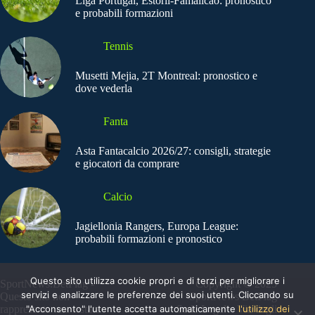
Liga Portugal, Estoril-Famalicao: pronostico
e probabili formazioni
Tennis
Musetti Mejia, 2T Montreal: pronostico e
dove vederla
Fanta
Asta Fantacalcio 2026/27: consigli, strategie
e giocatori da comprare
Calcio
Jagiellonia Rangers, Europa League:
probabili formazioni e pronostico
Questo sito utilizza cookie propri e di terzi per migliorare i
SportNews.BetFlag -
Copyright © 2025
servizi e analizzare le preferenze dei suoi utenti. Cliccando su
Questo sito non
SportNews BetFlag
"Acconsento" l'utente accetta automaticamente
l'utilizzo dei
rappresenta una testata
Sede Legale: Via degli