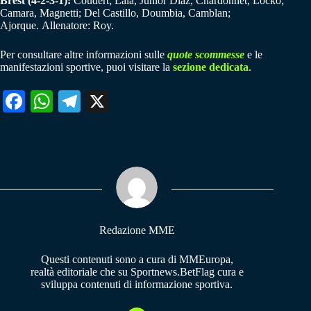
Brest (4-2-3-1):
Coudert; Lala, Junior Diaz, Chardonnet, Locko;
Camara, Magnetti; Del Castillo, Doumbia, Camblan;
Ajorque. Allenatore: Roy.
Per consultare altre informazioni sulle
quote scommesse
e le
manifestazioni sportive, puoi visitare la
sezione dedicata
.
Fa
W
Te
X
ce
ha
le
bo
ts
gr
ok
A
a
pp
m
Redazione MME
Questi contenuti sono a cura di MMEuropa,
realtà editoriale che su Sportnews.BetFlag cura e
sviluppa contenuti di informazione sportiva.