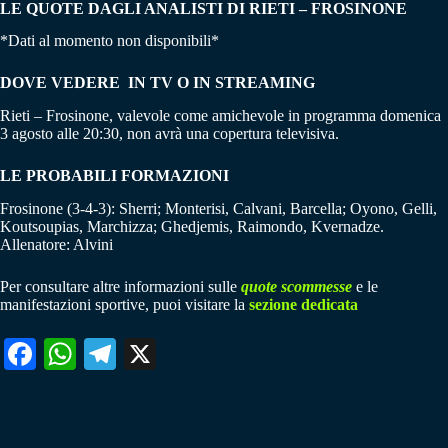
LE QUOTE DAGLI ANALISTI DI RIETI – FROSINONE
*Dati al momento non disponibili*
DOVE VEDERE IN TV O IN STREAMING
Rieti – Frosinone, valevole come amichevole in programma domenica
3 agosto alle 20:30, non avrà una copertura televisiva.
LE PROBABILI FORMAZIONI
Frosinone (3-4-3): Sherri; Monterisi, Calvani, Barcella; Oyono, Gelli,
Koutsoupias, Marchizza; Ghedjemis, Raimondo, Kvernadze.
Allenatore: Alvini
Per consultare altre informazioni sulle
quote scommesse
e le
manifestazioni sportive, puoi visitare la
sezione dedicata
Fa
W
Te
X
ce
ha
le
bo
ts
gr