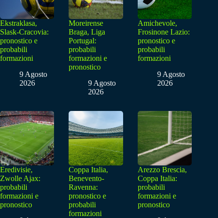
Ekstraklasa,
Moreirense
Amichevole,
Slask-Cracovia:
Braga, Liga
Frosinone Lazio:
pronostico e
Portugal:
pronostico e
probabili
probabili
probabili
formazioni
formazioni e
formazioni
pronostico
9 Agosto
9 Agosto
2026
9 Agosto
2026
2026
Eredivisie,
Coppa Italia,
Arezzo Brescia,
Zwolle Ajax:
Benevento-
Coppa Italia:
probabili
Ravenna:
probabili
formazioni e
pronostico e
formazioni e
pronostico
probabili
pronostico
formazioni