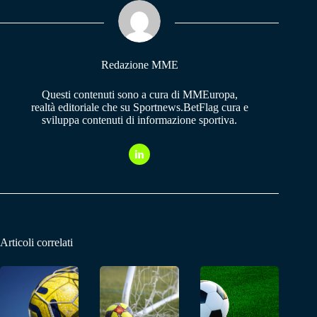
ok
A
a
pp
m
Redazione MME
Questi contenuti sono a cura di MMEuropa,
realtà editoriale che su Sportnews.BetFlag cura e
sviluppa contenuti di informazione sportiva.
Articoli correlati