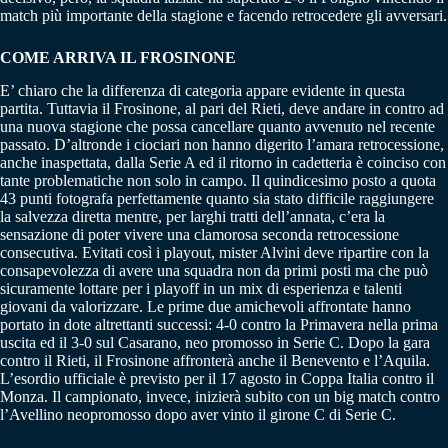
match più importante della stagione e facendo retrocedere gli avversari.
COME ARRIVA IL FROSINONE
E’ chiaro che la differenza di categoria appare evidente in questa
partita. Tuttavia il Frosinone, al pari del Rieti, deve andare in contro ad
una nuova stagione che possa cancellare quanto avvenuto nel recente
passato. D’altronde i ciociari non hanno digerito l’amara retrocessione,
anche inaspettata, dalla Serie A ed il ritorno in cadetteria è coinciso con
tante problematiche non solo in campo. Il quindicesimo posto a quota
43 punti fotografa perfettamente quanto sia stato difficile raggiungere
la salvezza diretta mentre, per larghi tratti dell’annata, c’era la
sensazione di poter vivere una clamorosa seconda retrocessione
consecutiva. Evitati così i playout, mister Alvini deve ripartire con la
consapevolezza di avere una squadra non da primi posti ma che può
sicuramente lottare per i playoff in un mix di esperienza e talenti
giovani da valorizzare. Le prime due amichevoli affrontate hanno
portato in dote altrettanti successi: 4-0 contro la Primavera nella prima
uscita ed il 3-0 sul Casarano, neo promosso in Serie C. Dopo la gara
contro il Rieti, il Frosinone affronterà anche il Benevento e l’Aquila.
L’esordio ufficiale è previsto per il 17 agosto in Coppa Italia contro il
Monza. Il campionato, invece, inizierà subito con un big match contro
l’Avellino neopromosso dopo aver vinto il girone C di Serie C.