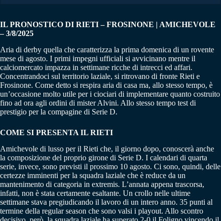
IL PRONOSTICO DI RIETI – FROSINONE | AMICHEVOLE
– 3/8/2025
Aria di derby quella che caratterizza la prima domenica di un rovente
mese di agosto. I primi impegni ufficiali si avvicinano mentre il
calciomercato impazza in settimane ricche di intrecci ed affari.
Concentrandoci sul territorio laziale, si ritrovano di fronte Rieti e
Frosinone. Come detto si respira aria di casa ma, allo stesso tempo, è
un’occasione molto utile per i ciociari di implementare quanto costruito
fino ad ora agli ordini di mister Alvini. Allo stesso tempo test di
prestigio per la compagine di Serie D.
COME SI PRESENTA IL RIETI
Amichevole di lusso per il Rieti che, il giorno dopo, conoscerà anche
la composizione del proprio girone di Serie D. I calendari di quarta
serie, invece, sono previsti il prossimo 10 agosto. Ci sono, quindi, delle
certezze imminenti per la squadra laziale che è reduce da un
mantenimento di categoria in extremis. L’annata appena trascorsa,
infatti, non è stata certamente esaltante. Un crollo nelle ultime
settimane stava pregiudicando il lavoro di un intero anno. 35 punti al
termine della regular season che sono valsi i playout. Allo scontro
decisivo, però, la squadra laziale ha superato 2-0 il Foligno vincendo il