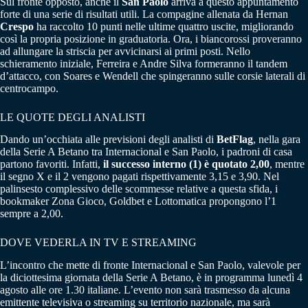
Sul fronte opposto, anche il
San Paolo
arriva a questo appuntamento
forte di una serie di risultati utili. La compagine allenata da Hernan
Crespo
ha raccolto 10 punti nelle ultime quattro uscite, migliorando
così la propria posizione in graduatoria. Ora, i biancorossi proveranno
ad allungare la striscia per avvicinarsi ai primi posti. Nello
schieramento iniziale, Ferreira e Andre Silva formeranno il tandem
d’attacco, con Soares e Wendell che spingeranno sulle corsie laterali di
centrocampo.
LE QUOTE DEGLI ANALISTI
Dando un’occhiata alle previsioni degli analisti di
BetFlag
, nella gara
della Serie A Betano tra Internacional e San Paolo, i padroni di casa
partono favoriti. Infatti,
il successo interno (1) è quotato 2,00
, mentre
il segno X e il 2 vengono pagati rispettivamente 3,15 e 3,90. Nel
palinsesto complessivo delle scommesse relative a questa sfida, i
bookmaker Zona Gioco, Goldbet e Lottomatica propongono l’1
sempre a 2,00.
DOVE VEDERLA IN TV E STREAMING
L’incontro che mette di fronte Internacional e San Paolo, valevole per
la diciottesima giornata della Serie A Betano, è in programma lunedì 4
agosto alle ore 1.30 italiane. L’evento non sarà trasmesso da alcuna
emittente televisiva o streaming su territorio nazionale, ma sarà