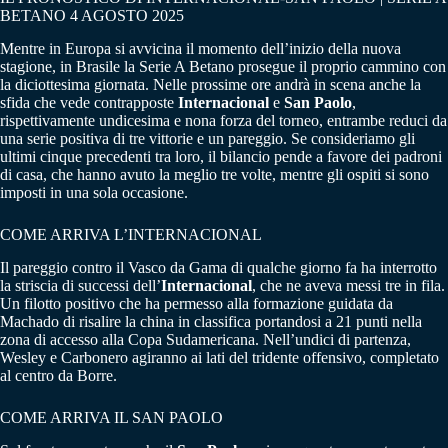
BETANO 4 AGOSTO 2025
Mentre in Europa si avvicina il momento dell’inizio della nuova
stagione, in Brasile la Serie A Betano prosegue il proprio cammino con
la diciottesima giornata. Nelle prossime ore andrà in scena anche la
sfida che vede contrapposte
Internacional
e
San Paolo
,
rispettivamente undicesima e nona forza del torneo, entrambe reduci da
una serie positiva di tre vittorie e un pareggio. Se consideriamo gli
ultimi cinque precedenti tra loro, il bilancio pende a favore dei padroni
di casa, che hanno avuto la meglio tre volte, mentre gli ospiti si sono
imposti in una sola occasione.
COME ARRIVA L’INTERNACIONAL
Il pareggio contro il Vasco da Gama di qualche giorno fa ha interrotto
la striscia di successi dell’
Internacional
, che ne aveva messi tre in fila.
Un filotto positivo che ha permesso alla formazione guidata da
Machado di risalire la china in classifica portandosi a 21 punti nella
zona di accesso alla Copa Sudamericana. Nell’undici di partenza,
Wesley e Carbonero agiranno ai lati del tridente offensivo, completato
al centro da Borre.
COME ARRIVA IL SAN PAOLO