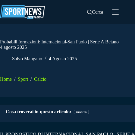
Salta
al
Cerca
contenuto
Probabili formazioni: Internacional-San Paolo | Serie A Betano
4 agosto 2025
Salvo Mangano
4 Agosto 2025
Home
/
Sport
/
Calcio
Cosa troverai in questo articolo:
mostra
IL PRONOSTICO DI INTERNACIONAL-SAN PAOLO | SERIE A