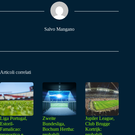
ok
A
a
pp
m
Salvo Mangano
Articoli correlati
Liga Portugal,
Zweite
Jupiler League,
Estoril-
Bundesliga,
Club Brugge
Famalicao:
Bochum Hertha:
Kortrijk:
pronostico e
probabili
probabili