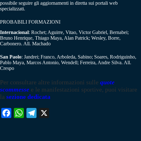
possibile seguire gli aggiornamenti in diretta sui portali web
specializzati.
PROBABILI FORMAZIONI
Internacional
: Rochet; Aguirre, Vitao, Victor Gabriel, Bernabei;
Bruno Henrique, Thiago Maya, Alan Patrick; Wesley, Borre,
Carbonero. All. Machado
San Paolo
: Jandrei; Franco, Arboleda, Sabino; Soares, Rodriguinho,
Pablo Maya, Marcos Antonio, Wendell; Ferreira, Andre Silva. All.
Crespo
Per consultare altre informazioni sulle
quote
scommesse
e le manifestazioni sportive, puoi visitare
la
sezione dedicata
Fa
W
Te
X
ce
ha
le
bo
ts
gr