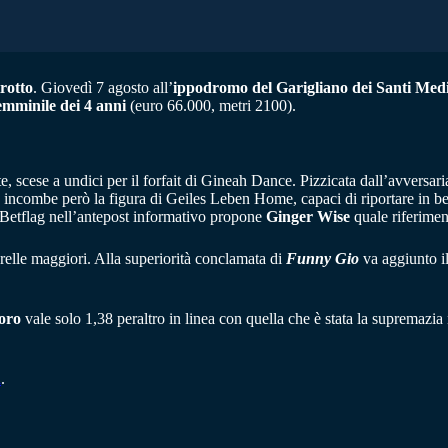
rotto
. Giovedì 7 agosto all’
ippodromo del Garigliano dei Santi Me
mminile dei 4 anni
(euro 66.000, metri 2100).
te, scese a undici per il forfait di Gineah Dance. Pizzicata dall’avversar
e incombe però la figura di Geiles Leben Home, capaci di riportare in bel
eb Betflag nell’antepost informativo propone
Ginger Wise
quale riferiment
orelle maggiori. Alla superiorità conclamata di
Funny Gio
va aggiunto il
oro
vale solo 1,38 peraltro in linea con quella che è stata la supremazia n
i
.