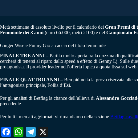
Metà settimana di assoluto livello per il calendario dei
Gran Premi di t
Femminile dei 3 anni
(euro 66.000, metri 2100) e del
Campionato Fe
Ginger Wise e Funny Gio a caccia del titolo femminile
FINALE TRE ANNI
– Partita molto aperta tra la dozzina di qualifica
cercherà di tenersi al riparo dallo speed a effetto di Genny Lj. Sulle du
protagonista. Il provider leader nell’offerta ippica a quota fissa sul w
FINALE QUATTRO ANNI
– Ben più netta la prova riservata alle s
l’antagonista principale, Follia d’Esi.
Per gli analisti di Betflag la chance dell’allieva di
Alessandro Gocciad
precedente.
Per tutti i mercati aggiornati vi rimandiamo nella sezione
Betflag cavall
Fa
W
Te
X