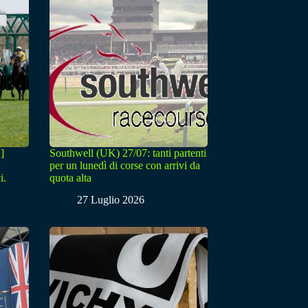
]
Southwell (UK) 27/07: tanti partenti
per un lunedì di corse con arrivi da
i.
quota alta
27 Luglio 2026