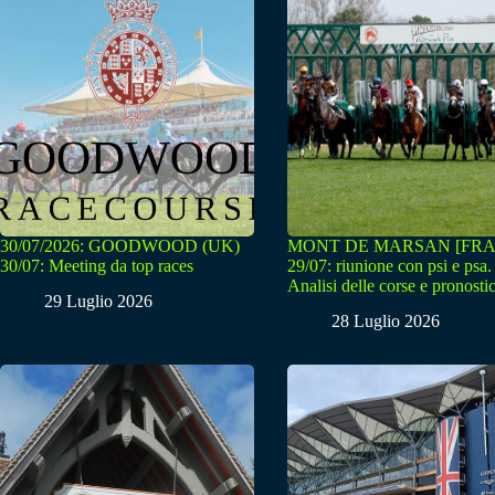
30/07/2026: GOODWOOD (UK)
MONT DE MARSAN [FRA
30/07: Meeting da top races
29/07: riunione con psi e psa.
Analisi delle corse e pronostic
29 Luglio 2026
28 Luglio 2026