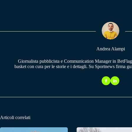
ce
ha
le
bo
ts
gr
ok
A
a
pp
m
Andrea Alampi
Giornalista pubblicista e Communication Manager in BetFlag.
basket con cura per le storie e i dettagli. Su Sportnews firma g
Articoli correlati