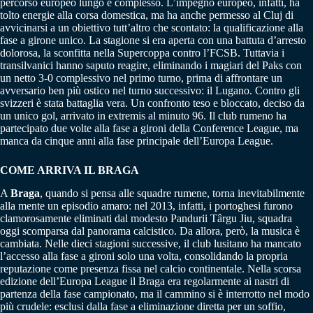
percorso europeo lungo e complesso. L’impegno europeo, infatti, ha
tolto energie alla corsa domestica, ma ha anche permesso al Cluj di
avvicinarsi a un obiettivo tutt’altro che scontato: la qualificazione alla
fase a girone unico. La stagione si era aperta con una battuta d’arresto
dolorosa, la sconfitta nella Supercoppa contro l’FCSB. Tuttavia i
transilvanici hanno saputo reagire, eliminando i magiari del Paks con
un netto 3-0 complessivo nel primo turno, prima di affrontare un
avversario ben più ostico nel turno successivo: il Lugano. Contro gli
svizzeri è stata battaglia vera. Un confronto teso e bloccato, deciso da
un unico gol, arrivato in extremis al minuto 96. Il club rumeno ha
partecipato due volte alla fase a gironi della Conference League, ma
manca da cinque anni alla fase principale dell’Europa League.
COME ARRIVA IL BRAGA
A
Braga
, quando si pensa alle squadre rumene, torna inevitabilmente
alla mente un episodio amaro: nel 2013, infatti, i portoghesi furono
clamorosamente eliminati dal modesto Pandurii Târgu Jiu, squadra
oggi scomparsa dal panorama calcistico. Da allora, però, la musica è
cambiata. Nelle dieci stagioni successive, il club lusitano ha mancato
l’accesso alla fase a gironi solo una volta, consolidando la propria
reputazione come presenza fissa nel calcio continentale. Nella scorsa
edizione dell’Europa League il Braga era regolarmente ai nastri di
partenza della fase campionato, ma il cammino si è interrotto nel modo
più crudele: esclusi dalla fase a eliminazione diretta per un soffio,