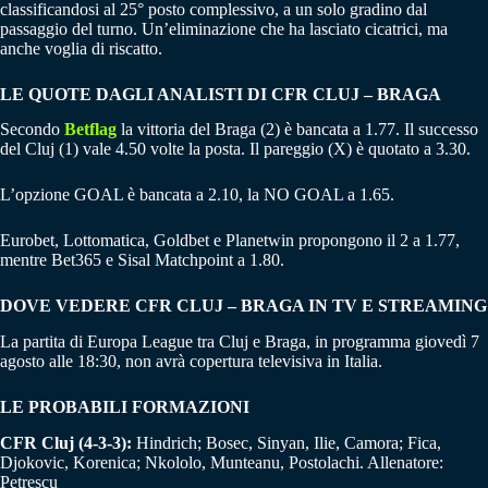
classificandosi al 25° posto complessivo, a un solo gradino dal
passaggio del turno. Un’eliminazione che ha lasciato cicatrici, ma
anche voglia di riscatto.
LE QUOTE DAGLI ANALISTI DI CFR CLUJ – BRAGA
Secondo
Betflag
la vittoria del Braga (2) è bancata a 1.77. Il successo
del Cluj (1) vale 4.50 volte la posta. Il pareggio (X) è quotato a 3.30.
L’opzione GOAL è bancata a 2.10, la NO GOAL a 1.65.
Eurobet, Lottomatica, Goldbet e Planetwin propongono il 2 a 1.77,
mentre Bet365 e Sisal Matchpoint a 1.80.
DOVE VEDERE CFR CLUJ – BRAGA IN TV E STREAMING
La partita di Europa League tra Cluj e Braga, in programma giovedì 7
agosto alle 18:30, non avrà copertura televisiva in Italia.
LE PROBABILI FORMAZIONI
CFR Cluj (4-3-3):
Hindrich; Bosec, Sinyan, Ilie, Camora; Fica,
Djokovic, Korenica; Nkololo, Munteanu, Postolachi. Allenatore:
Petrescu