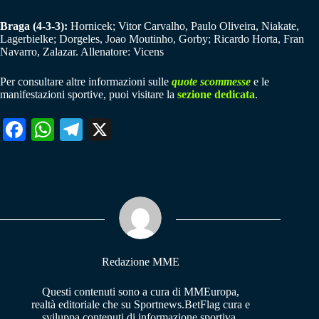
Braga (4-3-3):
Hornicek; Vitor Carvalho, Paulo Oliveira, Niakate,
Lagerbielke; Dorgeles, Joao Moutinho, Gorby; Ricardo Horta, Fran
Navarro, Zalazar. Allenatore: Vicens
Per consultare altre informazioni sulle
quote scommesse
e le
manifestazioni sportive, puoi visitare la
sezione dedicata
.
Fa
W
Te
X
ce
ha
le
bo
ts
gr
ok
A
a
pp
m
Redazione MME
Questi contenuti sono a cura di MMEuropa,
realtà editoriale che su Sportnews.BetFlag cura e
sviluppa contenuti di informazione sportiva.