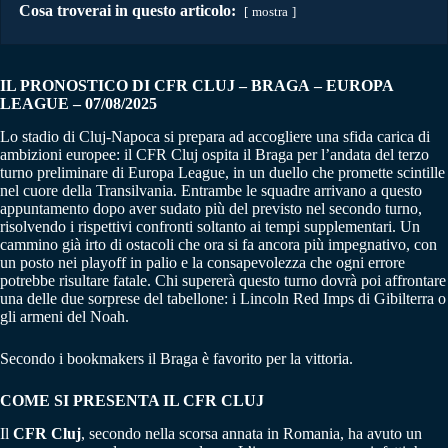
Cosa troverai in questo articolo:
mostra
IL PRONOSTICO DI CFR CLUJ – BRAGA
– EUROPA
LEAGUE
– 07/08/2025
Lo stadio di Cluj-Napoca si prepara ad accogliere una sfida carica di
ambizioni europee: il CFR Cluj ospita il Braga per l’andata del terzo
turno preliminare di Europa League, in un duello che promette scintille
nel cuore della Transilvania. Entrambe le squadre arrivano a questo
appuntamento dopo aver sudato più del previsto nel secondo turno,
risolvendo i rispettivi confronti soltanto ai tempi supplementari. Un
cammino già irto di ostacoli che ora si fa ancora più impegnativo, con
un posto nei playoff in palio e la consapevolezza che ogni errore
potrebbe risultare fatale. Chi supererà questo turno dovrà poi affrontare
una delle due sorprese del tabellone: i Lincoln Red Imps di Gibilterra o
gli armeni del Noah.
Secondo i bookmakers il Braga è favorito per la vittoria.
COME SI PRESENTA IL CFR CLUJ
Il
CFR Cluj
, secondo nella scorsa annata in Romania, ha avuto un