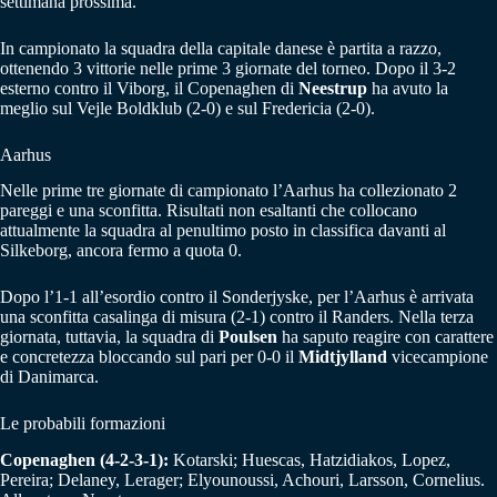
settimana prossima.
In campionato la squadra della capitale danese è partita a razzo,
ottenendo 3 vittorie nelle prime 3 giornate del torneo. Dopo il 3-2
esterno contro il Viborg, il Copenaghen di
Neestrup
ha avuto la
meglio sul Vejle Boldklub (2-0) e sul Fredericia (2-0).
Aarhus
Nelle prime tre giornate di campionato l’Aarhus ha collezionato 2
pareggi e una sconfitta. Risultati non esaltanti che collocano
attualmente la squadra al penultimo posto in classifica davanti al
Silkeborg, ancora fermo a quota 0.
Dopo l’1-1 all’esordio contro il Sonderjyske, per l’Aarhus è arrivata
una sconfitta casalinga di misura (2-1) contro il Randers. Nella terza
giornata, tuttavia, la squadra di
Poulsen
ha saputo reagire con carattere
e concretezza bloccando sul pari per 0-0 il
Midtjylland
vicecampione
di Danimarca.
Le probabili formazioni
Copenaghen (4-2-3-1):
Kotarski; Huescas, Hatzidiakos, Lopez,
Pereira; Delaney, Lerager; Elyounoussi, Achouri, Larsson, Cornelius.