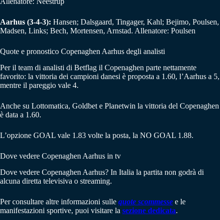
Allenatore: Neestrup
Aarhus (3-4-3):
Hansen; Dalsgaard, Tingager, Kahl; Bejimo, Poulsen,
Madsen, Links; Bech, Mortensen, Arnstad. Allenatore: Poulsen
Quote e pronostico Copenaghen Aarhus degli analisti
Per il team di analisti di Betflag il Copenaghen parte nettamente
favorito: la vittoria dei campioni danesi è proposta a 1.60, l’Aarhus a 5,
mentre il pareggio vale 4.
Anche su Lottomatica, Goldbet e Planetwin la vittoria del Copenaghen
è data a 1.60.
L’opzione GOAL vale 1.83 volte la posta, la NO GOAL 1.88.
Dove vedere Copenaghen Aarhus in tv
Dove vedere Copenaghen Aarhus? In Italia la partita non godrà di
alcuna diretta televisiva o streaming.
Per consultare altre informazioni sulle
quote scommesse
e le
manifestazioni sportive, puoi visitare la
sezione dedicata
.