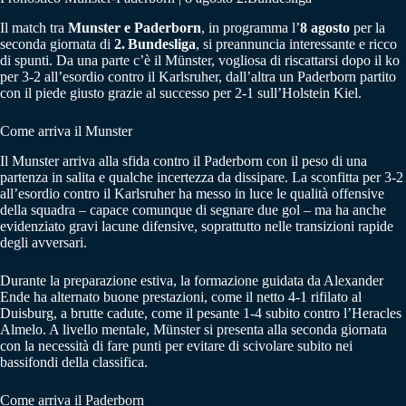
Il match tra
Munster e Paderborn
, in programma l’
8 agosto
per la
seconda giornata di
2. Bundesliga
, si preannuncia interessante e ricco
di spunti. Da una parte c’è il Münster, vogliosa di riscattarsi dopo il ko
per 3-2 all’esordio contro il Karlsruher, dall’altra un Paderborn partito
con il piede giusto grazie al successo per 2-1 sull’Holstein Kiel.
Come arriva il Munster
Il Munster arriva alla sfida contro il Paderborn con il peso di una
partenza in salita e qualche incertezza da dissipare. La sconfitta per 3-2
all’esordio contro il Karlsruher ha messo in luce le qualità offensive
della squadra – capace comunque di segnare due gol – ma ha anche
evidenziato gravi lacune difensive, soprattutto nelle transizioni rapide
degli avversari.
Durante la preparazione estiva, la formazione guidata da Alexander
Ende ha alternato buone prestazioni, come il netto 4-1 rifilato al
Duisburg, a brutte cadute, come il pesante 1-4 subito contro l’Heracles
Almelo. A livello mentale, Münster si presenta alla seconda giornata
con la necessità di fare punti per evitare di scivolare subito nei
bassifondi della classifica.
Come arriva il Paderborn