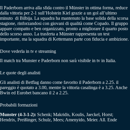
Il Paderborn arriva alla sfida contro il Münster in ottima forma, reduce
dalla vittoria per 2-1 sull’Holstein Kiel grazie a un gol all’ultimo
minuto di Bilbija. La squadra ha mantenuto la base solida della scorsa
stagione, rinforzandosi con giovani di qualità come Copado. Il gruppo
appare compatto e ben organizzato, pronto a migliorare il quarto posto
dello scorso anno. La trasferta a Münster rappresenta un test
importante, ma la squadra di Kettemann parte con fiducia e ambizione.
Dove vederla in tv e streaming
Il match tra Munster e Paderborn non sarà visibile in tv in Italia.
Le quote degli analisti
Gli analisti di Betflag danno come favorito il Paderborn a 2.25. il
pareggio è quotato a 3.00, mentre la vittoria casalinga è a 3.25. Anche
Bwin ed Eurobet bancano il 2 a 2.25.
Probabili formazioni
Munster (4-3-1-2):
Schenk; Makridis, Koulis, Jaeckel, Horst;
Hendrix, Preißinger, Schulz, Mees; Amenyido, Meier. All. Ende