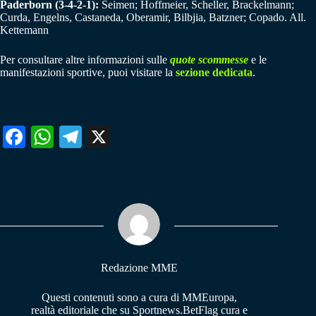
Paderborn (3-4-2-1):
Seimen; Hoffmeier, Scheller, Brackelmann;
Curda, Engelns, Castaneda, Oberamir, Bilbjia, Batzner; Copado. All.
Kettemann
Per consultare altre informazioni sulle
quote scommesse
e le
manifestazioni sportive, puoi visitare la
sezione dedicata
.
Fa
W
Te
X
ce
ha
le
bo
ts
gr
ok
A
a
pp
m
Redazione MME
Questi contenuti sono a cura di MMEuropa,
realtà editoriale che su Sportnews.BetFlag cura e