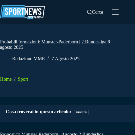
Salta
al
Cerca
contenuto
Probabili formazioni: Munster-Paderborn | 2.Bundesliga 8
agosto 2025
Redazione MME
7 Agosto 2025
Home
/
Sport
Cosa troverai in questo articolo:
mostra
Pronostico Munster-Paderborn | 8 agosto 2.Bundesliga