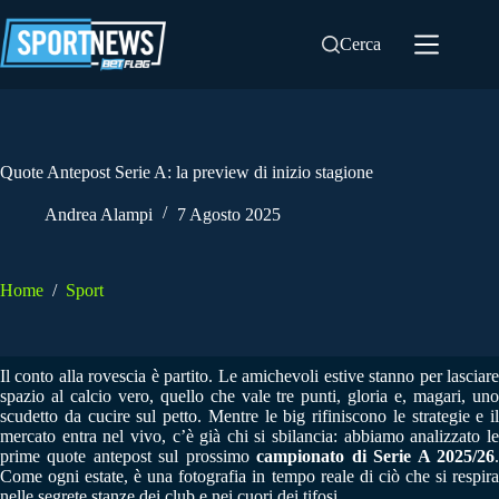
Salta
al
Cerca
contenuto
Quote Antepost Serie A: la preview di inizio stagione
Andrea Alampi
7 Agosto 2025
Home
/
Sport
Il conto alla rovescia è partito. Le amichevoli estive stanno per lasciare
spazio al calcio vero, quello che vale tre punti, gloria e, magari, uno
scudetto da cucire sul petto. Mentre le big rifiniscono le strategie e il
mercato entra nel vivo, c’è già chi si sbilancia: abbiamo analizzato le
prime quote antepost sul prossimo
campionato di Serie A 2025/26
Come ogni estate, è una fotografia in tempo reale di ciò che si respira
nelle segrete stanze dei club e nei cuori dei tifosi.