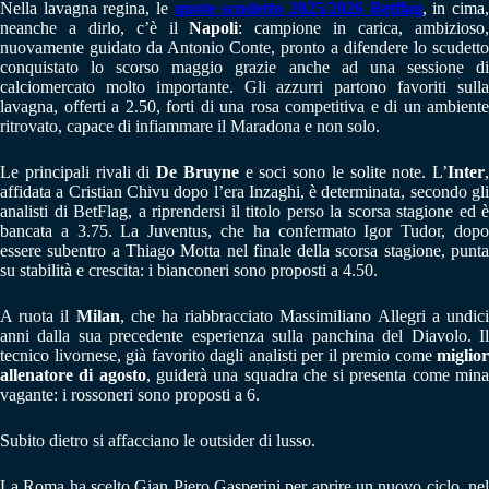
Nella lavagna regina, le
quote scudetto 2025/2026 Betflag
, in cima
neanche a dirlo, c’è il
Napoli
: campione in carica, ambizioso
nuovamente guidato da Antonio Conte, pronto a difendere lo scudetto
conquistato lo scorso maggio grazie anche ad una sessione di
calciomercato molto importante. Gli azzurri partono favoriti sulla
lavagna, offerti a 2.50, forti di una rosa competitiva e di un ambiente
ritrovato, capace di infiammare il Maradona e non solo.
Le principali rivali di
De Bruyne
e soci sono le solite note. L’
Inter
,
affidata a Cristian Chivu dopo l’era Inzaghi, è determinata, secondo gli
analisti di BetFlag, a riprendersi il titolo perso la scorsa stagione ed è
bancata a 3.75. La Juventus, che ha confermato Igor Tudor, dopo
essere subentro a Thiago Motta nel finale della scorsa stagione, punta
su stabilità e crescita: i bianconeri sono proposti a 4.50.
A ruota il
Milan
, che ha riabbracciato Massimiliano Allegri a undic
anni dalla sua precedente esperienza sulla panchina del Diavolo. Il
tecnico livornese, già favorito dagli analisti per il premio come
miglior
allenatore di agosto
, guiderà una squadra che si presenta come min
vagante: i rossoneri sono proposti a 6.
Subito dietro si affacciano le outsider di lusso.
La Roma ha scelto Gian Piero Gasperini per aprire un nuovo ciclo, nel