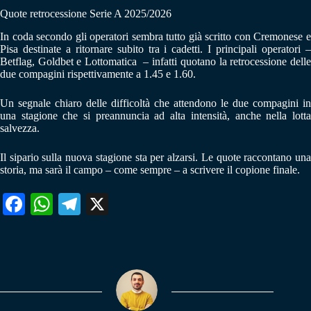
Quote retrocessione Serie A 2025/2026
In coda secondo gli operatori sembra tutto già scritto con Cremonese e
Pisa destinate a ritornare subito tra i cadetti. I principali operatori –
Betflag, Goldbet e Lottomatica – infatti quotano la retrocessione delle
due compagini rispettivamente a 1.45 e 1.60.
Un segnale chiaro delle difficoltà che attendono le due compagini in
una stagione che si preannuncia ad alta intensità, anche nella lotta
salvezza.
Il sipario sulla nuova stagione sta per alzarsi. Le quote raccontano una
storia, ma sarà il campo – come sempre – a scrivere il copione finale.
Fa
W
Te
X
ce
ha
le
bo
ts
gr
ok
A
a
pp
m