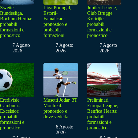
Zweite
Liga Portugal,
Jupiler League,
Bundesliga,
Estoril-
Club Brugge
Bochum Hertha:
Famalicao:
Kortrijk:
probabili
pronostico e
probabili
formazioni e
probabili
formazioni e
pronostico
formazioni
pronostico
7 Agosto
7 Agosto
7 Agosto
2026
2026
2026
Eredivisie,
Musetti Jodar, 3T
Preliminari
Cambuur-
Montreal:
Europa League,
Excelsior:
pronostico e
Benfica Hearts:
probabili
dove vederla
probabili
formazioni e
formazioni e
6 Agosto
pronostico
pronostico
2026
7 Agosto
6 Agosto