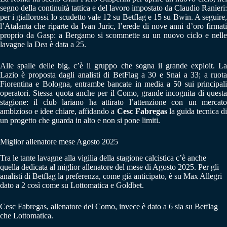
segno della continuità tattica e del lavoro impostato da Claudio Ranieri:
per i giallorossi lo scudetto vale 12 su Betflag e 15 su Bwin. A seguire,
l’Atalanta che riparte da Ivan Juric, l’erede di nove anni d’oro firmati
proprio da Gasp: a Bergamo si scommette su un nuovo ciclo e nelle
lavagne la Dea è data a 25.
Alle spalle delle big, c’è il gruppo che sogna il grande exploit. La
Lazio è proposta dagli analisti di BetFlag a 30 e Snai a 33; a ruota
Fiorentina e Bologna, entrambe bancate in media a 50 sui principali
operatori. Stessa quota anche per il Como, grande incognita di questa
stagione: il club lariano ha attirato l’attenzione con un mercato
ambizioso e idee chiare, affidando a
Cesc Fabregas
la guida tecnica d
un progetto che guarda in alto e non si pone limiti.
Miglior allenatore mese Agosto 2025
Tra le tante lavagne alla vigilia della stagione calcistica c’è anche
quella dedicata al miglior allenatore del mese di Agosto 2025. Per gli
analisti di Betflag la preferenza, come già anticipato, è su Max Allegri
dato a 2 così come su Lottomatica e Goldbet.
Cesc Fabregas, allenatore del Como, invece è dato a 6 sia su Betflag
che Lottomatica.