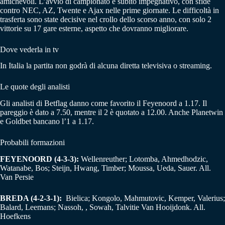
amichevoli. L’avvio di campionato è subito impegnativo, con sfide
contro NEC, AZ, Twente e Ajax nelle prime giornate. Le difficoltà in
trasferta sono state decisive nel crollo dello scorso anno, con solo 2
vittorie su 17 gare esterne, aspetto che dovranno migliorare.
Dove vederla in tv
In Italia la partita non godrà di alcuna diretta televisiva o streaming.
Le quote degli analisti
Gli analisti di Betflag danno come favorito il Feyenoord a 1.17. Il
pareggio è dato a 7.50, mentre il 2 è quotato a 12.00. Anche Planetwin
e Goldbet bancano l’1 a 1.17.
Probabili formazioni
FEYENOORD (4-3-3):
Wellenreuther; Lotomba, Ahmedhodzic,
Watanabe, Bos; Steijn, Hwang, Timber; Moussa, Ueda, Sauer. All.
Van Persie
BREDA (4-2-3-1):
Bielica; Kongolo, Mahmutovic, Kemper, Valerius;
Balard, Leemans; Nassoh, , Sowah, Talvitie Van Hooijdonk. All.
Hoefkens