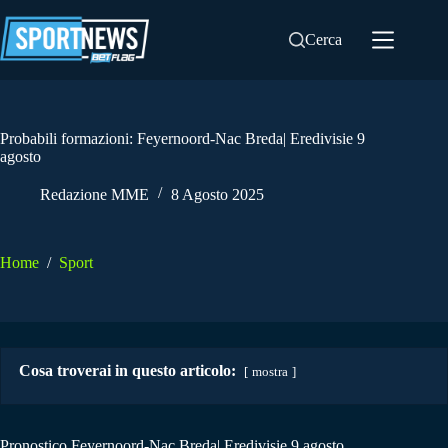
Salta
al
Cerca
contenuto
Probabili formazioni: Feyernoord-Nac Breda| Eredivisie 9
agosto
Redazione MME
8 Agosto 2025
Home
/
Sport
Cosa troverai in questo articolo:
mostra
Pronostico Feyernoord-Nac Breda| Eredivisie 9 agosto