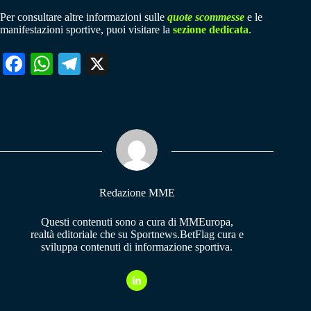
Per consultare altre informazioni sulle
quote scommesse
e le
manifestazioni sportive, puoi visitare la
sezione dedicata
.
Fa
W
Te
X
ce
ha
le
bo
ts
gr
ok
A
a
pp
m
Redazione MME
Questi contenuti sono a cura di MMEuropa,
realtà editoriale che su Sportnews.BetFlag cura e
sviluppa contenuti di informazione sportiva.