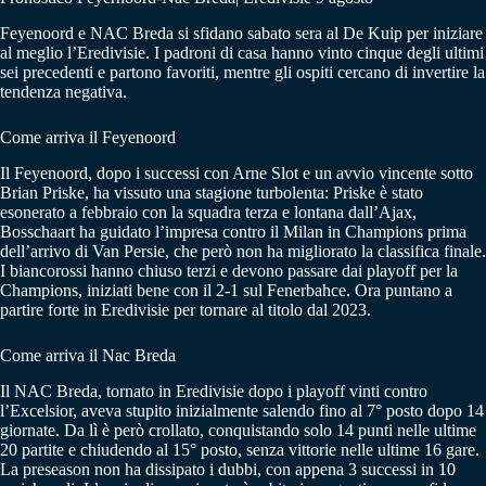
Feyenoord e NAC Breda si sfidano sabato sera al De Kuip per iniziare
al meglio l’Eredivisie. I padroni di casa hanno vinto cinque degli ultimi
sei precedenti e partono favoriti, mentre gli ospiti cercano di invertire la
tendenza negativa.
Come arriva il Feyenoord
Il Feyenoord, dopo i successi con Arne Slot e un avvio vincente sotto
Brian Priske, ha vissuto una stagione turbolenta: Priske è stato
esonerato a febbraio con la squadra terza e lontana dall’Ajax,
Bosschaart ha guidato l’impresa contro il Milan in Champions prima
dell’arrivo di Van Persie, che però non ha migliorato la classifica finale.
I biancorossi hanno chiuso terzi e devono passare dai playoff per la
Champions, iniziati bene con il 2-1 sul Fenerbahce. Ora puntano a
partire forte in Eredivisie per tornare al titolo dal 2023.
Come arriva il Nac Breda
Il NAC Breda, tornato in Eredivisie dopo i playoff vinti contro
l’Excelsior, aveva stupito inizialmente salendo fino al 7° posto dopo 14
giornate. Da lì è però crollato, conquistando solo 14 punti nelle ultime
20 partite e chiudendo al 15° posto, senza vittorie nelle ultime 16 gare.
La preseason non ha dissipato i dubbi, con appena 3 successi in 10