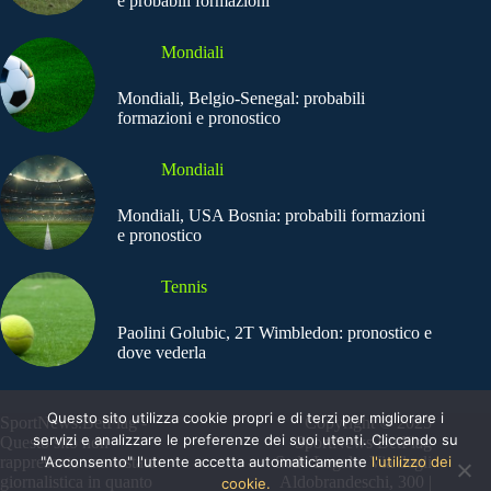
e probabili formazioni
Mondiali
Mondiali, Belgio-Senegal: probabili
formazioni e pronostico
Mondiali
Mondiali, USA Bosnia: probabili formazioni
e pronostico
Tennis
Paolini Golubic, 2T Wimbledon: pronostico e
dove vederla
Questo sito utilizza cookie propri e di terzi per migliorare i
SportNews.BetFlag -
Copyright © 2025
servizi e analizzare le preferenze dei suoi utenti. Cliccando su
Questo sito non
SportNews BetFlag
"Acconsento" l'utente accetta automaticamente
l'utilizzo dei
rappresenta una testata
Sede Legale: Via degli
giornalistica in quanto
Aldobrandeschi, 300 |
cookie.