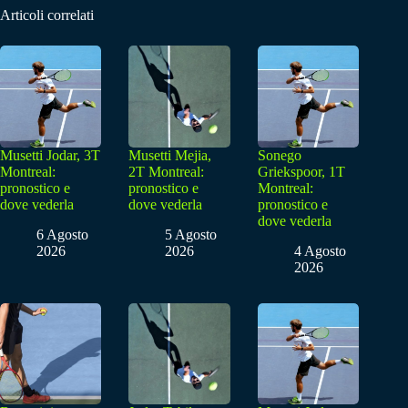
Articoli correlati
Musetti Jodar, 3T
Musetti Mejia,
Sonego
Montreal:
2T Montreal:
Griekspoor, 1T
pronostico e
pronostico e
Montreal:
dove vederla
dove vederla
pronostico e
dove vederla
6 Agosto
5 Agosto
2026
2026
4 Agosto
2026