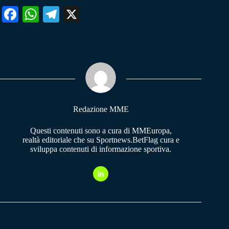
Fa
W
Te
X
ce
ha
le
bo
ts
gr
ok
A
a
pp
m
Redazione MME
Questi contenuti sono a cura di MMEuropa,
realtà editoriale che su Sportnews.BetFlag cura e
sviluppa contenuti di informazione sportiva.