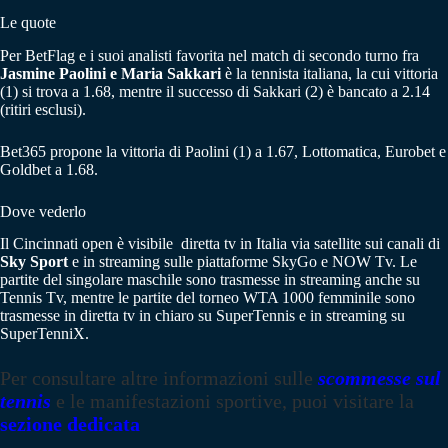
Le quote
Per BetFlag e i suoi analisti favorita nel match di secondo turno fra
Jasmine Paolini e Maria Sakkari
è la tennista italiana, la cui vittoria
(1) si trova a 1.68, mentre il successo di Sakkari (2) è bancato a 2.14
(ritiri esclusi).
Bet365 propone la vittoria di Paolini (1) a 1.67, Lottomatica, Eurobet e
Goldbet a 1.68.
Dove vederlo
Il Cincinnati open è visibile diretta tv in Italia via satellite sui canali di
Sky Sport
e in streaming sulle piattaforme SkyGo e NOW Tv. Le
partite del singolare maschile sono trasmesse in streaming anche su
Tennis Tv, mentre le partite del torneo WTA 1000 femminile sono
trasmesse in diretta tv in chiaro su SuperTennis e in streaming su
SuperTenniX.
Per consultare altre informazioni sulle
scommesse sul
tennis
e le manifestazioni sportive, puoi visitare la
sezione dedicata