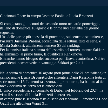
Cincinnati Open: in campo Jasmine Paolini e Lucia Bronzetti
Si completano gli incontri del secondo turno nel tardo pomeriggio
italiano di domenica 10 agosto e le prime luci dell’alba del giorno
seguente.
Una delle partite più attese la disputeranno, sul cemento statunitense,
l’azzurra
Jasmine Paolini
, accreditata della settima testa di serie, e
Maria Sakkari
, attualmente numero 65 del ranking.
Per la tennista italiana si tratta dell’esordio nel torneo, mentre Sakkari
ha eliminato, al primo turno, la qualificata Rahkimova.
Entrambe hanno bisogno del successo per ritrovare autostima. Nei tre
precedenti lo score vede in vantaggio Sakkari per 2 a 1.
Nella serata di domenica 10 agosto (non prima delle 21 ora italiana) in
campo anche
Lucia Bronzetti
che affronterà Daria Kasatkina testa di
serie numero 15. La tennista azzurra, al primo turno, ha battuto al tie
break decisivo del terzo set la cinese Zhu.
L’unico precedente, sul cemento di Dubai, nel febbraio del 2024, ha
visto il successo di Lucia Bronzetti al terzo set.
In campo pure la seconda testa di serie del tabellone, l’americana Coco
Gauff che affronterà Wang Xin.