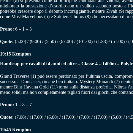
Pearla (6) si presenta come la principale candidata alla vittoria, ave
migliorato la prestazione d’esordio con un valido secondo posto a Ffo
potrebbe crescere dopo il debutto incoraggiante, mentre Zivah (9) rapp
come Most Marvellous (5) e Soldiers Chorus (8) che necessitano di mos
Prono:
6 – 1 – 3
Quote:
(5.00) / (9.00) / (5.50) / (67.00) / (101.00) / (1.83) / (51.00) / (
19:15 Kempton
Handicap per cavalli di 4 anni ed oltre – Classe 4 – 1400m – Polytr
Grand Traverse (1) può essere perdonato per l’ultima uscita, compromess
successo a Doncaster, rimane ben trattato. Mystery Monarch (7) rientra
mentre Bint Havana Gold (11) torna sulla distanza preferita. Nibras An
meno solidi ma non completamente tagliati fuori dai giochi che contano
Prono:
1 – 8 – 7
Quote:
(7.00) / (17.00) / (6.00) / (17.00) / (7.00) / (17.00) / (5.00) / (4.
19:45 Kempton