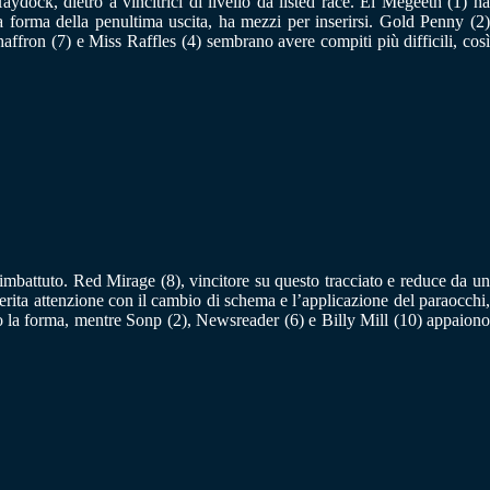
dock, dietro a vincitrici di livello da listed race. El Megeeth (1) ha
a forma della penultima uscita, ha mezzi per inserirsi. Gold Penny (2)
fron (7) e Miss Raffles (4) sembrano avere compiti più difficili, così
imbattuto. Red Mirage (8), vincitore su questo tracciato e reduce da un
rita attenzione con il cambio di schema e l’applicazione del paraocchi,
no la forma, mentre Sonp (2), Newsreader (6) e Billy Mill (10) appaiono