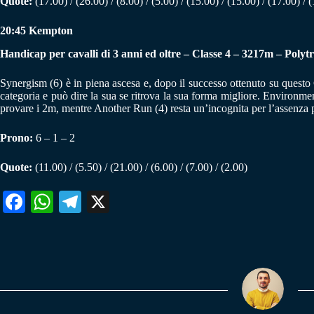
Quote:
(17.00) / (26.00) / (8.00) / (5.00) / (15.00) / (15.00) / (17.00) / (
20:45 Kempton
Handicap per cavalli di 3 anni ed oltre – Classe 4 – 3217m – Polytr
Synergism (6) è in piena ascesa e, dopo il successo ottenuto su questo
categoria e può dire la sua se ritrova la sua forma migliore. Environme
provare i 2m, mentre Another Run (4) resta un’incognita per l’assenza p
Prono:
6 – 1 – 2
Quote:
(11.00) / (5.50) / (21.00) / (6.00) / (7.00) / (2.00)
Fa
W
Te
X
ce
ha
le
bo
ts
gr
ok
A
a
pp
m