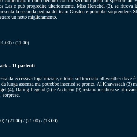
ndo confermato il buon debutto con un secondo posto di spessore ad Hay
s Las e può progredire ulteriormente. Miss Herschel (3), se ritrova l
resenta la seconda pedina del team Gosden e potrebbe sorprendere. Shaf
trare un netto miglioramento.
101.00) / (11.00)
ack – 11 partenti
a da eccessiva foga iniziale, e torna sul tracciato all-weather dove è 
 da lunga assenza ma potrebbe inserirsi se pronto. Al Khawssaah (3) me
gel (4), Daring Legend (5) e Arctician (9) restano insidiosi se ritrova
, sorprese.
50) / (21.00) / (21.00) / (13.00)