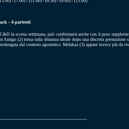
13.00) / (7.00) / (11.00) / (6.50) / (9.00) / (13.00)
ack – 6 partenti
 C&D la scorsa settimana, può confermarsi anche con il peso supplement
nt Amigo (2) torna sulla distanza ideale dopo una discreta prestazione s
rolungata dal contesto agonistico. Melakaz (3) appare invece più da rive