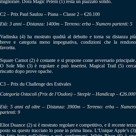
migliorare. Dora Magic Pelem (1) resta un piazzato solido.
C2 – Prix Paul Saulou – Piana – Classe 2 – €20.100
Età: 3 anni – Distanza: 1400m – Terreno: erba – Numero partenti: 5
Vadinska (4) ha mostrato qualità al debutto e torna su distanza più
breve e categoria meno impegnativa, condizioni che la rendono
favorita.
Square Carnot (2) è costante e si propone come avversario principale.
O Sole Mio (3) è regolare e può inserirsi. Magical Trail (5) cerca
riscatto dopo prove opache.
C3 – Prix du Challenge des Estivales
Categoria Ostacoli (Prix de l’Oudon) – Steeple – Handicap – €26.000
Età: 5 anni ed oltre – Distanza: 3900m – Terreno: erba – Numero
partenti: 9
Eliot Duance (2) si è mostrato regolare e competitivo, e il recente terzo
posto su questo tracciato lo pone in prima linea. L’Unique Apple’s (3)
ha fatto bene nell’ultima e può confermarsi. White River (6) è una