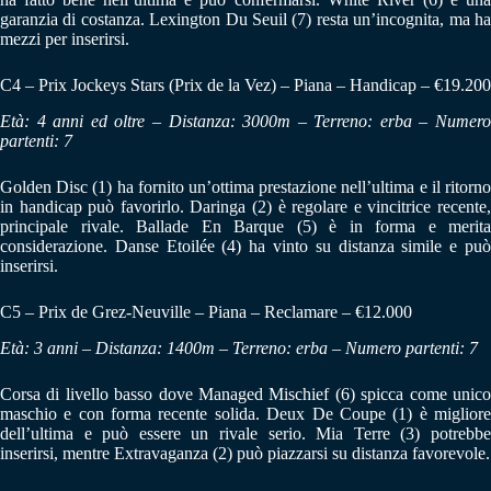
garanzia di costanza. Lexington Du Seuil (7) resta un’incognita, ma ha
mezzi per inserirsi.
C4 – Prix Jockeys Stars (Prix de la Vez) – Piana – Handicap – €19.200
Età: 4 anni ed oltre – Distanza: 3000m – Terreno: erba – Numero
partenti: 7
Golden Disc (1) ha fornito un’ottima prestazione nell’ultima e il ritorno
in handicap può favorirlo. Daringa (2) è regolare e vincitrice recente,
principale rivale. Ballade En Barque (5) è in forma e merita
considerazione. Danse Etoilée (4) ha vinto su distanza simile e può
inserirsi.
C5 – Prix de Grez-Neuville – Piana – Reclamare – €12.000
Età: 3 anni – Distanza: 1400m – Terreno: erba – Numero partenti: 7
Corsa di livello basso dove Managed Mischief (6) spicca come unico
maschio e con forma recente solida. Deux De Coupe (1) è migliore
dell’ultima e può essere un rivale serio. Mia Terre (3) potrebbe
inserirsi, mentre Extravaganza (2) può piazzarsi su distanza favorevole.