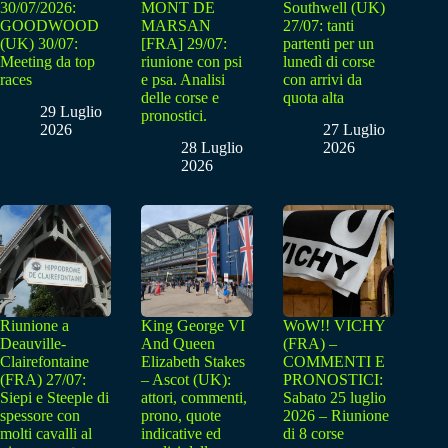
30/07/2026:
MONT DE
Southwell (UK)
GOODWOOD
MARSAN
27/07: tanti
(UK) 30/07:
[FRA] 29/07:
partenti per un
Meeting da top
riunione con psi
lunedì di corse
races
e psa. Analisi
con arrivi da
delle corse e
quota alta
29 Luglio
pronostici.
2026
27 Luglio
28 Luglio
2026
2026
Riunione a
King George VI
WoW!! VICHY
Deauville-
And Queen
(FRA) –
Clairefontaine
Elizabeth Stakes
COMMENTI E
(FRA) 27/07:
– Ascot (UK):
PRONOSTICI:
Siepi e Steeple di
attori, commenti,
Sabato 25 luglio
spessore con
prono, quote
2026 – Riunione
molti cavalli al
indicative ed
di 8 corse