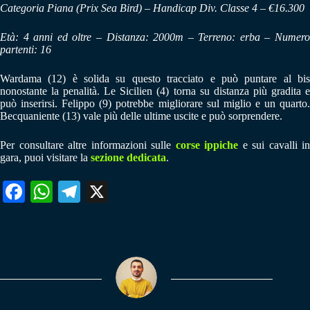
Categoria Piana (Prix Sea Bird) – Handicap Div. Classe 4 – €16.300
Età: 4 anni ed oltre – Distanza: 2000m – Terreno: erba – Numero
partenti: 16
Wardama (12) è solida su questo tracciato e può puntare al bis
nonostante la penalità. Le Sicilien (4) torna su distanza più gradita e
può inserirsi. Felippo (9) potrebbe migliorare sul miglio e un quarto.
Becquaniente (13) vale più delle ultime uscite e può sorprendere.
Per consultare altre informazioni sulle
corse ippiche
e sui cavalli in
gara, puoi visitare la
sezione dedicata
.
Fa
W
Te
X
ce
ha
le
bo
ts
gr
ok
A
a
pp
m