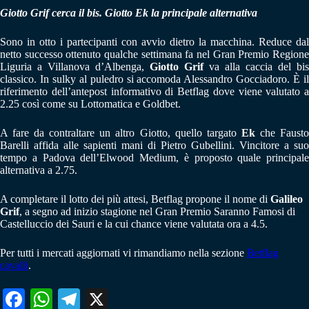
Giotto Grif cerca il bis. Giotto Ek la principale alternativa
Sono in otto i partecipanti con avvio dietro la macchina. Reduce dal
netto successo ottenuto qualche settimana fa nel Gran Premio Regione
Liguria a Villanova d’Albenga,
Giotto Grif
va alla caccia del bis
classico. In sulky al puledro si accomoda Alessandro Gocciadoro. È il
riferimento dell’antepost informativo di Betflag dove viene valutato a
2.25 così come su Lottomatica e Goldbet.
A fare da contraltare un altro Giotto, quello targato
Ek
che Faust
Barelli affida alle sapienti mani di Pietro Gubellini. Vincitore a suo
tempo a Padova dell’Elwood Medium, è proposto quale principale
alternativa a 2.75.
A completare il lotto dei più attesi, Betflag propone il nome di
Galileo
Grif
, a segno ad inizio stagione nel Gran Premio Saranno Famosi di
Castelluccio dei Sauri e la cui chance viene valutata ora a 4.5.
Per tutti i mercati aggiornati vi rimandiamo nella sezione
Betflag
cavalli
.
Fa
W
Te
X