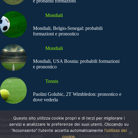
e probabili formazioni
Mondiali
Mondiali, Belgio-Senegal: probabili
formazioni e pronostico
Mondiali
Mondiali, USA Bosnia: probabili formazioni
e pronostico
Tennis
Paolini Golubic, 2T Wimbledon: pronostico e
dove vederla
Questo sito utilizza cookie propri e di terzi per migliorare i
SportNews.BetFlag -
Copyright © 2025
servizi e analizzare le preferenze dei suoi utenti. Cliccando su
Questo sito non
SportNews BetFlag
"Acconsento" l'utente accetta automaticamente
l'utilizzo dei
rappresenta una testata
Sede Legale: Via degli
giornalistica in quanto
Aldobrandeschi, 300 |
cookie.