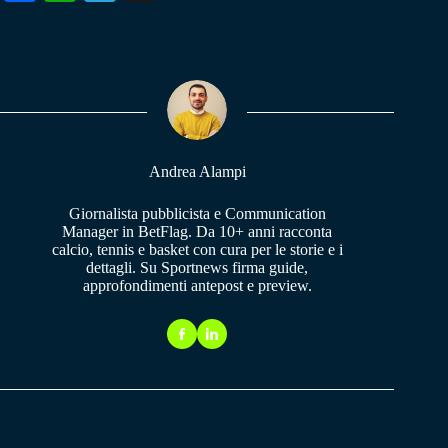
ce
ha
le
bo
ts
gr
ok
A
a
pp
m
Andrea Alampi
Giornalista pubblicista e Communication
Manager in BetFlag. Da 10+ anni racconta
calcio, tennis e basket con cura per le storie e i
dettagli. Su Sportnews firma guide,
approfondimenti antepost e preview.