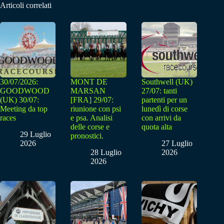
Articoli correlati
30/07/2026:
MONT DE
Southwell (UK)
GOODWOOD
MARSAN
27/07: tanti
(UK) 30/07:
[FRA] 29/07:
partenti per un
Meeting da top
riunione con psi
lunedì di corse
races
e psa. Analisi
con arrivi da
delle corse e
quota alta
29 Luglio
pronostici.
2026
27 Luglio
28 Luglio
2026
2026