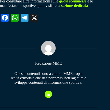
Per consultare altre informazioni sulle
quote scommesse
e le
manifestazioni sportive, puoi visitare la
sezione dedicata
Fa
W
Te
X
ce
ha
le
bo
ts
gr
ok
A
a
pp
m
Redazione MME
Questi contenuti sono a cura di MMEuropa,
realtà editoriale che su Sportnews.BetFlag cura e
sviluppa contenuti di informazione sportiva.