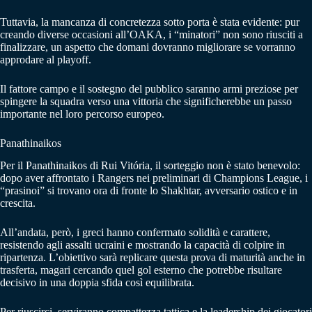
Tuttavia, la mancanza di concretezza sotto porta è stata evidente: pur
creando diverse occasioni all’OAKA, i “minatori” non sono riusciti a
finalizzare, un aspetto che domani dovranno migliorare se vorranno
approdare al playoff.
Il fattore campo e il sostegno del pubblico saranno armi preziose per
spingere la squadra verso una vittoria che significherebbe un passo
importante nel loro percorso europeo.
Panathinaikos
Per il Panathinaikos di Rui Vitória, il sorteggio non è stato benevolo:
dopo aver affrontato i Rangers nei preliminari di Champions League, i
“prasinoi” si trovano ora di fronte lo Shakhtar, avversario ostico e in
crescita.
All’andata, però, i greci hanno confermato solidità e carattere,
resistendo agli assalti ucraini e mostrando la capacità di colpire in
ripartenza. L’obiettivo sarà replicare questa prova di maturità anche in
trasferta, magari cercando quel gol esterno che potrebbe risultare
decisivo in una doppia sfida così equilibrata.
Per riuscirci, serviranno compattezza tattica e la leadership dei giocatori