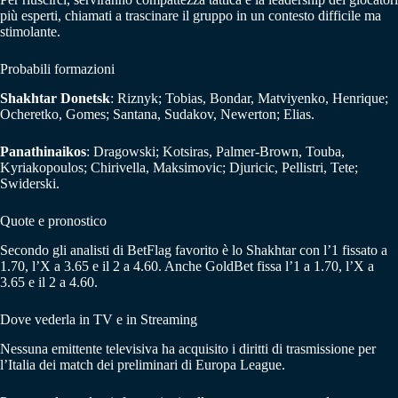
più esperti, chiamati a trascinare il gruppo in un contesto difficile ma
stimolante.
Probabili formazioni
Shakhtar Donetsk
: Riznyk; Tobias, Bondar, Matviyenko, Henrique;
Ocheretko, Gomes; Santana, Sudakov, Newerton; Elias.
Panathinaikos
: Dragowski; Kotsiras, Palmer-Brown, Touba,
Kyriakopoulos; Chirivella, Maksimovic; Djuricic, Pellistri, Tete;
Swiderski.
Quote e pronostico
Secondo gli analisti di BetFlag favorito è lo Shakhtar con l’1 fissato a
1.70, l’X a 3.65 e il 2 a 4.60. Anche GoldBet fissa l’1 a 1.70, l’X a
3.65 e il 2 a 4.60.
Dove vederla in TV e in Streaming
Nessuna emittente televisiva ha acquisito i diritti di trasmissione per
l’Italia dei match dei preliminari di Europa League.