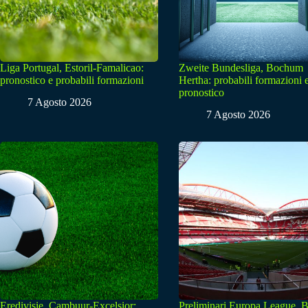
Liga Portugal, Estoril-Famalicao:
Zweite Bundesliga, Bochum
pronostico e probabili formazioni
Hertha: probabili formazioni 
pronostico
7 Agosto 2026
7 Agosto 2026
Eredivisie, Cambuur-Excelsior:
Preliminari Europa League, B