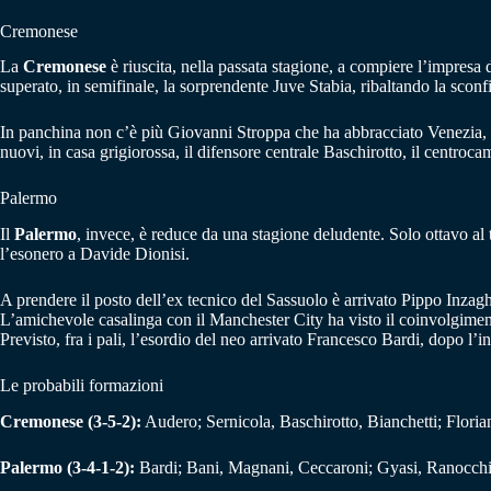
Cremonese
La
Cremonese
è riuscita, nella passata stagione, a compiere l’impresa 
superato, in semifinale, la sorprendente Juve Stabia, ribaltando la sconfi
In panchina non c’è più Giovanni Stroppa che ha abbracciato Venezia, dov
nuovi, in casa grigiorossa, il difensore centrale Baschirotto, il centroc
Palermo
Il
Palermo
, invece, è reduce da una stagione deludente. Solo ottavo al t
l’esonero a Davide Dionisi.
A prendere il posto dell’ex tecnico del Sassuolo è arrivato Pippo Inzagh
L’amichevole casalinga con il Manchester City ha visto il coinvolgimento
Previsto, fra i pali, l’esordio del neo arrivato Francesco Bardi, dopo l’
Le probabili formazioni
Cremonese (3-5-2):
Audero; Sernicola, Baschirotto, Bianchetti; Floria
Palermo (3-4-1-2):
Bardi; Bani, Magnani, Ceccaroni; Gyasi, Ranocchia