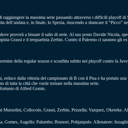
di raggiungere la massima serie passando attraverso i difficili playoff di
tta dell’andata e, in finale, lo Spezia, riuscendo a sbancare il “Picco” ne
e proverà a bissare il salto di serie. Al suo posto Davide Nicola, specia
ampista Grassi e il trequartista Zerbin. Contro il Palermo ci saranno gli
ermine della regular season e sconfitta subito nei playoff contro la Juve
i, reduce dalla vittoria del campionato di B con il Pisa e ha portato una
 di tutta la città che vuole tornare nella massima serie.
infortunio di Alfred Gomis.
ni Mussolini, Collocolo, Grassi, Zerbin, Pezzella; Vazquez, Okereke. Al
, Gomes, Augello; Palumbo; Brunori, Pohjanpalo. Allenatore: Inzaghi