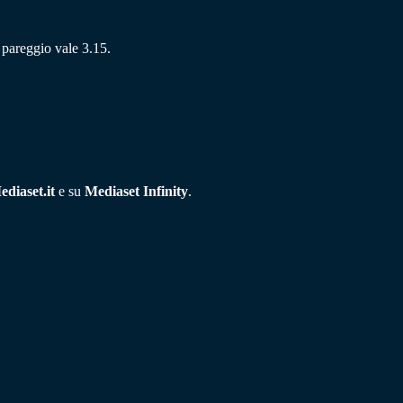
l pareggio vale 3.15.
diaset.it
e su
Mediaset Infinity
.