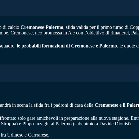
o di calcio
Cremonese-Palermo
, sfida valida per il primo turno di Copp
ambe. Cremonese, neo promossa in A e con l’obiettivo di rimanerci, Palerm
 squadre,
le probabili formazioni di Cremonese e Palermo
, le quote 
ndrà in scena la sfida fra i padroni di casa della
Cremonese e il Pale
frontato solo gare amichevoli in preparazione alla nuova stagione. Entr
 Stroppa) e Pippo Inzaghi al Palermo (subentrato a Davide Dionisi).
o fra Udinese e Carrrarese.