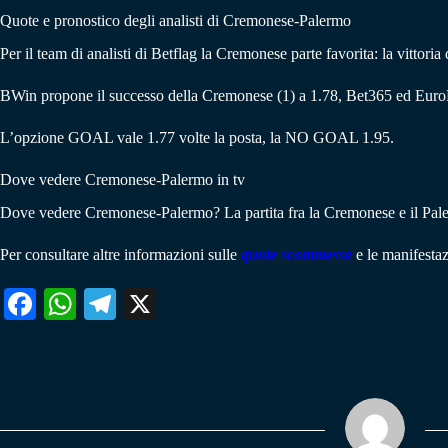
Quote e pronostico degli analisti di Cremonese-Palermo
Per il team di analisti di Betflag la Cremonese parte favorita: la vittori
BWin propone il successo della Cremonese (1) a 1.78, Bet365 ed Euro
L’opzione GOAL vale 1.77 volte la posta, la NO GOAL 1.95.
Dove vedere Cremonese-Palermo in tv
Dove vedere Cremonese-Palermo? La partita fra la Cremonese e il Palerm
Per consultare altre informazioni sulle
quote scommesse
e le manifestaz
Fa
W
Te
X
ce
ha
le
bo
ts
gr
ok
A
a
pp
m