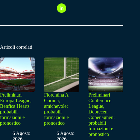
Articoli correlati
Preliminari
Fiorentina A
Preliminari
Europa League,
Coruna,
Conference
Benfica Hearts:
amichevole:
League,
probabili
probabili
Debrecen
formazioni e
formazioni e
Copenaghen:
pronostico
pronostico
probabili
formazioni e
6 Agosto
6 Agosto
pronostico
2026
2026