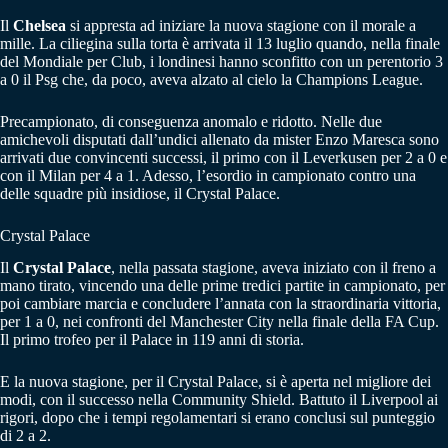
Il
Chelsea
si appresta ad iniziare la nuova stagione con il morale a
mille. La ciliegina sulla torta è arrivata il 13 luglio quando, nella finale
del Mondiale per Club, i londinesi hanno sconfitto con un perentorio 3
a 0 il Psg che, da poco, aveva alzato al cielo la Champions League.
Precampionato, di conseguenza anomalo e ridotto. Nelle due
amichevoli disputati dall’undici allenato da mister Enzo Maresca sono
arrivati due convincenti successi, il primo con il Leverkusen per 2 a 0 e
con il Milan per 4 a 1. Adesso, l’esordio in campionato contro una
delle squadre più insidiose, il Crystal Palace.
Crystal Palace
Il
Crystal Palace
, nella passata stagione, aveva iniziato con il freno a
mano tirato, vincendo una delle prime tredici partite in campionato, per
poi cambiare marcia e concludere l’annata con la straordinaria vittoria,
per 1 a 0, nei confronti del Manchester City nella finale della FA Cup.
Il primo trofeo per il Palace in 119 anni di storia.
E la nuova stagione, per il Crystal Palace, si è aperta nel migliore dei
modi, con il successo nella Community Shield. Battuto il Liverpool ai
rigori, dopo che i tempi regolamentari si erano conclusi sul punteggio
di 2 a 2.