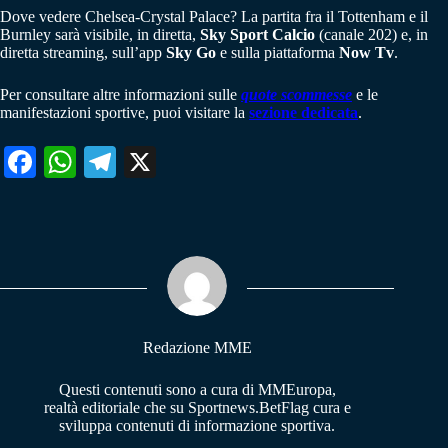
Dove vedere Chelsea-Crystal Palace? La partita fra il Tottenham e il
Burnley sarà visibile, in diretta,
Sky Sport Calcio
(canale 202) e, in
diretta streaming, sull’app
Sky Go
e sulla piattaforma
Now Tv
.
Per consultare altre informazioni sulle
quote scommesse
e le
manifestazioni sportive, puoi visitare la
sezione dedicata
.
Fa
W
Te
X
ce
ha
le
bo
ts
gr
ok
A
a
pp
m
Redazione MME
Questi contenuti sono a cura di MMEuropa,
realtà editoriale che su Sportnews.BetFlag cura e
sviluppa contenuti di informazione sportiva.