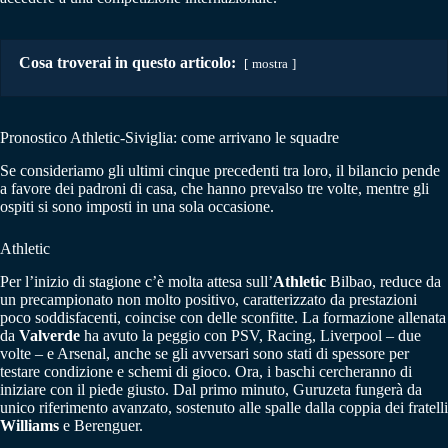
Cosa troverai in questo articolo:
mostra
Pronostico Athletic-Siviglia: come arrivano le squadre
Se consideriamo gli ultimi cinque precedenti tra loro, il bilancio pende
a favore dei padroni di casa, che hanno prevalso tre volte, mentre gli
ospiti si sono imposti in una sola occasione.
Athletic
Per l’inizio di stagione c’è molta attesa sull’
Athletic
Bilbao, reduce da
un precampionato non molto positivo, caratterizzato da prestazioni
poco soddisfacenti, coincise con delle sconfitte. La formazione allenata
da
Valverde
ha avuto la peggio con PSV, Racing, Liverpool – due
volte – e Arsenal, anche se gli avversari sono stati di spessore per
testare condizione e schemi di gioco. Ora, i baschi cercheranno di
iniziare con il piede giusto. Dal primo minuto, Guruzeta fungerà da
unico riferimento avanzato, sostenuto alle spalle dalla coppia dei fratelli
Williams
e Berenguer.