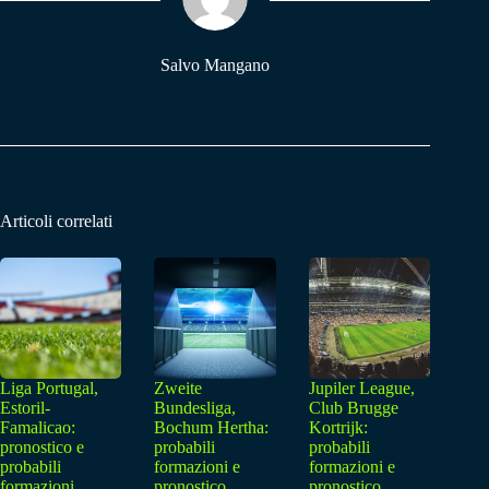
pp
m
Salvo Mangano
Articoli correlati
Liga Portugal,
Zweite
Jupiler League,
Estoril-
Bundesliga,
Club Brugge
Famalicao:
Bochum Hertha:
Kortrijk:
pronostico e
probabili
probabili
probabili
formazioni e
formazioni e
formazioni
pronostico
pronostico