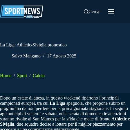
Salta
al
Cerca
contenuto
La Liga: Athletic-Siviglia pronostico
Salvo Mangano
17 Agosto 2025
Home
/
Sport
/
Calcio
Dopo un’estate di attesa, in questo weekend ripartono i principali
campionati europei, tra cui
La Liga
spagnola, che propone subito un
programma da non perdere per la prima giornata stagionale. In seguito
agli anticipi di venerdì e sabato, nella serata di domenica le attenzioni
saranno rivolte al San Mames per la sfida che mette di fronte
Athletic
e
Siviglia
, due squadre decise a lottare per il miglior piazzamento per
accedere a una competizione internazionale.