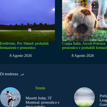
Eredivisie, Psv Sittard: probabili
Coppa Italia, Ascoli-Potenza:
formazioni e pronostico
pronostico e probabili formaz
8 Agosto 2026
8 Agosto 2026
Di tendenza
Tennis
Prel
Musetti Jodar, 3T
Leag
Montreal: pronostico e
Gorn
dove vederla