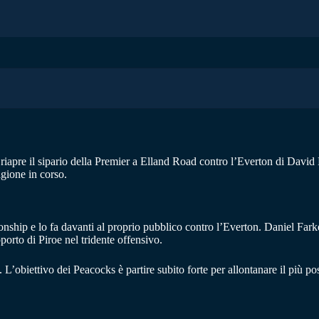
apre il sipario della Premier a Elland Road contro l’Everton di David M
agione in corso.
hip e lo fa davanti al proprio pubblico contro l’Everton. Daniel Farke
orto di Piroe nel tridente offensivo.
’obiettivo dei Peacocks è partire subito forte per allontanare il più poss