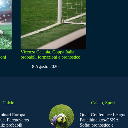
Vicenza Catania, Coppa Italia:
ioni
probabili formazioni e pronostico
8 Agosto 2026
Calcio
Calcio
,
Sport
iminari Europa
Qual. Conference League:
ue, Ferencvaros
Panathinaikos-CSKA
ik: probabili
Sofia: pronostico e