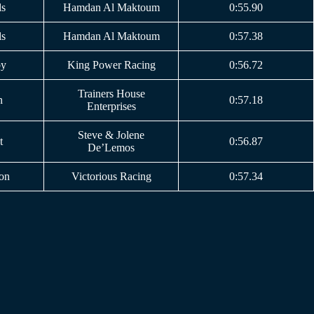
ls
Hamdan Al Maktoum
0:55.90
ls
Hamdan Al Maktoum
0:57.38
by
King Power Racing
0:56.72
Trainers House
n
0:57.18
Enterprises
Steve & Jolene
t
0:56.87
De’Lemos
on
Victorious Racing
0:57.34