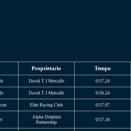
Proprietario
Tempo
ds
David T J Metcalfe
0:57.24
ds
David T J Metcalfe
0:56.24
cott
Elite Racing Club
0:57.97
Alpha Delphini
t
0:57.18
Partnership