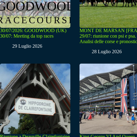
30/07/2026: GOODWOOD (UK)
MONT DE MARSAN [FRA
30/07: Meeting da top races
29/07: riunione con psi e psa.
Analisi delle corse e pronostic
29 Luglio 2026
28 Luglio 2026
Riunione a Deauville-Clairefontaine
King George VI And Queen