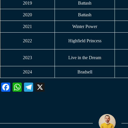
2019
Battash
2020
Battash
2021
Winter Power
2022
Highfield Princess
2023
Live in the Dream
2024
Bradsell
Fa
W
Te
X
ce
ha
le
bo
ts
gr
ok
A
a
pp
m