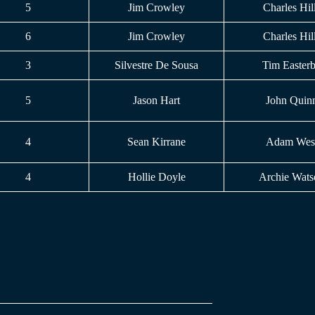
5
Jim Crowley
Charles Hil
6
Jim Crowley
Charles Hil
3
Silvestre De Sousa
Tim Easter
5
Jason Hart
John Quin
4
Sean Kirrane
Adam Wes
4
Hollie Doyle
Archie Wats