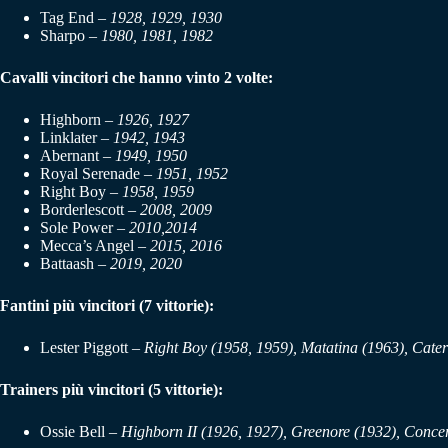
Tag End –
1928, 1929, 1930
Sharpo –
1980, 1981, 1982
Cavalli vincitori che hanno vinto 2 volte:
Highborn –
1926, 1927
Linklater –
1942, 1943
Abernant –
1949, 1950
Royal Serenade –
1951, 1952
Right Boy –
1958, 1959
Borderlescott –
2008, 2009
Sole Power –
2010,2014
Mecca’s Angel –
2015, 2016
Battaash –
2019, 2020
Fantini più vincitori (7 vittorie):
Lester Piggott
–
Right Boy (1958, 1959), Matatina (1963), Cate
Trainers più vincitori
(5 vittorie):
Ossie Bell –
Highborn II (1926, 1927), Greenore (1932), Concer