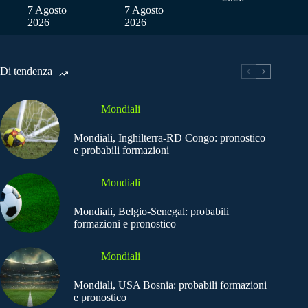
7 Agosto
7 Agosto
2026
2026
Di tendenza
Mondiali
Mondiali, Inghilterra-RD Congo: pronostico
e probabili formazioni
Mondiali
Mondiali, Belgio-Senegal: probabili
formazioni e pronostico
Mondiali
Mondiali, USA Bosnia: probabili formazioni
e pronostico