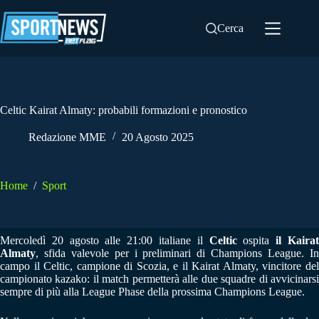
Salta
al
Cerca
contenuto
Celtic Kairat Almaty: probabili formazioni e pronostico
Redazione MME
20 Agosto 2025
Home
/
Sport
Mercoledì 20 agosto alle 21:00 italiane il
Celtic
ospita
il Kaira
Almaty
, sfida valevole per i preliminari di Champions League. In
campo il Celtic, campione di Scozia, e il Kairat Almaty, vincitore del
campionato kazako: il match permetterà alle due squadre di avvicinarsi
sempre di più alla League Phase della prossima Champions League.