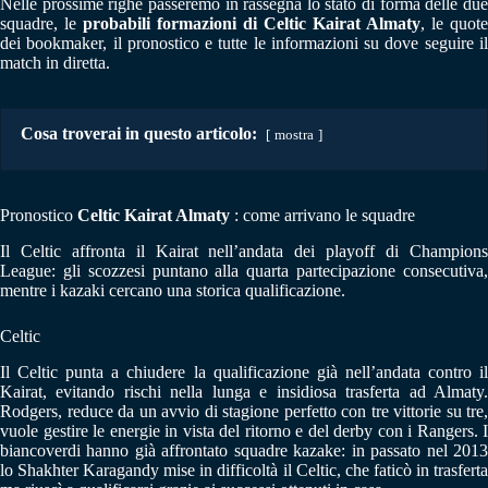
Nelle prossime righe passeremo in rassegna lo stato di forma delle due
squadre, le
probabili formazioni di Celtic Kairat Almaty
, le quote
dei bookmaker, il pronostico e tutte le informazioni su dove seguire il
match in diretta.
Cosa troverai in questo articolo:
mostra
Pronostico
Celtic Kairat Almaty
: come arrivano le squadre
Il Celtic affronta il Kairat nell’andata dei playoff di Champions
League: gli scozzesi puntano alla quarta partecipazione consecutiva,
mentre i kazaki cercano una storica qualificazione.
Celtic
Il Celtic punta a chiudere la qualificazione già nell’andata contro il
Kairat, evitando rischi nella lunga e insidiosa trasferta ad Almaty.
Rodgers, reduce da un avvio di stagione perfetto con tre vittorie su tre,
vuole gestire le energie in vista del ritorno e del derby con i Rangers. I
biancoverdi hanno già affrontato squadre kazake: in passato nel 2013
lo Shakhter Karagandy mise in difficoltà il Celtic, che faticò in trasferta