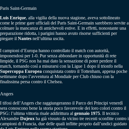
Paris Saint-Germain
Luis Enrique
, alla vigilia della nuova stagione, aveva sottolineato
come le prime gare ufficiali del Paris Saint-Germain sarebbero servite a
colmare la mancanza di amichevoli estive. E in effetti, nonostante una
preparazione ridotta, i parigini hanno avuto risorse sufficienti per
piegare il
Nantes
nell’ultima uscita.
I campioni d’Europa hanno controllato il match con autorità,
imponendosi per 1-0. Pur senza abbondare in opportunità di rete
limpide, il PSG non ha mai dato la sensazione di poter perdere il
match, tornando così a misurarsi con la Ligue 1 dopo il trionfo nella
Supercoppa Europea
conquistata contro il Tottenham, appena poche
settimane dopo l’avventura al Mondiale per Club chiuso con la
finalissima persa contro il Chelsea.
Angers
I tifosi dell’Angers che raggiungeranno il Parco dei Principi venerdì
sera conoscono bene la storia poco favorevole dei loro colori contro il
PSG: l’ultima vittoria risale addirittura al
gennaio 1975
. Il tecnico
Alexandre
Dujeux
ha già vissuto da vicino tre recenti sconfitte contro i
campioni di Francia, due delle quali inflitte proprio dall’undici guidato
da Luis Enrique nella scorsa stagione.