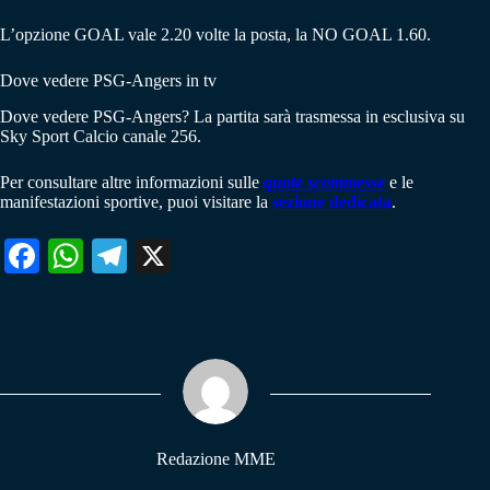
L’opzione GOAL vale 2.20 volte la posta, la NO GOAL 1.60.
Dove vedere PSG-Angers in tv
Dove vedere PSG-Angers? La partita sarà trasmessa in esclusiva su
Sky Sport Calcio canale 256.
Per consultare altre informazioni sulle
quote scommesse
e le
manifestazioni sportive, puoi visitare la
sezione dedicata
.
Fa
W
Te
X
ce
ha
le
bo
ts
gr
ok
A
a
pp
m
Redazione MME