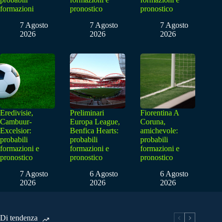
formazioni
pronostico
pronostico
7 Agosto
7 Agosto
7 Agosto
2026
2026
2026
Eredivisie,
Preliminari
Fiorentina A
Cambuur-
Europa League,
Coruna,
Excelsior:
Benfica Hearts:
amichevole:
probabili
probabili
probabili
formazioni e
formazioni e
formazioni e
pronostico
pronostico
pronostico
7 Agosto
6 Agosto
6 Agosto
2026
2026
2026
Di tendenza