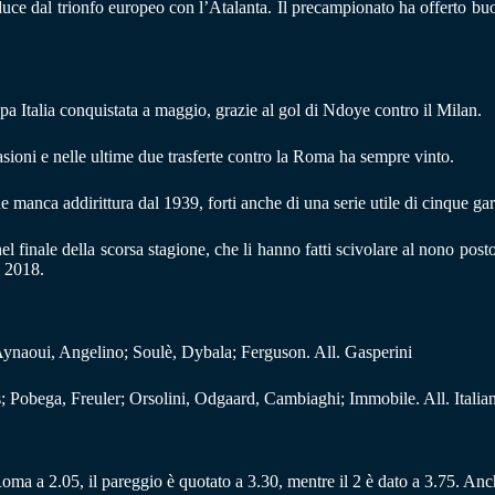
ce dal trionfo europeo con l’Atalanta. Il precampionato ha offerto buoni
a Italia conquistata a maggio, grazie al gol di Ndoye contro il Milan.
asioni e nelle ultime due trasferte contro la Roma ha sempre vinto.
manca addirittura dal 1939, forti anche di una serie utile di cinque gare 
 finale della scorsa stagione, che li hanno fatti scivolare al nono posto.
l 2018.
Aynaoui, Angelino; Soulè, Dybala; Ferguson. All. Gasperini
; Pobega, Freuler; Orsolini, Odgaard, Cambiaghi; Immobile. All. Italia
ma a 2.05, il pareggio è quotato a 3.30, mentre il 2 è dato a 3.75. Anc