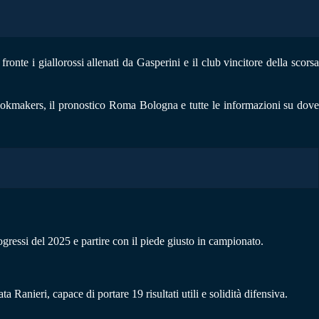
ronte i giallorossi allenati da Gasperini e il club vincitore della scors
ookmakers, il pronostico Roma Bologna e tutte le informazioni su dov
ressi del 2025 e partire con il piede giusto in campionato.
a Ranieri, capace di portare 19 risultati utili e solidità difensiva.