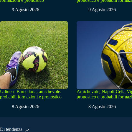
formazioni e pronostico
pronostico e probabili formaz
9 Agosto 2026
9 Agosto 2026
Udinese Barcellona, amichevole:
Amichevole, Napoli-Celta Vi
probabili formazioni e pronostico
pronostico e probabili formaz
8 Agosto 2026
8 Agosto 2026
Di tendenza