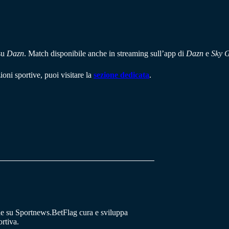
su
Dazn
. Match disponibile anche in streaming sull’app di
Dazn
e
Sky 
ioni sportive, puoi visitare la
sezione dedicata
.
he su Sportnews.BetFlag cura e sviluppa
rtiva.