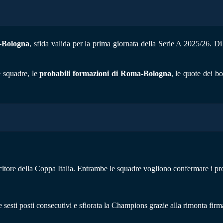
Bologna
, sfida valida per la prima giornata della Serie A 2025/26. Di f
e squadre, le
probabili formazioni di Roma-Bologna
, le quote dei b
tore della Coppa Italia. Entrambe le squadre vogliono confermare i prog
e sesti posti consecutivi e sfiorata la Champions grazie alla rimonta firmat