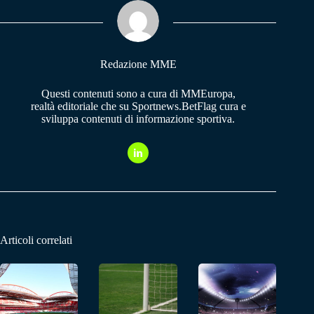
ok
A
a
pp
m
Redazione MME
Questi contenuti sono a cura di MMEuropa,
realtà editoriale che su Sportnews.BetFlag cura e
sviluppa contenuti di informazione sportiva.
Articoli correlati