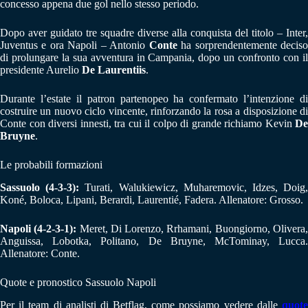
concesso appena due gol nello stesso periodo.
Dopo aver guidato tre squadre diverse alla conquista del titolo – Inter,
Juventus e ora Napoli – Antonio
Conte
ha sorprendentemente decis
di prolungare la sua avventura in Campania, dopo un confronto con il
presidente Aurelio
De Laurentiis
.
Durante l’estate il patron partenopeo ha confermato l’intenzione di
costruire un nuovo ciclo vincente, rinforzando la rosa a disposizione di
Conte con diversi innesti, tra cui il colpo di grande richiamo Kevin
De
Bruyne
.
Le probabili formazioni
Sassuolo (4-3-3):
Turati, Walukiewicz, Muharemovic, Idzes, Doig
Koné, Boloca, Lipani, Berardi, Laurentié, Fadera. Allenatore: Grosso.
Napoli (4-2-3-1):
Meret, Di Lorenzo, Rrhamani, Buongiorno, Olivera
Anguissa, Lobotka, Politano, De Bruyne, McTominay, Lucca.
Allenatore: Conte.
Quote e pronostico Sassuolo Napoli
Per il team di analisti di Betflag, come possiamo vedere dalle
quote