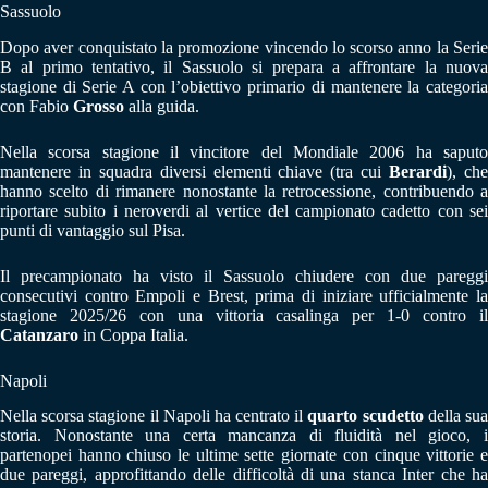
Sassuolo
Dopo aver conquistato la promozione vincendo lo scorso anno la Serie
B al primo tentativo, il Sassuolo si prepara a affrontare la nuova
stagione di Serie A con l’obiettivo primario di mantenere la categoria
con Fabio
Grosso
alla guida.
Nella scorsa stagione il vincitore del Mondiale 2006 ha saputo
mantenere in squadra diversi elementi chiave (tra cui
Berardi
), ch
hanno scelto di rimanere nonostante la retrocessione, contribuendo a
riportare subito i neroverdi al vertice del campionato cadetto con sei
punti di vantaggio sul Pisa.
Il precampionato ha visto il Sassuolo chiudere con due pareggi
consecutivi contro Empoli e Brest, prima di iniziare ufficialmente la
stagione 2025/26 con una vittoria casalinga per 1-0 contro il
Catanzaro
in Coppa Italia.
Napoli
Nella scorsa stagione il Napoli ha centrato il
quarto scudetto
della su
storia. Nonostante una certa mancanza di fluidità nel gioco, i
partenopei hanno chiuso le ultime sette giornate con cinque vittorie e
due pareggi, approfittando delle difficoltà di una stanca Inter che ha