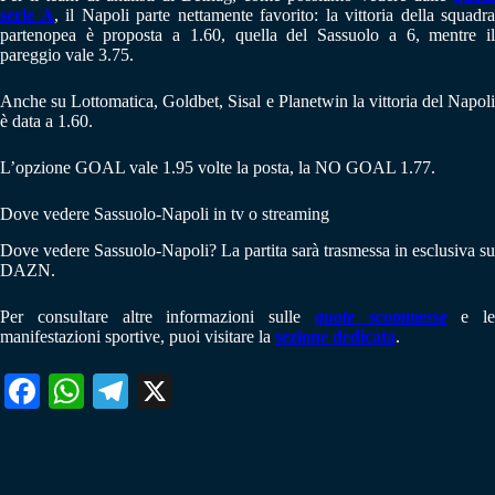
serie A
, il Napoli parte nettamente favorito: la vittoria della squadra
partenopea è proposta a 1.60, quella del Sassuolo a 6, mentre il
pareggio vale 3.75.
Anche su Lottomatica, Goldbet, Sisal e Planetwin la vittoria del Napoli
è data a 1.60.
L’opzione GOAL vale 1.95 volte la posta, la NO GOAL 1.77.
Dove vedere Sassuolo-Napoli in tv o streaming
Dove vedere Sassuolo-Napoli? La partita sarà trasmessa in esclusiva su
DAZN.
Per consultare altre informazioni sulle
quote scommesse
e le
manifestazioni sportive, puoi visitare la
sezione dedicata
.
Fa
W
Te
X
ce
ha
le
bo
ts
gr