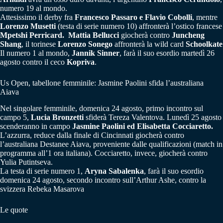
numero 19 al mondo.
Attesissimo il derby fra
Francesco Passaro e Flavio Cobolli
, mentre
Lorenzo Musetti
(testa di serie numero 10) affronterà l’ostico francese
Mpetshi Perricard. Mattia Bellucci
giocherà contro
Juncheng
Shang
, il torinese
Lorenzo Sonego
affronterà la wild card
Schoolkate
Il numero 1 al mondo,
Jannik Sinner
, farà il suo esordio martedì 26
agosto contro il ceco
Kopriva
.
Us Open, tabellone femminile: Jasmine Paolini sfida l’australiana
Aiava
Nel singolare femminile, domenica 24 agosto, primo incontro sul
campo 5,
Lucia Bronzetti
sfiderà Tereza Valentova. Lunedì 25 agosto
scenderanno in campo
Jasmine Paolini ed Elisabetta Cocciaretto.
L’azzurra, reduce dalla finale di Cincinnati giocherà contro
l’australiana Destanee Aiava, proveniente dalle qualificazioni (match in
programma all’1 ora italiana). Cocciaretto, invece, giocherà contro
Yulia Putintseva.
La testa di serie numero 1,
Aryna Sabalenka
, farà il suo esordio
domenica 24 agosto, secondo incontro sull’Arthur Ashe, contro la
svizzera Rebeka Masarova
Le quote