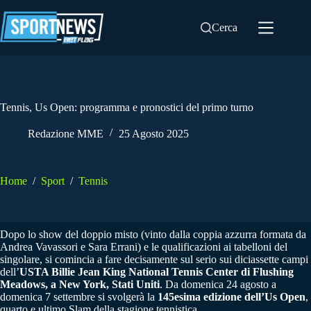
Salta
al
Cerca
contenuto
Tennis, Us Open: programma e pronostici del primo turno
Redazione MME
25 Agosto 2025
Home
/
Sport
/
Tennis
Dopo lo show del doppio misto (vinto dalla coppia azzurra formata da
Andrea Vavassori e Sara Errani) e le qualificazioni ai tabelloni del
singolare, si comincia a fare decisamente sul serio sui diciassette campi
dell’
USTA Billie Jean King National Tennis Center di Flushing
Meadows, a New York, Stati Uniti
. Da domenica 24 agosto a
domenica 7 settembre si svolgerà la
145esima edizione dell’Us Open
,
quarto e ultimo Slam della stagione tennistica.