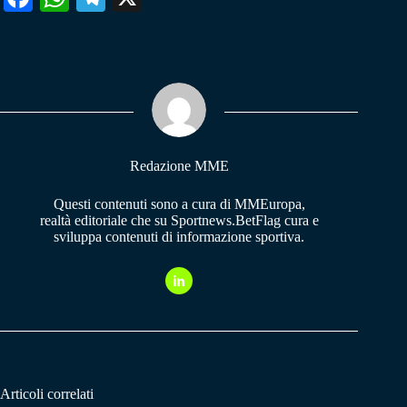
ce
ha
le
bo
ts
gr
ok
A
a
pp
m
Redazione MME
Questi contenuti sono a cura di MMEuropa,
realtà editoriale che su Sportnews.BetFlag cura e
sviluppa contenuti di informazione sportiva.
Articoli correlati