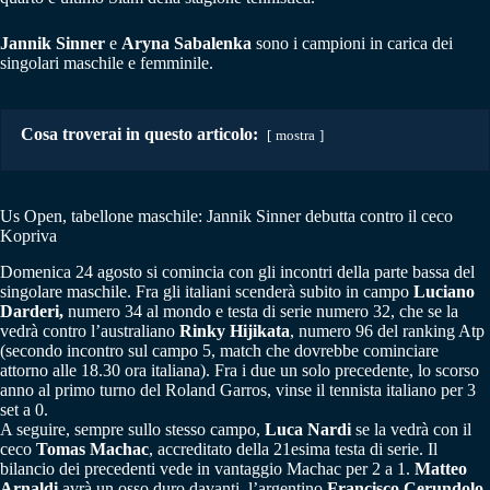
Jannik Sinner
e
Aryna Sabalenka
sono i campioni in carica dei
singolari maschile e femminile.
Cosa troverai in questo articolo:
mostra
Us Open, tabellone maschile: Jannik Sinner debutta contro il ceco
Kopriva
Domenica 24 agosto si comincia con gli incontri della parte bassa del
singolare maschile. Fra gli italiani scenderà subito in campo
Luciano
Darderi,
numero 34 al mondo e testa di serie numero 32, che se la
vedrà contro l’australiano
Rinky Hijikata
, numero 96 del ranking Atp
(secondo incontro sul campo 5, match che dovrebbe cominciare
attorno alle 18.30 ora italiana). Fra i due un solo precedente, lo scorso
anno al primo turno del Roland Garros, vinse il tennista italiano per 3
set a 0.
A seguire, sempre sullo stesso campo,
Luca Nardi
se la vedrà con il
ceco
Tomas Machac
, accreditato della 21esima testa di serie. Il
bilancio dei precedenti vede in vantaggio Machac per 2 a 1.
Matteo
Arnaldi
avrà un osso duro davanti, l’argentino
Francisco Cerundolo
,