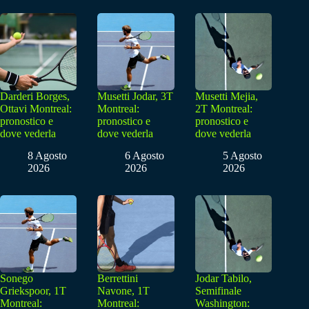
Darderi Borges,
Musetti Jodar, 3T
Musetti Mejia,
Ottavi Montreal:
Montreal:
2T Montreal:
pronostico e
pronostico e
pronostico e
dove vederla
dove vederla
dove vederla
8 Agosto
6 Agosto
5 Agosto
2026
2026
2026
Sonego
Berrettini
Jodar Tabilo,
Griekspoor, 1T
Navone, 1T
Semifinale
Montreal:
Montreal:
Washington: