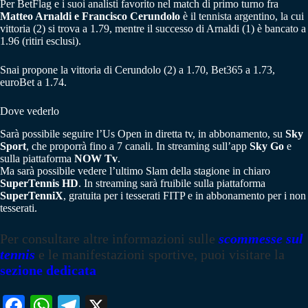
Per BetFlag e i suoi analisti favorito nel match di primo turno fra
Matteo Arnaldi e Francisco Cerundolo
è il tennista argentino, la cui
vittoria (2) si trova a 1.79, mentre il successo di Arnaldi (1) è bancato a
1.96 (ritiri esclusi).
Snai propone la vittoria di Cerundolo (2) a 1.70, Bet365 a 1.73,
euroBet a 1.74.
Dove vederlo
Sarà possibile seguire l’Us Open in diretta tv, in abbonamento, su
Sky
Sport
, che proporrà fino a 7 canali. In streaming sull’app
Sky Go
e
sulla piattaforma
NOW Tv
.
Ma sarà possibile vedere l’ultimo Slam della stagione in chiaro
SuperTennis HD
. In streaming sarà fruibile sulla piattaforma
SuperTenniX
, gratuita per i tesserati FITP e in abbonamento per i non
tesserati.
Per consultare altre informazioni sulle
scommesse sul
tennis
e le manifestazioni sportive, puoi visitare la
sezione dedicata
Fa
W
Te
X