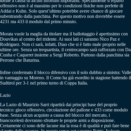
ideale a causa di alcuni infortuni importanti. Specialmente il reparto
offensivo non è al massimo per le condizioni fisiche non perfette di
Addai e Kuhn. Solo quest’ultimo potrebbe avere chance di giocare
subentrando dalla panchina. Per questo motivo non dovrebbe essere
4231 ma 433 il modulo dal primo minuto.
Morata vuole la maglia da titolare ma il ballottaggio è apertissimo con
Douvikas al centro del tridente. Ai suoi lati ci saranno Nico Paz e
Rodriguez. Non ci sarà, infatti, Diao che si è fatto male proprio nelle
ultime ore. Senza un trequartista, il centrocampo sarà rafforzato con Da
Cunha e Caqueret insieme a Sergi Roberto. Partono dalla panchina sia
Perrone che Baturina.
Infine confermato il blocco difensivo con il solo dubbio a sinistra: Valle
in vantaggio su Moreno. Il Como ha già esordito in stagione battendo il
Sudtirol per 3-1 nel primo turno di Coppa Italia.
Lazio
La Lazio di Maurizio Sarri ripartirà dai principi base del proprio
tecnico: gioco offensivo, circolazione del pallone e 433 come modulo
base. Senza alcun acquisto a causa del blocco del mercato, i
biancocelesti dovranno sfruttare le proprie armi a disposizione.
Certamente ci sono delle lacune ma la rosa è di qualità e può fare bene
al netto delle assenze. In questo senso out saranno Patric, Isaksen,