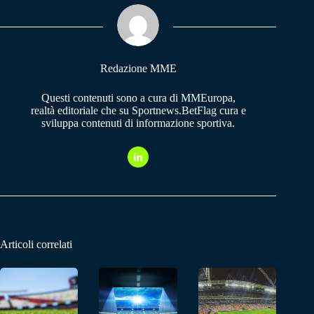
ok
A
a
pp
m
Redazione MME
Questi contenuti sono a cura di MMEuropa,
realtà editoriale che su Sportnews.BetFlag cura e
sviluppa contenuti di informazione sportiva.
Articoli correlati