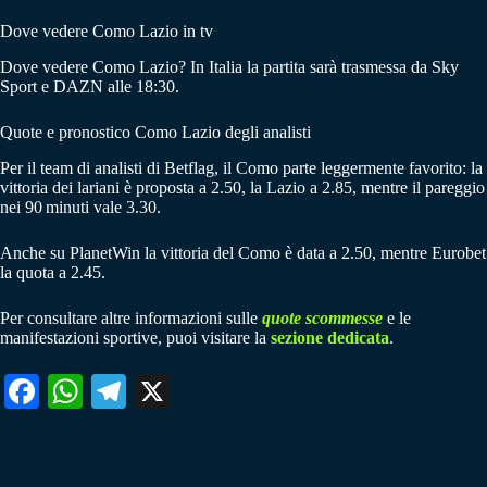
Dove vedere Como Lazio in tv
Dove vedere Como Lazio? In Italia la partita sarà trasmessa da Sky
Sport e DAZN alle 18:30.
Quote e pronostico Como Lazio degli analisti
Per il team di analisti di Betflag, il Como parte leggermente favorito: la
vittoria dei lariani è proposta a 2.50, la Lazio a 2.85, mentre il pareggio
nei 90 minuti vale 3.30.
Anche su PlanetWin la vittoria del Como è data a 2.50, mentre Eurobet
la quota a 2.45.
Per consultare altre informazioni sulle
quote scommesse
e le
manifestazioni sportive, puoi visitare la
sezione dedicata
.
Fa
W
Te
X
ce
ha
le
bo
ts
gr