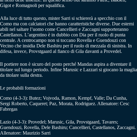
Gigot e Romagnoli per squalifica.
Alla luce di tutto questo, mister Sarri si schiererà a specchio con il
Como ma con calciatori che hanno caratteristiche diverse. Due esterni
abili nel saltare l’uomo come Cancellieri e Zaccagni supporteranno
Castellanos. L’argentino è in dubbio con Dia per il ruolo di punta
centrale. A centrocampo non si toccano Rovella e Guendouzi con
Vecino che insidia Dele Bashiru per il ruolo di mezzala di sinistra. In
difesa, invece, Provstgaard al fianco di Gila davanti a Provedel.
Il portiere non è sicuro del posto perché Mandas aspira a diventare il
titolare sul lungo periodo. Infine Marusic e Lazzari si giocano la maglia
da titolare sulla destra.
Le probabili formazioni
Como (4-3-3): Butez; Vojvoda, Ramon, Kempf, Valle; Da Cunha,
Sergi Roberto, Caqueret; Paz, Morata, Rodriguez. Allenatore: Cesc
Fabregas
Lazio (4-3-3): Provedel; Marusic, Gila, Provstgaard, Tavares;
Guendouzi, Rovella, Dele Bashiru; Cancellieri, Castellanos, Zaccagni.
Allenatore: Maurizio Sarri