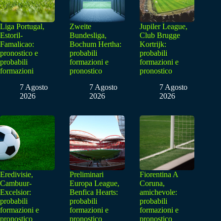
Liga Portugal,
Zweite
Jupiler League,
Estoril-
Bundesliga,
Club Brugge
Famalicao:
Bochum Hertha:
Kortrijk:
pronostico e
probabili
probabili
probabili
formazioni e
formazioni e
formazioni
pronostico
pronostico
7 Agosto
7 Agosto
7 Agosto
2026
2026
2026
Eredivisie,
Preliminari
Fiorentina A
Cambuur-
Europa League,
Coruna,
Excelsior:
Benfica Hearts:
amichevole:
probabili
probabili
probabili
formazioni e
formazioni e
formazioni e
pronostico
pronostico
pronostico